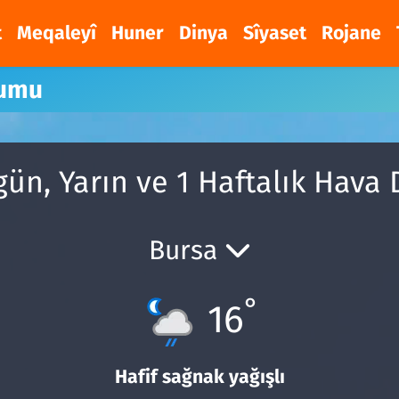
t
Meqaleyî
Huner
Dinya
Sîyaset
Rojane
rumu
ün, Yarın ve 1 Haftalık Hava
Bursa
°
16
Hafif sağnak yağışlı