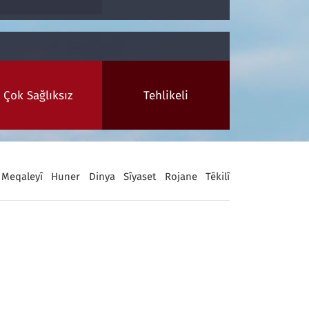
Çok Sağlıksız
Tehlikeli
Meqaleyî
Huner
Dinya
Sîyaset
Rojane
Têkilî