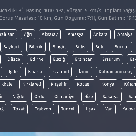
°
ıcaklık: 8
, Basınç: 1010 hPa, Rüzgar: 9 km/s, Toplam Yağış:
Görüş Mesafesi: 10 km, Gün Doğumu: 7:11, Gün Batımı: 19:1
rahisar
Ağrı
Aksaray
Amasya
Ankara
Antalya
Bayburt
Bilecik
Bingöl
Bitlis
Bolu
Burdur
Düzce
Edirne
Elazığ
Erzincan
Erzurum
Es
Iğdır
Isparta
İstanbul
İzmir
Kahramanmaraş
rıkkale
Kırklareli
Kırşehir
Kocaeli
Konya
Kütah
ir
Niğde
Ordu
Osmaniye
Rize
Sakarya
Sa
ağ
Tokat
Trabzon
Tunceli
Uşak
Van
Yalova