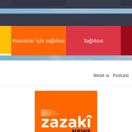
Hassaslar için sağlıksız
Sağlıksız
Welat ra
Podcast