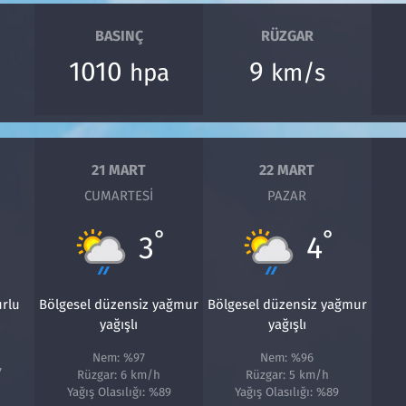
BASINÇ
RÜZGAR
1010
9
hpa
km/s
21 MART
22 MART
CUMARTESI
PAZAR
°
°
3
4
urlu
Bölgesel düzensiz yağmur
Bölgesel düzensiz yağmur
yağışlı
yağışlı
Nem: %97
Nem: %96
7
Rüzgar: 6 km/h
Rüzgar: 5 km/h
Yağış Olasılığı: %89
Yağış Olasılığı: %89