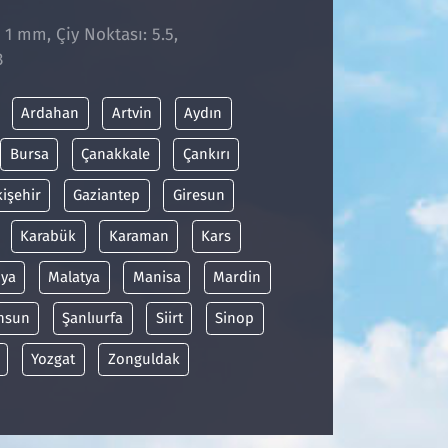
 1 mm, Çiy Noktası: 5.5,
3
Ardahan
Artvin
Aydın
Bursa
Çanakkale
Çankırı
kişehir
Gaziantep
Giresun
Karabük
Karaman
Kars
ya
Malatya
Manisa
Mardin
msun
Şanlıurfa
Siirt
Sinop
Yozgat
Zonguldak