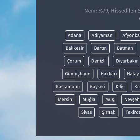
Nem: %79, Hissedilen S
Adana
Adıyaman
Afyonka
Balıkesir
Bartın
Batman
Çorum
Denizli
Diyarbakır
Gümüşhane
Hakkâri
Hatay
Kastamonu
Kayseri
Kilis
Kı
Mersin
Muğla
Muş
Nevşeh
Sivas
Şırnak
Tekird