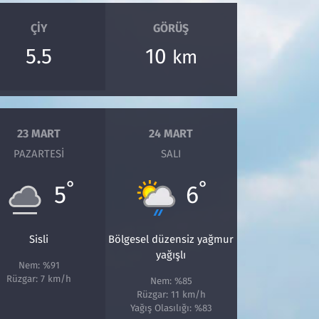
ÇIY
GÖRÜŞ
5.5
10
km
23 MART
24 MART
PAZARTESI
SALI
°
°
5
6
Sisli
Bölgesel düzensiz yağmur
yağışlı
Nem: %91
Rüzgar: 7 km/h
Nem: %85
Rüzgar: 11 km/h
Yağış Olasılığı: %83