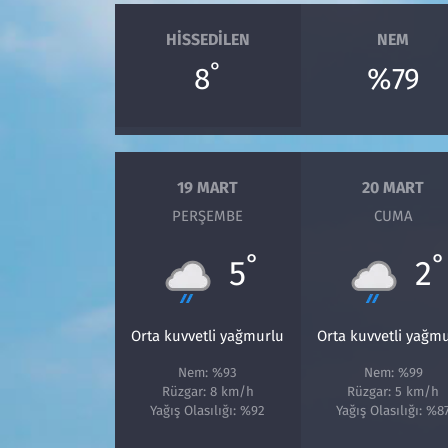
HISSEDILEN
NEM
°
8
%79
19 MART
20 MART
PERŞEMBE
CUMA
°
°
5
2
Orta kuvvetli yağmurlu
Orta kuvvetli yağm
Nem: %93
Nem: %99
Rüzgar: 8 km/h
Rüzgar: 5 km/h
Yağış Olasılığı: %92
Yağış Olasılığı: %8