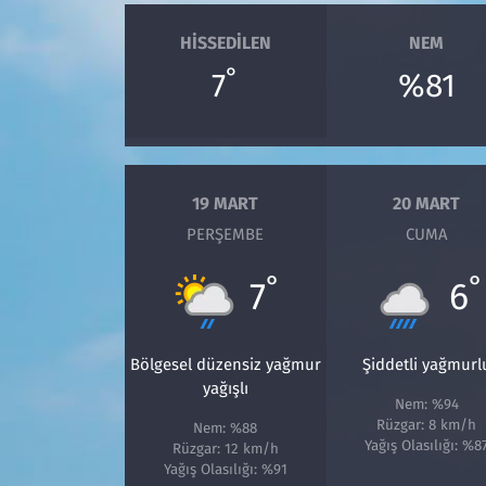
HISSEDILEN
NEM
°
7
%81
19 MART
20 MART
PERŞEMBE
CUMA
°
°
7
6
Bölgesel düzensiz yağmur
Şiddetli yağmurl
yağışlı
Nem: %94
Rüzgar: 8 km/h
Nem: %88
Yağış Olasılığı: %8
Rüzgar: 12 km/h
Yağış Olasılığı: %91