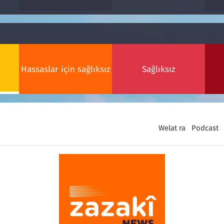
Hassaslar için sağlıksız
Sağlıksız
Welat ra
Podcast