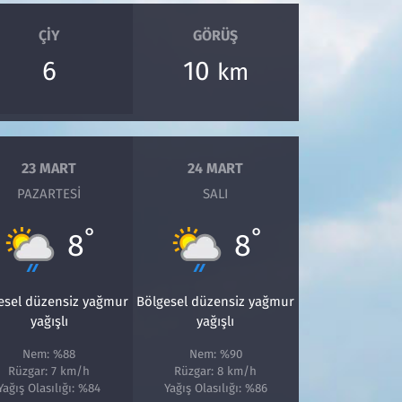
ÇIY
GÖRÜŞ
6
10
km
23 MART
24 MART
PAZARTESI
SALI
°
°
8
8
esel düzensiz yağmur
Bölgesel düzensiz yağmur
yağışlı
yağışlı
Nem: %88
Nem: %90
Rüzgar: 7 km/h
Rüzgar: 8 km/h
Yağış Olasılığı: %84
Yağış Olasılığı: %86