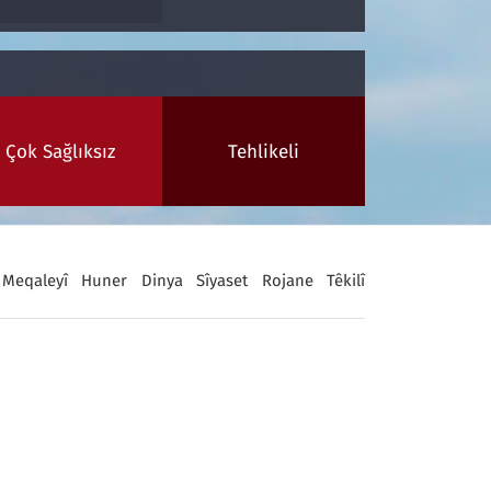
Çok Sağlıksız
Tehlikeli
Meqaleyî
Huner
Dinya
Sîyaset
Rojane
Têkilî