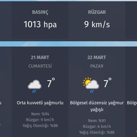
BASINÇ
RÜZGAR
1013
9
hpa
km/s
21 MART
22 MART
CUMARTESI
PAZAR
°
°
7
7
u
Orta kuvvetli yağmurlu
Bölgesel düzensiz yağmur
Bölg
yağışlı
Nem: %94
Rüzgar: 9 km/h
Nem: %91
7
Yağış Olasılığı: %88
Rüzgar: 6 km/h
Yağış Olasılığı: %88