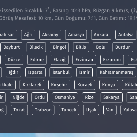
°
issedilen Sıcaklık: 7
, Basınç: 1013 hPa, Rüzgar: 9 km/s, Çi
Görüş Mesafesi: 10 km, Gün Doğumu: 7:11, Gün Batımı: 19:1
rahisar
Ağrı
Aksaray
Amasya
Ankara
Antalya
Bayburt
Bilecik
Bingöl
Bitlis
Bolu
Burdur
Düzce
Edirne
Elazığ
Erzincan
Erzurum
Es
Iğdır
Isparta
İstanbul
İzmir
Kahramanmaraş
rıkkale
Kırklareli
Kırşehir
Kocaeli
Konya
Kütah
ir
Niğde
Ordu
Osmaniye
Rize
Sakarya
Sa
ağ
Tokat
Trabzon
Tunceli
Uşak
Van
Yalova