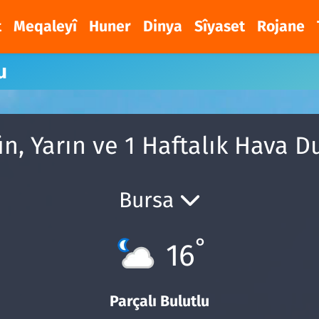
t
Meqaleyî
Huner
Dinya
Sîyaset
Rojane
u
, Yarın ve 1 Haftalık Hava 
Bursa
°
16
Parçalı Bulutlu