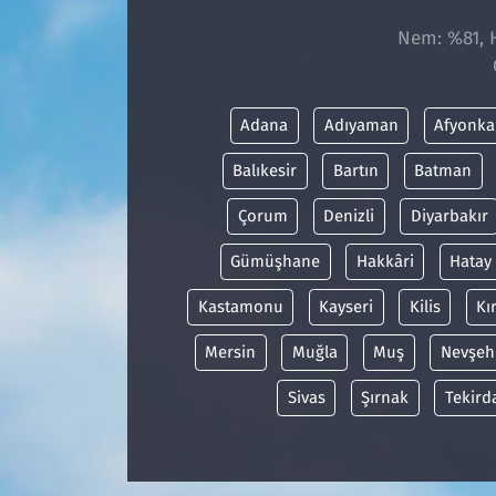
Nem: %81, H
Adana
Adıyaman
Afyonka
Balıkesir
Bartın
Batman
Çorum
Denizli
Diyarbakır
Gümüşhane
Hakkâri
Hatay
Kastamonu
Kayseri
Kilis
Kı
Mersin
Muğla
Muş
Nevşeh
Sivas
Şırnak
Tekird