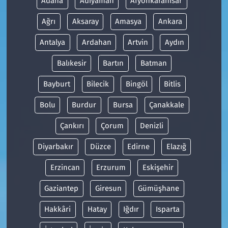
Adana
Adıyaman
Afyonkarahisar
Ağrı
Aksaray
Amasya
Ankara
Antalya
Ardahan
Artvin
Aydın
Balıkesir
Bartın
Batman
Bayburt
Bilecik
Bingöl
Bitlis
Bolu
Burdur
Bursa
Çanakkale
Çankırı
Çorum
Denizli
Diyarbakır
Düzce
Edirne
Elazığ
Erzincan
Erzurum
Eskişehir
Gaziantep
Giresun
Gümüşhane
Hakkâri
Hatay
Iğdır
Isparta