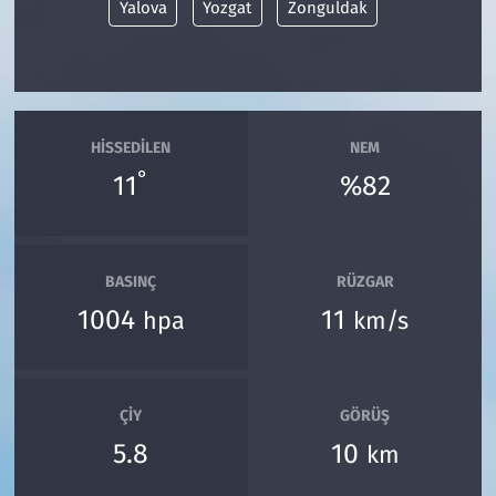
Yalova
Yozgat
Zonguldak
HISSEDILEN
NEM
°
11
%82
BASINÇ
RÜZGAR
1004
11
hpa
km/s
ÇIY
GÖRÜŞ
5.8
10
km