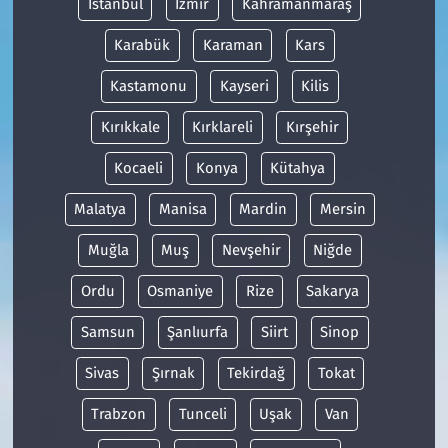
İstanbul
İzmir
Kahramanmaraş
Karabük
Karaman
Kars
Kastamonu
Kayseri
Kilis
Kırıkkale
Kırklareli
Kırşehir
Kocaeli
Konya
Kütahya
Malatya
Manisa
Mardin
Mersin
Muğla
Muş
Nevşehir
Niğde
Ordu
Osmaniye
Rize
Sakarya
Samsun
Şanlıurfa
Siirt
Sinop
Sivas
Şırnak
Tekirdağ
Tokat
Trabzon
Tunceli
Uşak
Van