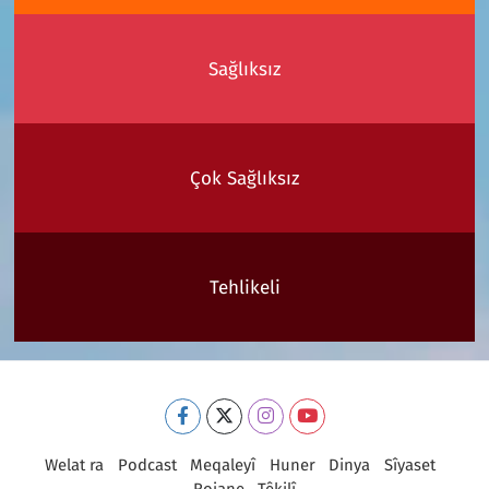
Sağlıksız
Çok Sağlıksız
Tehlikeli
Welat ra
Podcast
Meqaleyî
Huner
Dinya
Sîyaset
Rojane
Têkilî