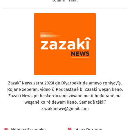
Zazakî News serra 2023î de Dîyarbekir de ameyo ronîyayîş.
Rojane xeberan, vîdeo û Podcastanê bi Zazakî weşan keno.
Zazakî News pê heskerdoxanê ziwanê ma û hetkaranê ma
weşanê xo rê dewam keno. Semedê têkilî
zazakinewe@gmail.com
Nöbetçi Eczaneler
Hava Durumu