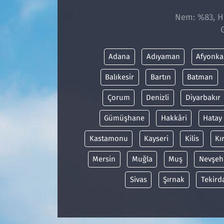
Nem: %83, Hi
Adana
Adıyaman
Afyonka
Balıkesir
Bartın
Batman
Çorum
Denizli
Diyarbakır
Gümüşhane
Hakkâri
Hatay
Kastamonu
Kayseri
Kilis
Kı
Mersin
Muğla
Muş
Nevşeh
Sivas
Şırnak
Tekird