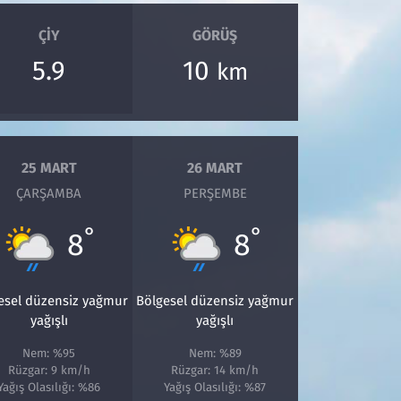
ÇIY
GÖRÜŞ
5.9
10
km
25 MART
26 MART
ÇARŞAMBA
PERŞEMBE
°
°
8
8
esel düzensiz yağmur
Bölgesel düzensiz yağmur
yağışlı
yağışlı
Nem: %95
Nem: %89
Rüzgar: 9 km/h
Rüzgar: 14 km/h
Yağış Olasılığı: %86
Yağış Olasılığı: %87