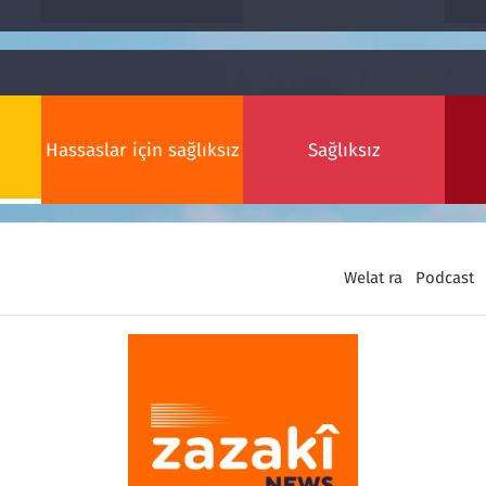
Hassaslar için sağlıksız
Sağlıksız
Welat ra
Podcast