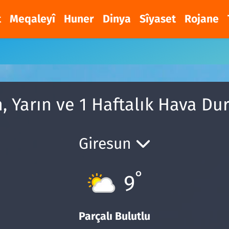
t
Meqaleyî
Huner
Dinya
Sîyaset
Rojane
n, Yarın ve 1 Haftalık Hava D
Giresun
°
9
Parçalı Bulutlu