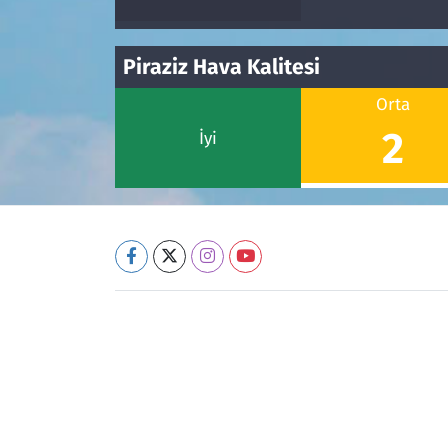
Piraziz Hava Kalitesi
Orta
2
İyi