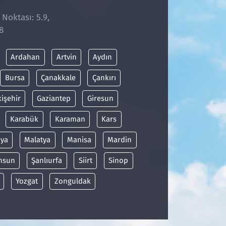
 Noktası: 5.9,
8
Ardahan
Artvin
Aydın
Bursa
Çanakkale
Çankırı
kişehir
Gaziantep
Giresun
Karabük
Karaman
Kars
ya
Malatya
Manisa
Mardin
msun
Şanlıurfa
Siirt
Sinop
Yozgat
Zonguldak