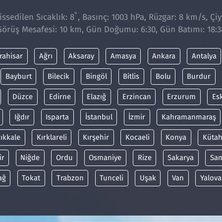
°
ssedilen Sıcaklık: 8
, Basınç: 1003 hPa, Rüzgar: 8 km/s, Çiy
Görüş Mesafesi: 10 km, Gün Doğumu: 6:30, Gün Batımı: 18:3
rahisar
Ağrı
Aksaray
Amasya
Ankara
Antalya
Bayburt
Bilecik
Bingöl
Bitlis
Bolu
Burdur
Düzce
Edirne
Elazığ
Erzincan
Erzurum
Es
Iğdır
Isparta
İstanbul
İzmir
Kahramanmaraş
rıkkale
Kırklareli
Kırşehir
Kocaeli
Konya
Kütah
ir
Niğde
Ordu
Osmaniye
Rize
Sakarya
Sa
ağ
Tokat
Trabzon
Tunceli
Uşak
Van
Yalova