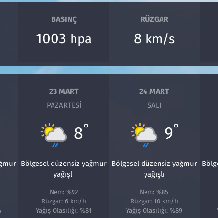
BASINÇ
RÜZGAR
1003
8
hpa
km/s
23 MART
24 MART
PAZARTESI
SALI
°
°
8
9
ağmur
Bölgesel düzensiz yağmur
Bölgesel düzensiz yağmur
Bölg
yağışlı
yağışlı
Nem: %92
Nem: %85
Rüzgar: 6 km/h
Rüzgar: 10 km/h
4
Yağış Olasılığı: %81
Yağış Olasılığı: %89