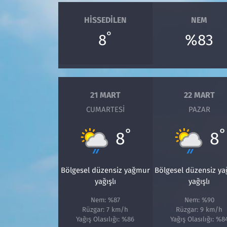
HISSEDILEN
NEM
°
8
%83
21 MART
22 MART
CUMARTESI
PAZAR
°
°
8
8
Bölgesel düzensiz yağmur
Bölgesel düzensiz y
yağışlı
yağışlı
Nem: %87
Nem: %90
Rüzgar: 7 km/h
Rüzgar: 9 km/h
Yağış Olasılığı: %86
Yağış Olasılığı: %8