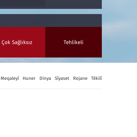
Çok Sağlıksız
Tehlikeli
Meqaleyî
Huner
Dinya
Sîyaset
Rojane
Têkilî