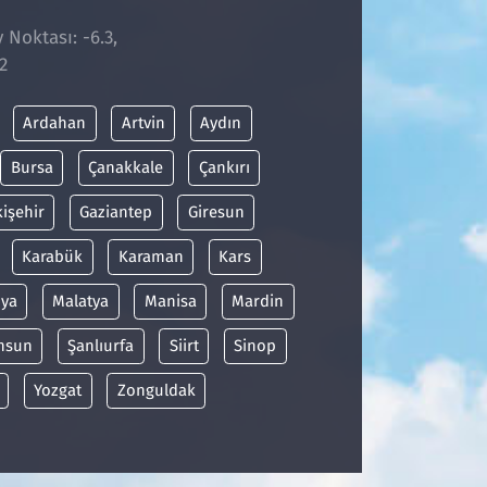
 Noktası: -6.3,
2
Ardahan
Artvin
Aydın
Bursa
Çanakkale
Çankırı
kişehir
Gaziantep
Giresun
Karabük
Karaman
Kars
ya
Malatya
Manisa
Mardin
msun
Şanlıurfa
Siirt
Sinop
Yozgat
Zonguldak