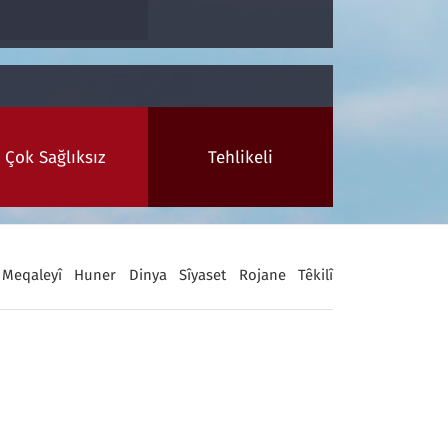
Çok Sağlıksız
Tehlikeli
Meqaleyî
Huner
Dinya
Sîyaset
Rojane
Têkilî