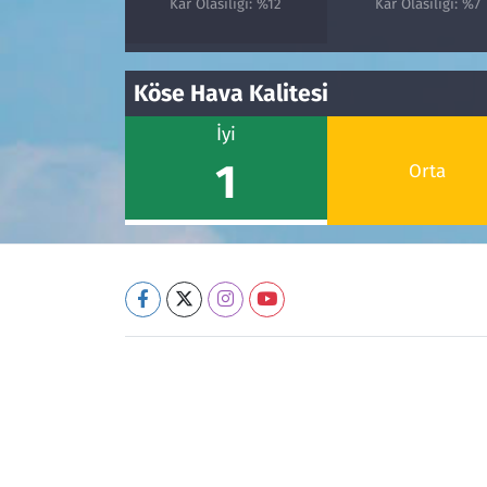
Kar Olasılığı: %12
Kar Olasılığı: %7
Köse Hava Kalitesi
İyi
1
Orta