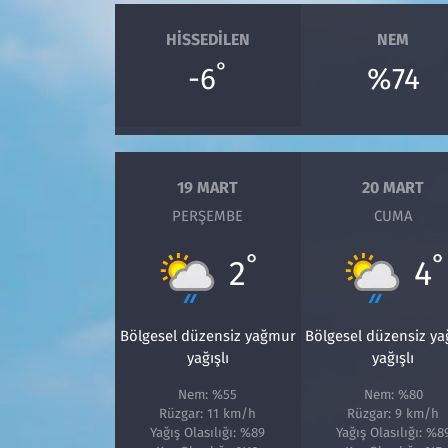
HISSEDILEN
NEM
°
-6
%74
19 MART
20 MART
PERŞEMBE
CUMA
°
°
2
4
Bölgesel düzensiz yağmur
Bölgesel düzensiz y
yağışlı
yağışlı
Nem: %55
Nem: %80
Rüzgar: 11 km/h
Rüzgar: 9 km/h
Yağış Olasılığı: %89
Yağış Olasılığı: %8