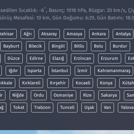
°
sedilen Sıcaklık: -6
, Basınç: 1018 hPa, Rüzgar: 20 km/s, Çiy
Görüş Mesafesi: 10 km, Gün Doğumu: 6:29, Gün Batımı: 18:3
rahisar
Ağrı
Aksaray
Amasya
Ankara
Antalya
Bayburt
Bilecik
Bingöl
Bitlis
Bolu
Burdur
Düzce
Edirne
Elazığ
Erzincan
Erzurum
Es
Iğdır
Isparta
İstanbul
İzmir
Kahramanmaraş
rıkkale
Kırklareli
Kırşehir
Kocaeli
Konya
Kütah
ir
Niğde
Ordu
Osmaniye
Rize
Sakarya
Sa
ağ
Tokat
Trabzon
Tunceli
Uşak
Van
Yalova