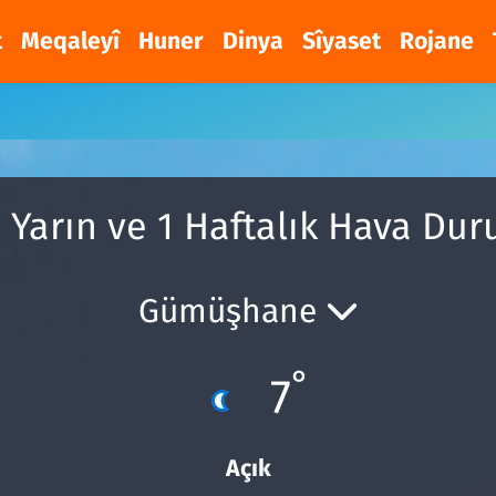
t
Meqaleyî
Huner
Dinya
Sîyaset
Rojane
 Yarın ve 1 Haftalık Hava Du
Gümüşhane
°
7
Açık