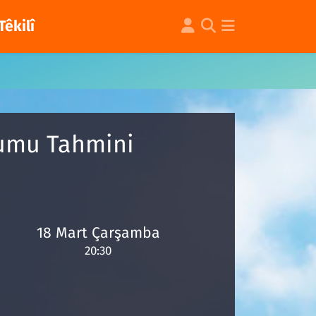
Têkilî
rumu Tahmini
18 Mart Çarşamba
20:30