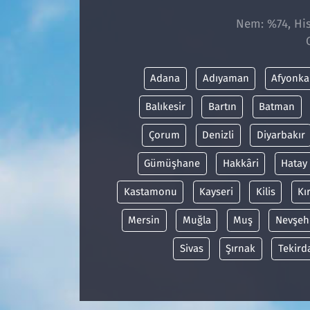
Nem: %74, His
Adana
Adıyaman
Afyonka
Balıkesir
Bartın
Batman
Çorum
Denizli
Diyarbakır
Gümüşhane
Hakkâri
Hatay
Kastamonu
Kayseri
Kilis
Kı
Mersin
Muğla
Muş
Nevşeh
Sivas
Şırnak
Tekird