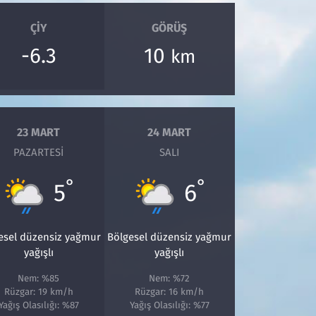
ÇIY
GÖRÜŞ
-6.3
10
km
23 MART
24 MART
PAZARTESI
SALI
°
°
5
6
esel düzensiz yağmur
Bölgesel düzensiz yağmur
yağışlı
yağışlı
Nem: %85
Nem: %72
Rüzgar: 19 km/h
Rüzgar: 16 km/h
Yağış Olasılığı: %87
Yağış Olasılığı: %77