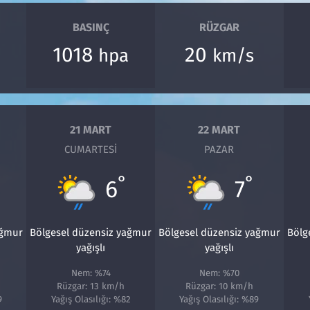
BASINÇ
RÜZGAR
1018
20
hpa
km/s
21 MART
22 MART
CUMARTESI
PAZAR
°
°
6
7
ağmur
Bölgesel düzensiz yağmur
Bölgesel düzensiz yağmur
Bölg
yağışlı
yağışlı
Nem: %74
Nem: %70
Rüzgar: 13 km/h
Rüzgar: 10 km/h
9
Yağış Olasılığı: %82
Yağış Olasılığı: %89