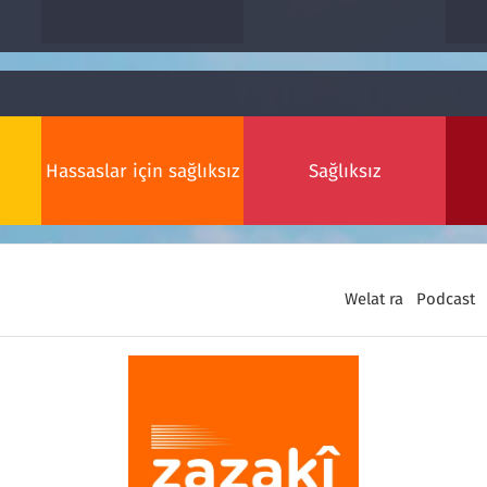
Hassaslar için sağlıksız
Sağlıksız
Welat ra
Podcast