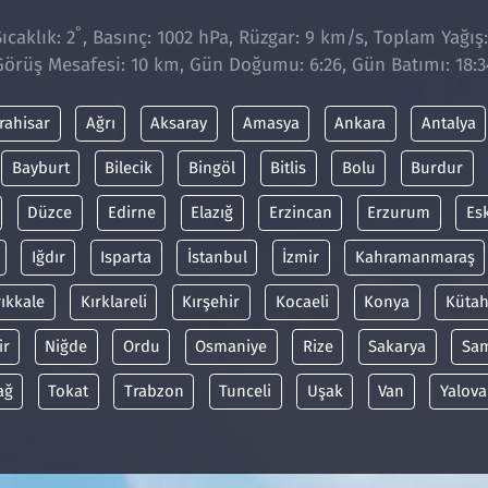
°
caklık: 2
, Basınç: 1002 hPa, Rüzgar: 9 km/s, Toplam Yağış
Görüş Mesafesi: 10 km, Gün Doğumu: 6:26, Gün Batımı: 18:3
rahisar
Ağrı
Aksaray
Amasya
Ankara
Antalya
Bayburt
Bilecik
Bingöl
Bitlis
Bolu
Burdur
Düzce
Edirne
Elazığ
Erzincan
Erzurum
Es
Iğdır
Isparta
İstanbul
İzmir
Kahramanmaraş
rıkkale
Kırklareli
Kırşehir
Kocaeli
Konya
Kütah
ir
Niğde
Ordu
Osmaniye
Rize
Sakarya
Sa
ağ
Tokat
Trabzon
Tunceli
Uşak
Van
Yalova