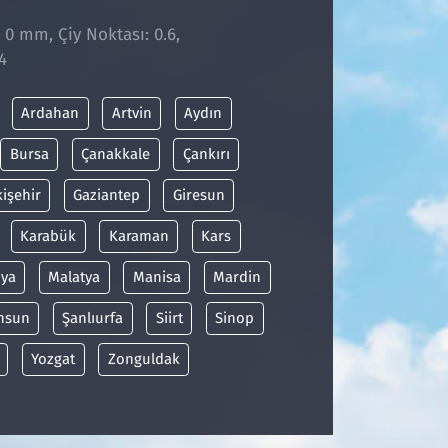
: 0 mm, Çiy Noktası: 0.6,
4
Ardahan
Artvin
Aydın
Bursa
Çanakkale
Çankırı
kişehir
Gaziantep
Giresun
Karabük
Karaman
Kars
ya
Malatya
Manisa
Mardin
msun
Şanlıurfa
Siirt
Sinop
Yozgat
Zonguldak