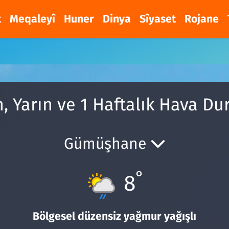
t
Meqaleyî
Huner
Dinya
Sîyaset
Rojane
, Yarın ve 1 Haftalık Hava D
Gümüşhane
°
8
Bölgesel düzensiz yağmur yağışlı