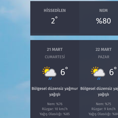
HISSEDILEN
NEM
°
2
%80
21 MART
22 MART
CUMARTESI
PAZAR
°
°
6
6
Bölgesel düzensiz yağmur
Bölgesel düzensiz y
yağışlı
yağışlı
Nem: %76
Nem: %75
Rüzgar: 10 km/h
Rüzgar: 9 km/h
Yağış Olasılığı: %85
Yağış Olasılığı: %8