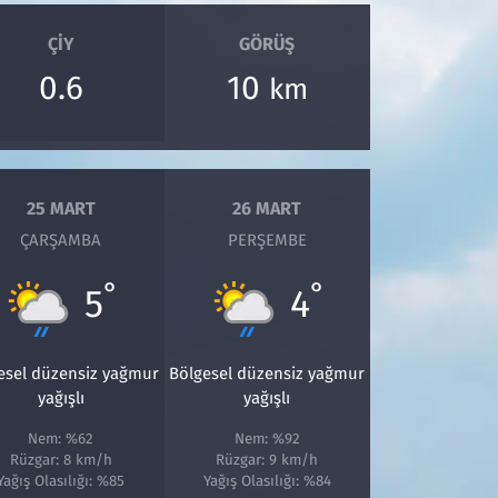
ÇIY
GÖRÜŞ
0.6
10
km
25 MART
26 MART
ÇARŞAMBA
PERŞEMBE
°
°
5
4
esel düzensiz yağmur
Bölgesel düzensiz yağmur
yağışlı
yağışlı
Nem: %62
Nem: %92
Rüzgar: 8 km/h
Rüzgar: 9 km/h
Yağış Olasılığı: %85
Yağış Olasılığı: %84