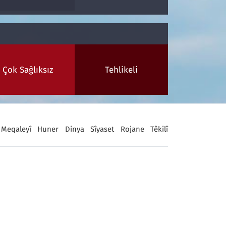
Çok Sağlıksız
Tehlikeli
Meqaleyî
Huner
Dinya
Sîyaset
Rojane
Têkilî