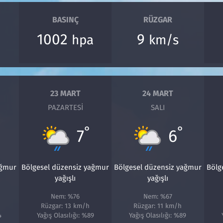
BASINÇ
RÜZGAR
1002
9
hpa
km/s
23 MART
24 MART
PAZARTESI
SALI
°
°
7
6
ağmur
Bölgesel düzensiz yağmur
Bölgesel düzensiz yağmur
Bölg
yağışlı
yağışlı
Nem: %76
Nem: %67
Rüzgar: 13 km/h
Rüzgar: 11 km/h
4
Yağış Olasılığı: %89
Yağış Olasılığı: %89