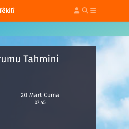
Têkilî
urumu Tahmini
20 Mart Cuma
07:45