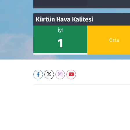
Kürtün Hava Kalitesi
İyi
1
Orta