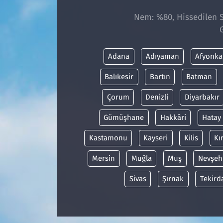
Nem: %80, Hissedilen Sı
Adana
Adıyaman
Afyonka
Balıkesir
Bartın
Batman
Çorum
Denizli
Diyarbakır
Gümüşhane
Hakkâri
Hatay
Kastamonu
Kayseri
Kilis
Kı
Mersin
Muğla
Muş
Nevşeh
Sivas
Şırnak
Tekird