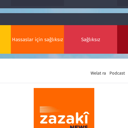
Hassaslar için sağlıksız
Sağlıksız
Welat ra
Podcast