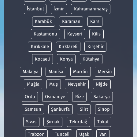
İstanbul
İzmir
Kahramanmaraş
Karabük
Karaman
Kars
Kastamonu
Kayseri
Kilis
Kırıkkale
Kırklareli
Kırşehir
Kocaeli
Konya
Kütahya
Malatya
Manisa
Mardin
Mersin
Muğla
Muş
Nevşehir
Niğde
Ordu
Osmaniye
Rize
Sakarya
Samsun
Şanlıurfa
Siirt
Sinop
Sivas
Şırnak
Tekirdağ
Tokat
Trabzon
Tunceli
Uşak
Van