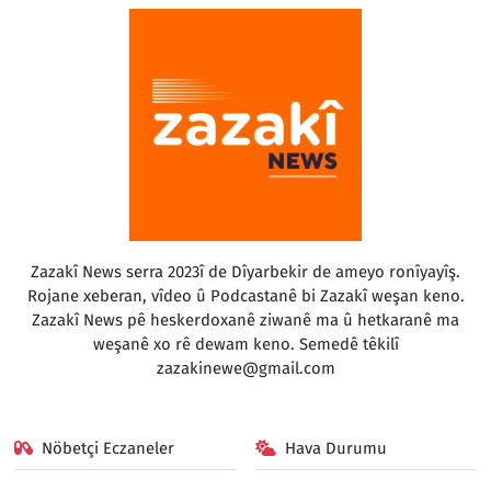
Zazakî News serra 2023î de Dîyarbekir de ameyo ronîyayîş.
Rojane xeberan, vîdeo û Podcastanê bi Zazakî weşan keno.
Zazakî News pê heskerdoxanê ziwanê ma û hetkaranê ma
weşanê xo rê dewam keno. Semedê têkilî
zazakinewe@gmail.com
Nöbetçi Eczaneler
Hava Durumu