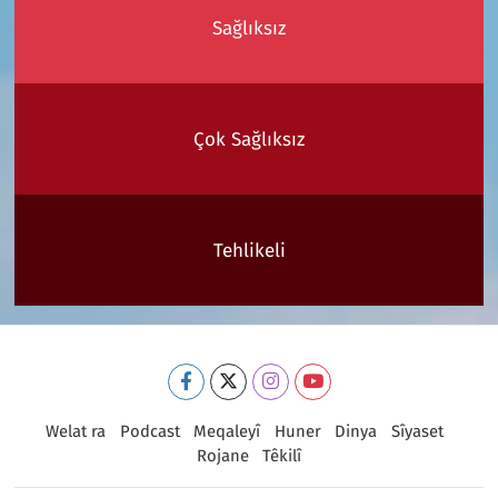
Sağlıksız
Çok Sağlıksız
Tehlikeli
Welat ra
Podcast
Meqaleyî
Huner
Dinya
Sîyaset
Rojane
Têkilî