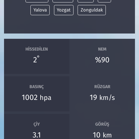
Yalova
Yozgat
Zonguldak
HISSEDILEN
NEM
°
2
%90
BASINÇ
RÜZGAR
1002
19
hpa
km/s
ÇIY
GÖRÜŞ
3.1
10
km