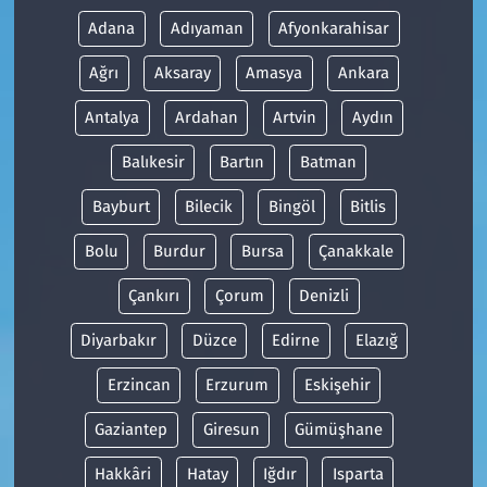
Adana
Adıyaman
Afyonkarahisar
Ağrı
Aksaray
Amasya
Ankara
Antalya
Ardahan
Artvin
Aydın
Balıkesir
Bartın
Batman
Bayburt
Bilecik
Bingöl
Bitlis
Bolu
Burdur
Bursa
Çanakkale
Çankırı
Çorum
Denizli
Diyarbakır
Düzce
Edirne
Elazığ
Erzincan
Erzurum
Eskişehir
Gaziantep
Giresun
Gümüşhane
Hakkâri
Hatay
Iğdır
Isparta