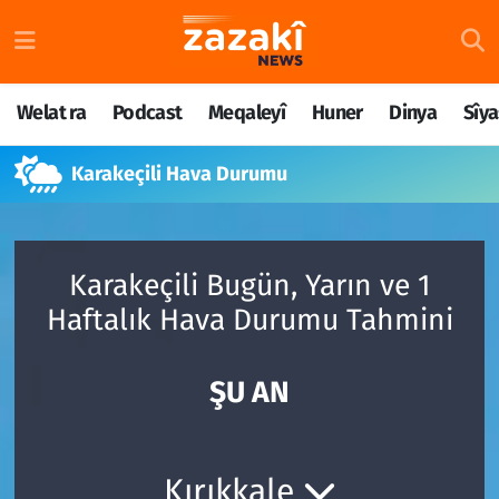
Welat ra
Nöbetçi Eczaneler
Welat ra
Podcast
Meqaleyî
Huner
Dinya
Sîya
Podcast
Hava Durumu
Karakeçili Hava Durumu
Meqaleyî
Namaz Vakitleri
Huner
Trafik Durumu
Karakeçili Bugün, Yarın ve 1
Dinya
Süper Lig Puan Durumu ve Fikstür
Haftalık Hava Durumu Tahmini
Sîyaset
Tüm Manşetler
ŞU AN
Rojane
Son Dakika Haberleri
Têkilî
Haber Arşivi
Kırıkkale