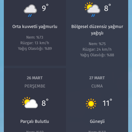
°
°
9
8
Orta kuvvetli yağmurlu
Bölgesel düzensiz yağmur
yağışlı
Nem: %73
Rüzgar: 13 km/h
Nem: %75
Yağış Olasılığı: %89
Rüzgar: 24 km/h
Yağış Olasılığı: %88
26 MART
27 MART
PERŞEMBE
CUMA
°
°
8
11
Parçalı Bulutlu
Güneşli