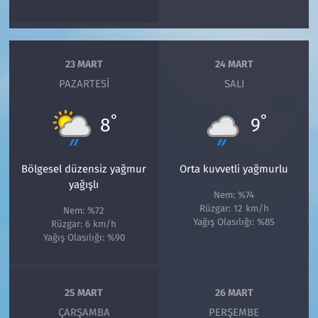
23 MART
24 MART
PAZARTESI
SALI
°
°
8
9
Bölgesel düzensiz yağmur
Orta kuvvetli yağmurlu
yağışlı
Nem: %74
Rüzgar: 12 km/h
Nem: %72
Yağış Olasılığı: %85
Rüzgar: 6 km/h
Yağış Olasılığı: %90
25 MART
26 MART
ÇARŞAMBA
PERŞEMBE