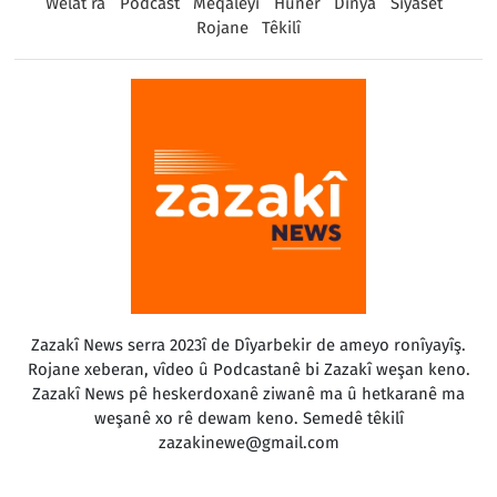
Welat ra
Podcast
Meqaleyî
Huner
Dinya
Sîyaset
Rojane
Têkilî
Zazakî News serra 2023î de Dîyarbekir de ameyo ronîyayîş.
Rojane xeberan, vîdeo û Podcastanê bi Zazakî weşan keno.
Zazakî News pê heskerdoxanê ziwanê ma û hetkaranê ma
weşanê xo rê dewam keno. Semedê têkilî
zazakinewe@gmail.com