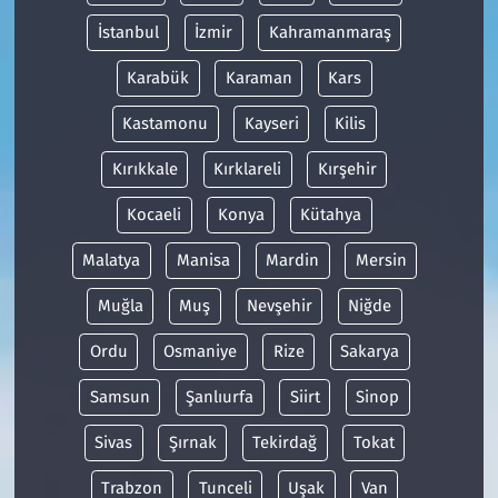
İstanbul
İzmir
Kahramanmaraş
Karabük
Karaman
Kars
Kastamonu
Kayseri
Kilis
Kırıkkale
Kırklareli
Kırşehir
Kocaeli
Konya
Kütahya
Malatya
Manisa
Mardin
Mersin
Muğla
Muş
Nevşehir
Niğde
Ordu
Osmaniye
Rize
Sakarya
Samsun
Şanlıurfa
Siirt
Sinop
Sivas
Şırnak
Tekirdağ
Tokat
Trabzon
Tunceli
Uşak
Van