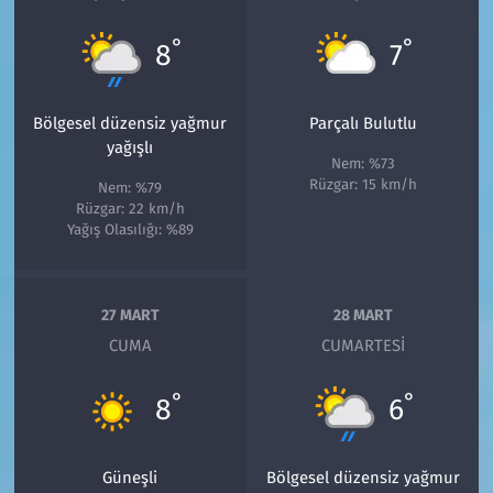
°
°
8
7
Bölgesel düzensiz yağmur
Parçalı Bulutlu
yağışlı
Nem: %73
Rüzgar: 15 km/h
Nem: %79
Rüzgar: 22 km/h
Yağış Olasılığı: %89
27 MART
28 MART
CUMA
CUMARTESI
°
°
8
6
Güneşli
Bölgesel düzensiz yağmur