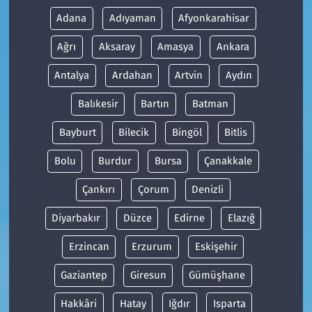
Adana
Adıyaman
Afyonkarahisar
Ağrı
Aksaray
Amasya
Ankara
Antalya
Ardahan
Artvin
Aydın
Balıkesir
Bartın
Batman
Bayburt
Bilecik
Bingöl
Bitlis
Bolu
Burdur
Bursa
Çanakkale
Çankırı
Çorum
Denizli
Diyarbakır
Düzce
Edirne
Elazığ
Erzincan
Erzurum
Eskişehir
Gaziantep
Giresun
Gümüşhane
Hakkâri
Hatay
Iğdır
Isparta