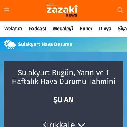
Welat ra
Nöbetçi Eczaneler
Welat ra
Podcast
Meqaleyî
Huner
Dinya
Sîya
Podcast
Hava Durumu
Sulakyurt Hava Durumu
Meqaleyî
Namaz Vakitleri
Huner
Trafik Durumu
Sulakyurt Bugün, Yarın ve 1
Dinya
Süper Lig Puan Durumu ve Fikstür
Haftalık Hava Durumu Tahmini
Sîyaset
Tüm Manşetler
ŞU AN
Rojane
Son Dakika Haberleri
Têkilî
Haber Arşivi
Kırıkkale