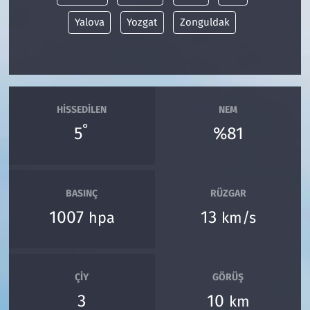
Yalova
Yozgat
Zonguldak
HISSEDILEN
NEM
°
5
%81
BASINÇ
RÜZGAR
1007
13
hpa
km/s
ÇIY
GÖRÜŞ
3
10
km