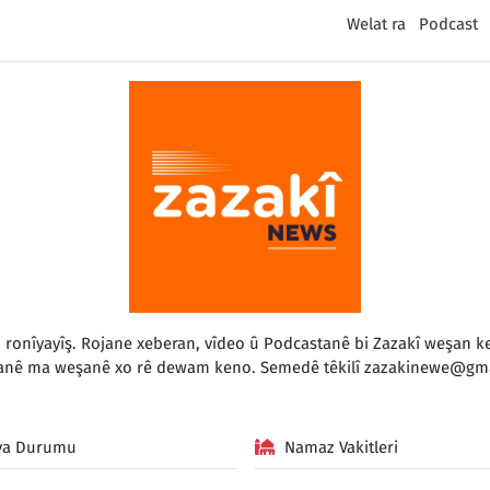
Welat ra
Podcast
o ronîyayîş. Rojane xeberan, vîdeo û Podcastanê bi Zazakî weşan
anê ma weşanê xo rê dewam keno. Semedê têkilî
zazakinewe@gma
va Durumu
Namaz Vakitleri