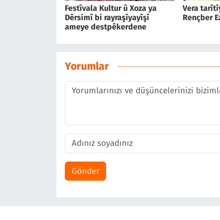
Festîvala Kultur û Xoza ya
Vera tarît
Dêrsimî bi rayraşîyayîşî
Rençber E
ameye destpêkerdene
Yorumlar
Gönder