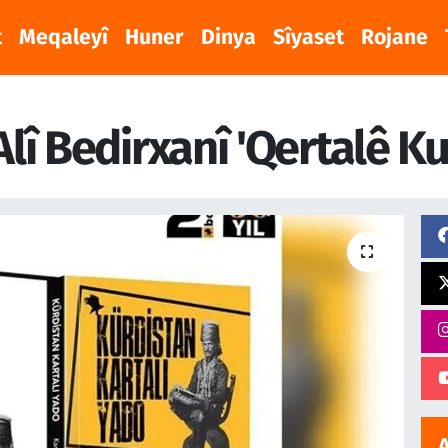
t
Meqaleyî
Huner
Dinya
Sîyaset
Rojane
î Bedirxanî 'Qertalê Ku