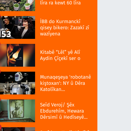
lîra ra kewt 60 lîra
İBB do Kurmanckî
qisey bikero: Zazakî zî
wazîyena
Kitabê “Lêl” yê Alî
Aydin Çîçekî ser o
Munaqeşeya 'robotanê
kiştoxan': NY û Dêra
Katolîkan
qedexekerdiş wazenî
Seîd Veroj/ Şêx
Ebdurehîm, Hewara
Dêrsimî û Hedîseyê
Serra 1937î