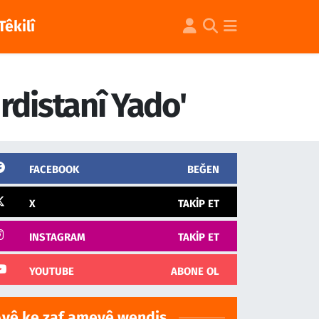
Têkilî
rdistanî Yado'
FACEBOOK
BEĞEN
X
TAKIP ET
INSTAGRAM
TAKIP ET
YOUTUBE
ABONE OL
Ayê ke zaf ameyê wendiş