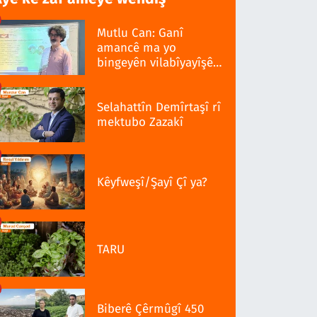
Mutlu Can: Ganî
amancê ma yo
bingeyên vilabîyayîşê
ziwanê standardî bo
Selahattîn Demîrtaşî rî
mektubo Zazakî
Kêyfweşî/Şayî Çî ya?
TARU
Biberê Çêrmûgî 450