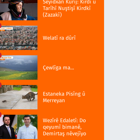
Seyîdxan Kurij: Kirdî û
Tarîhî Nuştişî Kirdkî
(Zazakî)
Welatî ra dûrî
Çewlîga ma...
Estaneka Pisîng û
Merreyan
Wezîrê Edaletî: Do
qeyumî bimanê,
Demirtaş nêvejîyo