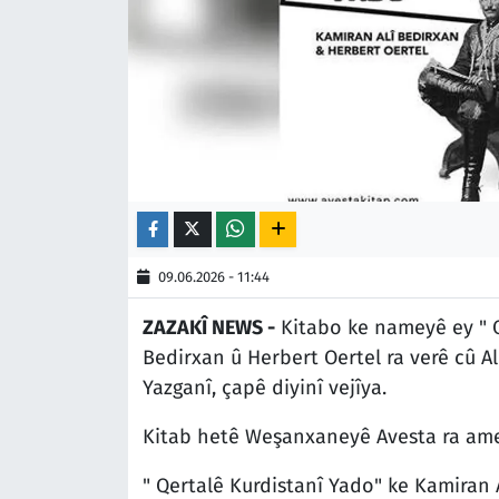
09.06.2026 - 11:44
ZAZAKÎ NEWS -
Kitabo ke nameyê ey " Q
Bedirxan û Herbert Oertel ra verê cû A
Yazganî, çapê diyinî vejîya.
Kitab hetê Weşanxaneyê Avesta ra am
" Qertalê Kurdistanî Yado" ke Kamiran A