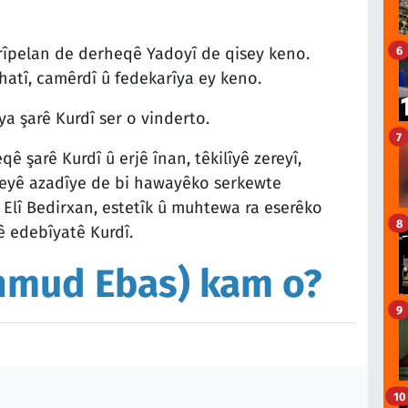
6
 rîpelan de derheqê Yadoyî de qisey keno.
atî, camêrdî û fedekarîya ey keno.
a şarê Kurdî ser o vinderto.
7
ê şarê Kurdî û erjê înan, têkilîyê zereyî,
leyê azadîye de bi hawayêko serkewte
lî Bedirxan, estetîk û muhtewa ra eserêko
8
 edebîyatê Kurdî.
hmud Ebas) kam o?
9
10