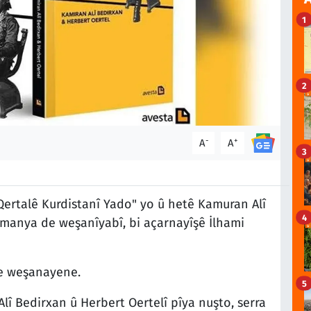
1
2
-
+
A
A
3
ertalê Kurdistanî Yado" yo û hetê Kamuran Alî
4
lmanya de weşanîyabî, bi açarnayîşê İlhami
e weşanayene.
5
lî Bedirxan û Herbert Oertelî pîya nuşto, serra