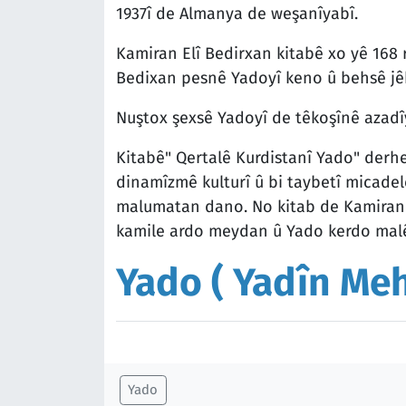
1937î de Almanya de weşanîyabî.
Kamiran Elî Bedirxan kitabê xo yê 168
Bedixan pesnê Yadoyî keno û behsê jêh
Nuştox şexsê Yadoyî de têkoşînê azadîy
Kitabê" Qertalê Kurdistanî Yado" derheq
dinamîzmê kulturî û bi taybetî micade
malumatan dano. No kitab de Kamiran E
kamile ardo meydan û Yado kerdo malê
Yado ( Yadîn Me
Yado