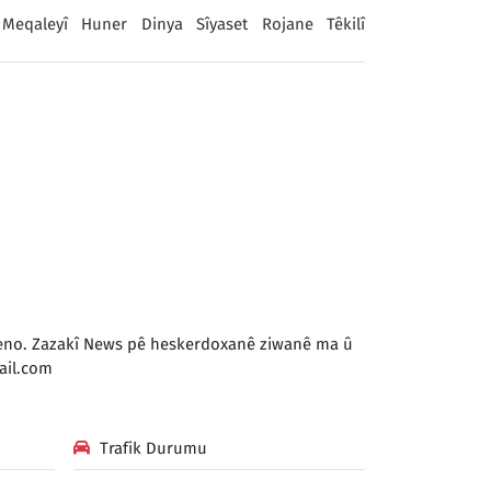
Meqaleyî
Huner
Dinya
Sîyaset
Rojane
Têkilî
 keno. Zazakî News pê heskerdoxanê ziwanê ma û
il.com
Trafik Durumu