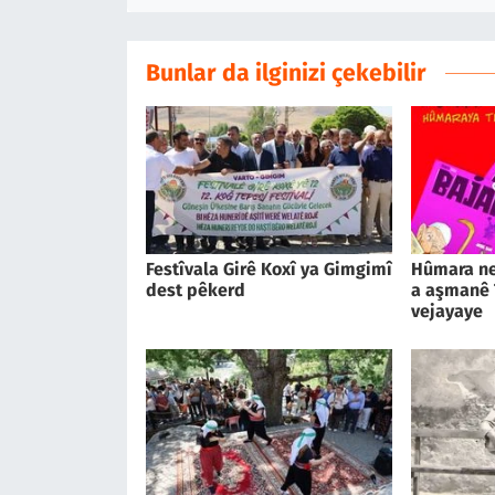
Bunlar da ilginizi çekebilir
Festîvala Girê Koxî ya Gimgimî
Hûmara ne
dest pêkerd
a aşmanê
vejayaye