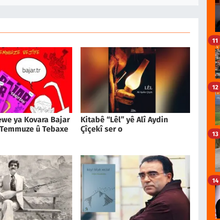
11
12
we ya Kovara Bajar
Kitabê “Lêl” yê Alî Aydin
 Temmuze û Tebaxe
Çîçekî ser o
13
14