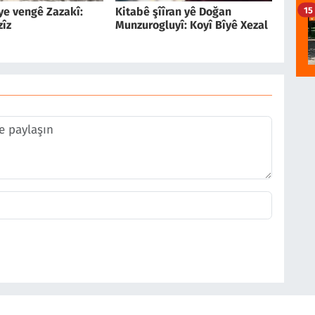
15
îye vengê Zazakî:
Kitabê şîîran yê Doğan
zîz
Munzurogluyî: Koyî Bîyê Xezal