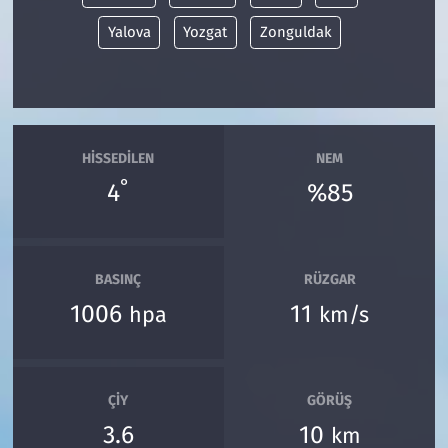
Yalova
Yozgat
Zonguldak
HISSEDILEN
NEM
°
4
%85
BASINÇ
RÜZGAR
1006
11
hpa
km/s
ÇIY
GÖRÜŞ
3.6
10
km