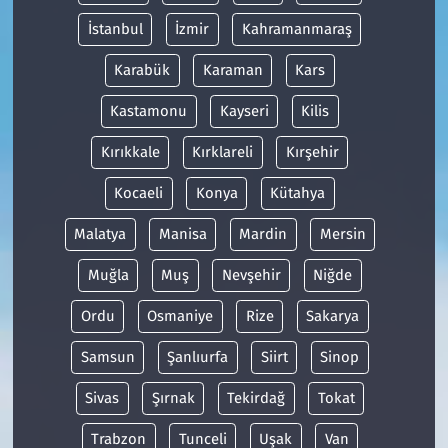
İstanbul
İzmir
Kahramanmaraş
Karabük
Karaman
Kars
Kastamonu
Kayseri
Kilis
Kırıkkale
Kırklareli
Kırşehir
Kocaeli
Konya
Kütahya
Malatya
Manisa
Mardin
Mersin
Muğla
Muş
Nevşehir
Niğde
Ordu
Osmaniye
Rize
Sakarya
Samsun
Şanlıurfa
Siirt
Sinop
Sivas
Şırnak
Tekirdağ
Tokat
Trabzon
Tunceli
Uşak
Van