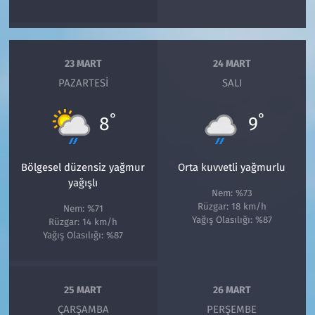
23 MART
24 MART
PAZARTESI
SALI
°
°
8
9
Bölgesel düzensiz yağmur
Orta kuvvetli yağmurlu
yağışlı
Nem: %73
Rüzgar: 18 km/h
Nem: %71
Yağış Olasılığı: %87
Rüzgar: 14 km/h
Yağış Olasılığı: %87
25 MART
26 MART
ÇARŞAMBA
PERŞEMBE