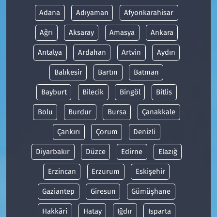
Adana
Adıyaman
Afyonkarahisar
Ağrı
Aksaray
Amasya
Ankara
Antalya
Ardahan
Artvin
Aydın
Balıkesir
Bartın
Batman
Bayburt
Bilecik
Bingöl
Bitlis
Bolu
Burdur
Bursa
Çanakkale
Çankırı
Çorum
Denizli
Diyarbakır
Düzce
Edirne
Elazığ
Erzincan
Erzurum
Eskişehir
Gaziantep
Giresun
Gümüşhane
Hakkâri
Hatay
Iğdır
Isparta