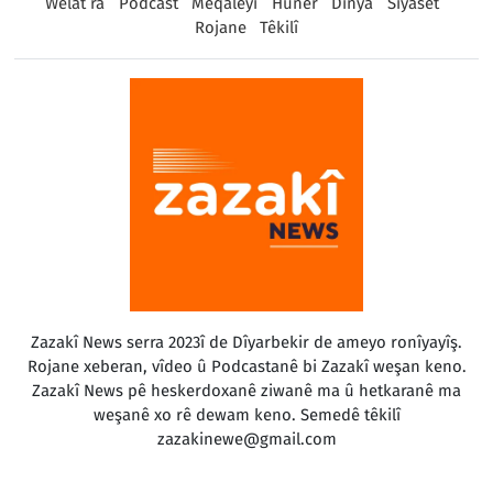
Welat ra
Podcast
Meqaleyî
Huner
Dinya
Sîyaset
Rojane
Têkilî
Zazakî News serra 2023î de Dîyarbekir de ameyo ronîyayîş.
Rojane xeberan, vîdeo û Podcastanê bi Zazakî weşan keno.
Zazakî News pê heskerdoxanê ziwanê ma û hetkaranê ma
weşanê xo rê dewam keno. Semedê têkilî
zazakinewe@gmail.com