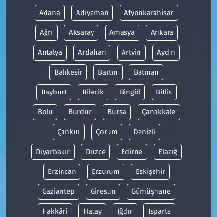
Adana
Adıyaman
Afyonkarahisar
Ağrı
Aksaray
Amasya
Ankara
Antalya
Ardahan
Artvin
Aydın
Balıkesir
Bartın
Batman
Bayburt
Bilecik
Bingöl
Bitlis
Bolu
Burdur
Bursa
Çanakkale
Çankırı
Çorum
Denizli
Diyarbakır
Düzce
Edirne
Elazığ
Erzincan
Erzurum
Eskişehir
Gaziantep
Giresun
Gümüşhane
Hakkâri
Hatay
Iğdır
Isparta