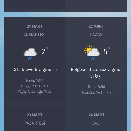
21 MART
22 MART
CUMARTESI
PAZAR
°
°
2
5
Orta kuvvetli yağmurlu
Bölgesel düzensiz yağmur
yağışlı
Nem: %99
Rüzgar: 8 km/h
Nem: %88
Yağış Olasılığı: %92
Rüzgar: 14 km/h
23 MART
24 MART
PAZARTESI
SALI