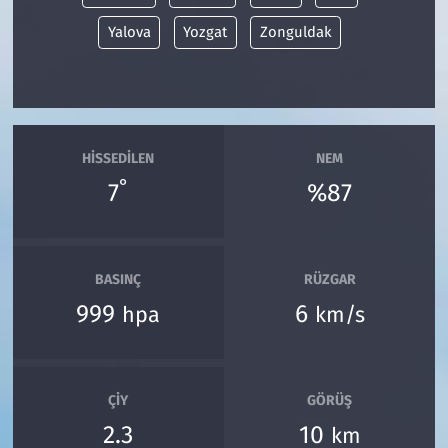
Yalova
Yozgat
Zonguldak
HISSEDILEN
NEM
°
7
%87
BASINÇ
RÜZGAR
999
6
hpa
km/s
ÇIY
GÖRÜŞ
2.3
10
km