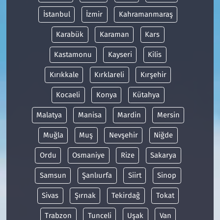
İstanbul
İzmir
Kahramanmaraş
Karabük
Karaman
Kars
Kastamonu
Kayseri
Kilis
Kırıkkale
Kırklareli
Kırşehir
Kocaeli
Konya
Kütahya
Malatya
Manisa
Mardin
Mersin
Muğla
Muş
Nevşehir
Niğde
Ordu
Osmaniye
Rize
Sakarya
Samsun
Şanlıurfa
Siirt
Sinop
Sivas
Şırnak
Tekirdağ
Tokat
Trabzon
Tunceli
Uşak
Van