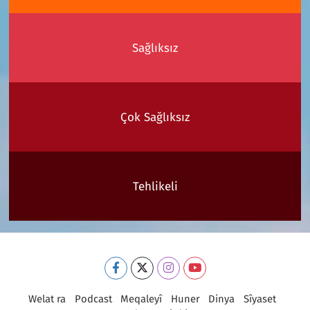
Sağlıksız
Çok Sağlıksız
Tehlikeli
Welat ra
Podcast
Meqaleyî
Huner
Dinya
Sîyaset