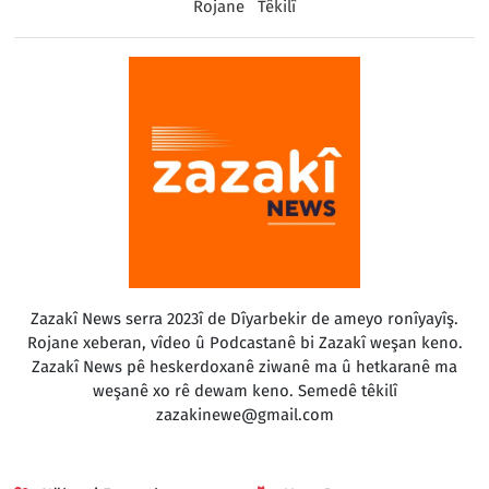
Rojane
Têkilî
Zazakî News serra 2023î de Dîyarbekir de ameyo ronîyayîş.
Rojane xeberan, vîdeo û Podcastanê bi Zazakî weşan keno.
Zazakî News pê heskerdoxanê ziwanê ma û hetkaranê ma
weşanê xo rê dewam keno. Semedê têkilî
zazakinewe@gmail.com