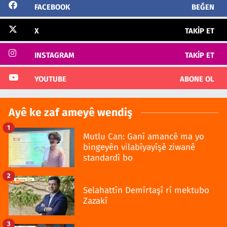
FACEBOOK
BEĞEN
X
TAKIP ET
INSTAGRAM
TAKIP ET
YOUTUBE
ABONE OL
Ayê ke zaf ameyê wendiş
1
Mutlu Can: Ganî amancê ma yo
bingeyên vilabîyayîşê ziwanê
standardî bo
2
Selahattîn Demîrtaşî rî mektubo
Zazakî
3