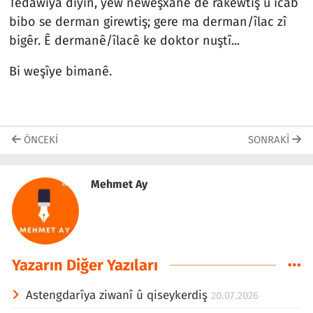
Tedawiya diyin, yew neweşxane de rakewtiş û îcab
bibo se derman girewtiş; gere ma derman/îlac zî
bigêr. Ê dermanê/îlacê ke doktor nuştî...
Bi weşîye bimanê.
ÖNCEKI
SONRAKI
Mehmet Ay
Yazarın Diğer Yazıları
Astengdarîya ziwanî û qiseykerdiş
20.07.2026