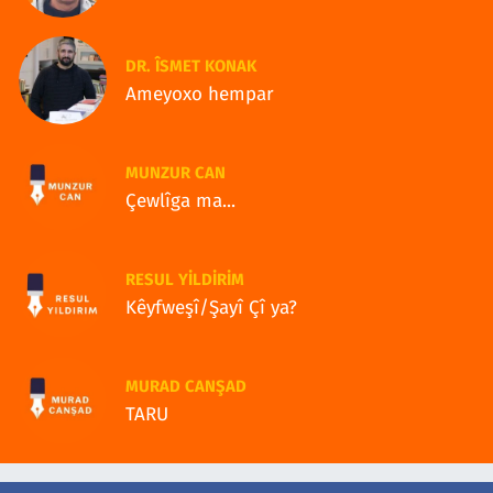
DR. ÎSMET KONAK
Ameyoxo hempar
MUNZUR CAN
Çewlîga ma...
RESUL YILDIRIM
Kêyfweşî/Şayî Çî ya?
MURAD CANŞAD
TARU