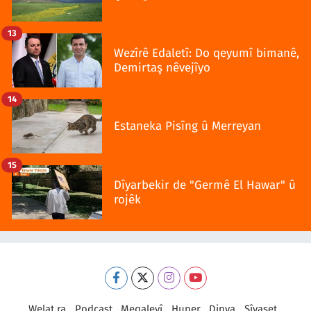
13
Wezîrê Edaletî: Do qeyumî bimanê,
Demirtaş nêvejîyo
14
Estaneka Pisîng û Merreyan
15
Dîyarbekir de "Germê El Hawar" û
rojêk
Welat ra
Podcast
Meqaleyî
Huner
Dinya
Sîyaset