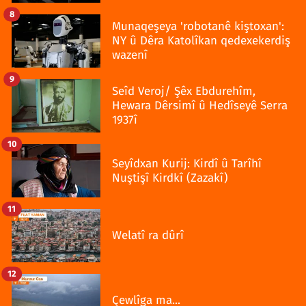
8
Munaqeşeya 'robotanê kiştoxan':
NY û Dêra Katolîkan qedexekerdiş
wazenî
9
Seîd Veroj/ Şêx Ebdurehîm,
Hewara Dêrsimî û Hedîseyê Serra
1937î
10
Seyîdxan Kurij: Kirdî û Tarîhî
Nuştişî Kirdkî (Zazakî)
11
Welatî ra dûrî
12
Çewlîga ma...