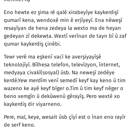
Eno hewte ez şima rê qalê xirabeyîye kaykerdişî
qumarî kena, wendoxê min ê erjîyeyî. Ena nêweşî
resayîyan de hena zedeya la wexto ma de heyan
gedeyan zî dekewta. Wextî verînan de tayn bî û zaf
qumar kaykerdiş çinêbi.
Tewr verê ma eşkenî vacî ke averşiyayîşê
teknolojîyî. Bîlhesa telefon, televîzyon, înternet,
medyaya civakî(sosyal) ûsb. Na neweşî zedêye
kerdê.Yew merdîm venî semedî keyf kay keno û tim
wazeno ke ayê keyf bîger o.Tim û tim keyf nêger o
beno xemgîn û dekûwenû gêrayîş. Pero wextê xo
kaykerdiş dir viyarneno.
Pere, mal, keye, wesait ûsb çîyî est o înan eno rayîr
de serf keno.