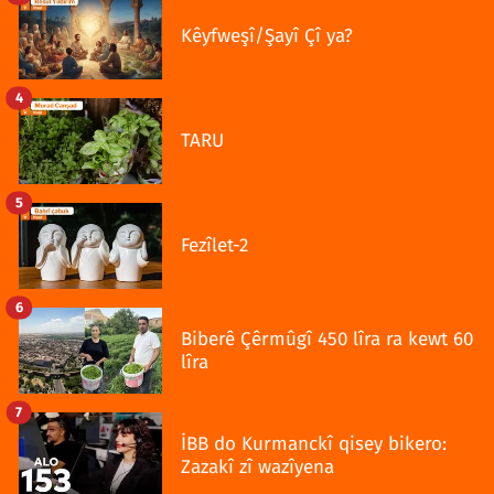
Kêyfweşî/Şayî Çî ya?
4
TARU
5
Fezîlet-2
6
Biberê Çêrmûgî 450 lîra ra kewt 60
lîra
7
İBB do Kurmanckî qisey bikero:
Zazakî zî wazîyena