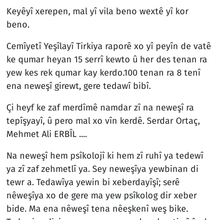
Keyêyî xerepen, mal yî vila beno wextê yî kor
beno.
Cemîyetî Yeşîlayî Tirkiya raporê xo yî peyîn de vatê
ke qumar heyan 15 serrî kewto û her des tenan ra
yew kes rek qumar kay kerdo.100 tenan ra 8 tenî
ena neweşî girewt, gere tedawî bibî.
Çi heyf ke zaf merdîmê namdar zî na neweşî ra
tepîşyayî, û pero mal xo vîn kerdê. Serdar Ortaç,
Mehmet Ali ERBÎL ....
Na neweşî hem psîkolojî ki hem zî ruhî ya tedewî
ya zî zaf zehmetlî ya. Sey neweşîya yewbinan di
tewr a. Tedawîya yewin bi xeberdayîşî; serê
nêweşîya xo de gere ma yew psîkolog dir xeber
bide. Ma ena nêweşî tena nêeşkenî weş bike.