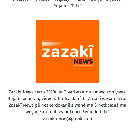
Rojane
Têkilî
Zazakî News serra 2023î de Dîyarbekir de ameyo ronîyayîş.
Rojane xeberan, vîdeo û Podcastanê bi Zazakî weşan keno.
Zazakî News pê heskerdoxanê ziwanê ma û hetkaranê ma
weşanê xo rê dewam keno. Semedê têkilî
zazakinewe@gmail.com