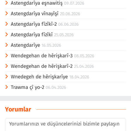
Astengdarîya eşnawitiş
09.07.2026
Astengdarîya vînayîşî
20.06.2026
Astengdarîya fîzîkî-2
06.06.2026
Astengdarîya fîzîkî
25.05.2026
Astengdarîye
16.05.2026
Wendegehan de hêrişkarî-3
08.05.2026
Wendegehan de hêrişkarî-2
25.04.2026
Wnedegeh de hêrişkarîye
18.04.2026
Trawma çî yo-2
06.04.2026
Yorumlar