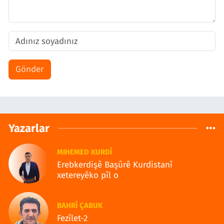
Gönder
Yazarlar
MIHEMED KURDÎ
Erebkerdişê Başûrê Kurdistanî
xetereyêko pîl o
BAHRÎ ÇABUK
Fezîlet-2