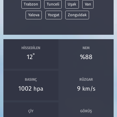
Trabzon
Tunceli
Uşak
Van
Yalova
Yozgat
Zonguldak
HISSEDILEN
NEM
°
12
%88
BASINÇ
RÜZGAR
1002
9
hpa
km/s
ÇIY
GÖRÜŞ