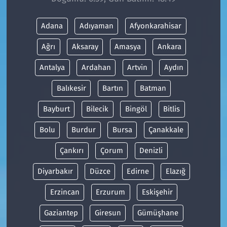
Adana
Adıyaman
Afyonkarahisar
Ağrı
Aksaray
Amasya
Ankara
Antalya
Ardahan
Artvin
Aydın
Balıkesir
Bartın
Batman
Bayburt
Bilecik
Bingöl
Bitlis
Bolu
Burdur
Bursa
Çanakkale
Çankırı
Çorum
Denizli
Diyarbakır
Düzce
Edirne
Elazığ
Erzincan
Erzurum
Eskişehir
Gaziantep
Giresun
Gümüşhane