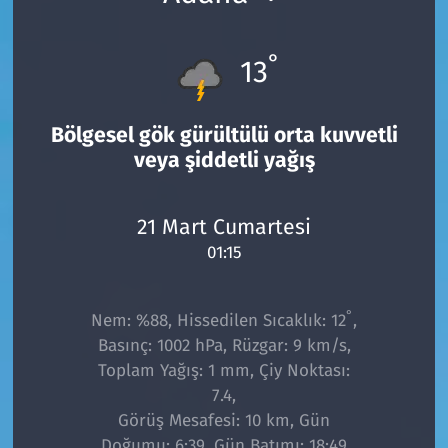
°
13
Bölgesel gök gürültülü orta kuvvetli
veya şiddetli yağış
21 Mart Cumartesi
01:15
°
Nem: %88, Hissedilen Sıcaklık: 12
,
Basınç: 1002 hPa, Rüzgar: 9 km/s,
Toplam Yağış: 1 mm, Çiy Noktası:
7.4,
Görüş Mesafesi: 10 km, Gün
Doğumu: 6:39, Gün Batımı: 18:49