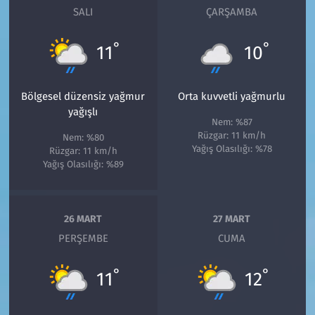
SALI
ÇARŞAMBA
°
°
11
10
Bölgesel düzensiz yağmur
Orta kuvvetli yağmurlu
yağışlı
Nem: %87
Rüzgar: 11 km/h
Nem: %80
Yağış Olasılığı: %78
Rüzgar: 11 km/h
Yağış Olasılığı: %89
26 MART
27 MART
PERŞEMBE
CUMA
°
°
11
12