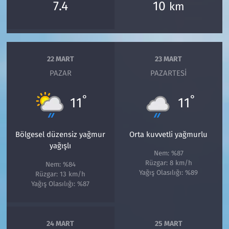
7.4
10
km
22 MART
23 MART
PAZAR
PAZARTESI
°
°
11
11
Bölgesel düzensiz yağmur
Orta kuvvetli yağmurlu
yağışlı
Nem: %87
Rüzgar: 8 km/h
Nem: %84
Yağış Olasılığı: %89
Rüzgar: 13 km/h
Yağış Olasılığı: %87
24 MART
25 MART