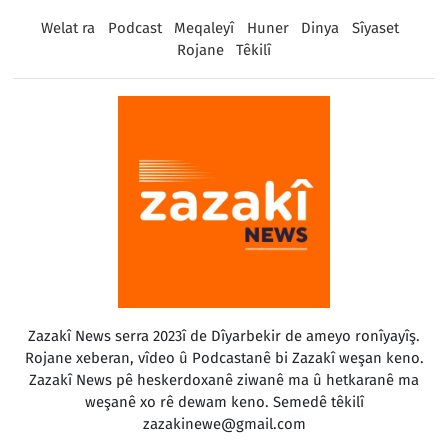
Welat ra
Podcast
Meqaleyî
Huner
Dinya
Sîyaset
Rojane
Têkilî
Zazakî News serra 2023î de Dîyarbekir de ameyo ronîyayîş.
Rojane xeberan, vîdeo û Podcastanê bi Zazakî weşan keno.
Zazakî News pê heskerdoxanê ziwanê ma û hetkaranê ma
weşanê xo rê dewam keno. Semedê têkilî
zazakinewe@gmail.com