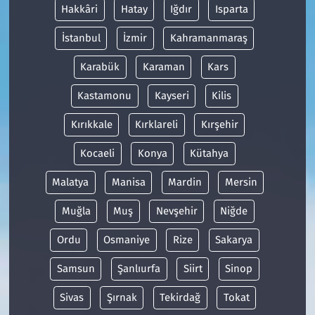
Hakkâri
Hatay
Iğdır
Isparta
İstanbul
İzmir
Kahramanmaraş
Karabük
Karaman
Kars
Kastamonu
Kayseri
Kilis
Kırıkkale
Kırklareli
Kırşehir
Kocaeli
Konya
Kütahya
Malatya
Manisa
Mardin
Mersin
Muğla
Muş
Nevşehir
Niğde
Ordu
Osmaniye
Rize
Sakarya
Samsun
Şanlıurfa
Siirt
Sinop
Sivas
Şırnak
Tekirdağ
Tokat