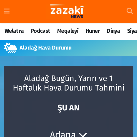
Welat ra
Nöbetçi Eczaneler
Welat ra
Podcast
Meqaleyî
Huner
Dinya
Sîya
Podcast
Hava Durumu
Aladağ Hava Durumu
Meqaleyî
Namaz Vakitleri
Huner
Trafik Durumu
Aladağ Bugün, Yarın ve 1
Dinya
Süper Lig Puan Durumu ve Fikstür
Haftalık Hava Durumu Tahmini
Sîyaset
Tüm Manşetler
ŞU AN
Rojane
Son Dakika Haberleri
Têkilî
Haber Arşivi
Adana