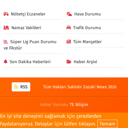
Nöbetçi Eczaneler
Hava Durumu
Namaz Vakitleri
Trafik Durumu
Süper Lig Puan Durumu
Tüm Manşetler
ve Fikstür
Son Dakika Haberleri
Haber Arşivi
RSS
Tüm Hakları Saklıdır Zazaki News 2026
Haber Yazılımı:
TE Bilişim
En iyi site deneyimi sağlamak için çerezlerden
faydalanıyoruz. Detaylar için lütfen tıklayın.
Temam