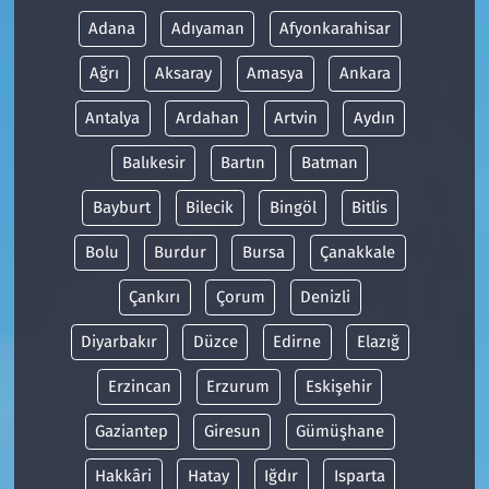
Adana
Adıyaman
Afyonkarahisar
Ağrı
Aksaray
Amasya
Ankara
Antalya
Ardahan
Artvin
Aydın
Balıkesir
Bartın
Batman
Bayburt
Bilecik
Bingöl
Bitlis
Bolu
Burdur
Bursa
Çanakkale
Çankırı
Çorum
Denizli
Diyarbakır
Düzce
Edirne
Elazığ
Erzincan
Erzurum
Eskişehir
Gaziantep
Giresun
Gümüşhane
Hakkâri
Hatay
Iğdır
Isparta