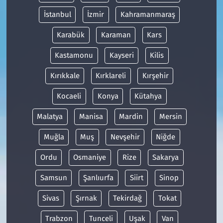
İstanbul
İzmir
Kahramanmaraş
Karabük
Karaman
Kars
Kastamonu
Kayseri
Kilis
Kırıkkale
Kırklareli
Kırşehir
Kocaeli
Konya
Kütahya
Malatya
Manisa
Mardin
Mersin
Muğla
Muş
Nevşehir
Niğde
Ordu
Osmaniye
Rize
Sakarya
Samsun
Şanlıurfa
Siirt
Sinop
Sivas
Şırnak
Tekirdağ
Tokat
Trabzon
Tunceli
Uşak
Van