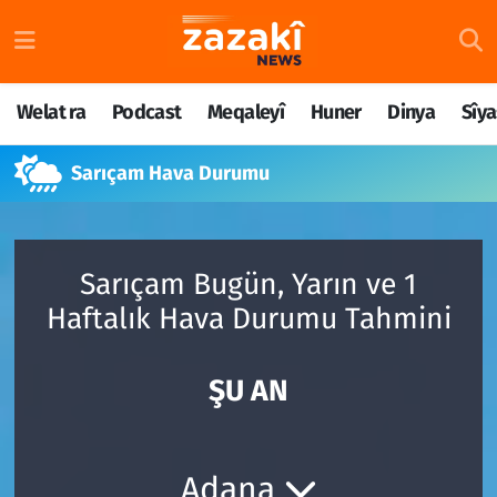
Welat ra
Nöbetçi Eczaneler
Welat ra
Podcast
Meqaleyî
Huner
Dinya
Sîya
Podcast
Hava Durumu
Sarıçam Hava Durumu
Meqaleyî
Namaz Vakitleri
Huner
Trafik Durumu
Sarıçam Bugün, Yarın ve 1
Dinya
Süper Lig Puan Durumu ve Fikstür
Haftalık Hava Durumu Tahmini
Sîyaset
Tüm Manşetler
ŞU AN
Rojane
Son Dakika Haberleri
Têkilî
Haber Arşivi
Adana