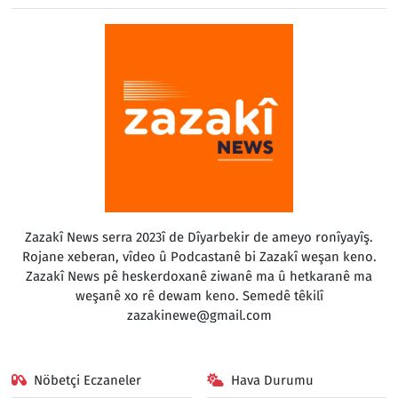
Zazakî News serra 2023î de Dîyarbekir de ameyo ronîyayîş.
Rojane xeberan, vîdeo û Podcastanê bi Zazakî weşan keno.
Zazakî News pê heskerdoxanê ziwanê ma û hetkaranê ma
weşanê xo rê dewam keno. Semedê têkilî
zazakinewe@gmail.com
Nöbetçi Eczaneler
Hava Durumu