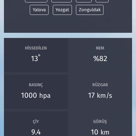
Yalova
Yozgat
Zonguldak
HISSEDILEN
NEM
°
13
%82
BASINÇ
RÜZGAR
1000
17
hpa
km/s
ÇIY
GÖRÜŞ
9.4
10
km