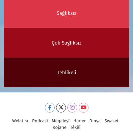
Sağlıksız
Çok Sağlıksız
Tehlikeli
Welat ra
Podcast
Meqaleyî
Huner
Dinya
Sîyaset
Rojane
Têkilî