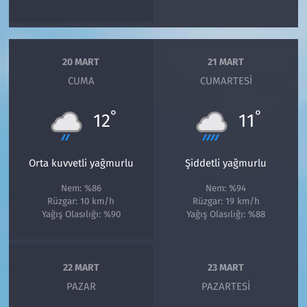
20 MART
21 MART
CUMA
CUMARTESI
°
°
12
11
Orta kuvvetli yağmurlu
Şiddetli yağmurlu
Nem: %86
Nem: %94
Rüzgar: 10 km/h
Rüzgar: 19 km/h
Yağış Olasılığı: %90
Yağış Olasılığı: %88
22 MART
23 MART
PAZAR
PAZARTESI