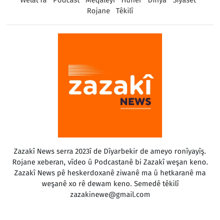
Rojane
Têkilî
Zazakî News serra 2023î de Dîyarbekir de ameyo ronîyayîş.
Rojane xeberan, vîdeo û Podcastanê bi Zazakî weşan keno.
Zazakî News pê heskerdoxanê ziwanê ma û hetkaranê ma
weşanê xo rê dewam keno. Semedê têkilî
zazakinewe@gmail.com