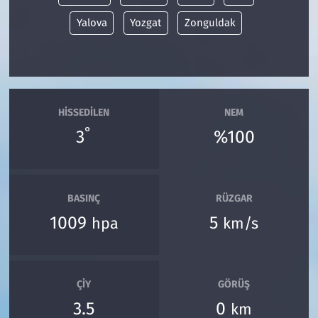
Yalova
Yozgat
Zonguldak
HISSEDILEN
NEM
°
3
%100
BASINÇ
RÜZGAR
1009
5
hpa
km/s
ÇIY
GÖRÜŞ
3.5
0
km