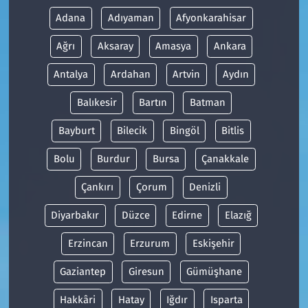
Adana
Adıyaman
Afyonkarahisar
Ağrı
Aksaray
Amasya
Ankara
Antalya
Ardahan
Artvin
Aydın
Balıkesir
Bartın
Batman
Bayburt
Bilecik
Bingöl
Bitlis
Bolu
Burdur
Bursa
Çanakkale
Çankırı
Çorum
Denizli
Diyarbakır
Düzce
Edirne
Elazığ
Erzincan
Erzurum
Eskişehir
Gaziantep
Giresun
Gümüşhane
Hakkâri
Hatay
Iğdır
Isparta