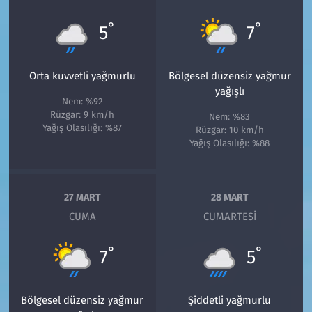
°
°
5
7
Orta kuvvetli yağmurlu
Bölgesel düzensiz yağmur
yağışlı
Nem: %92
Rüzgar: 9 km/h
Nem: %83
Yağış Olasılığı: %87
Rüzgar: 10 km/h
Yağış Olasılığı: %88
27 MART
28 MART
CUMA
CUMARTESI
°
°
7
5
Bölgesel düzensiz yağmur
Şiddetli yağmurlu