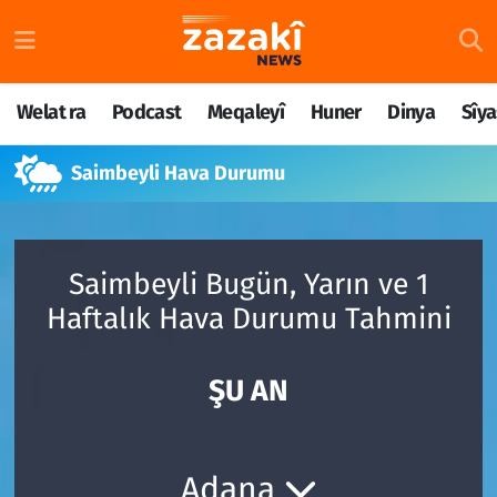
Welat ra
Nöbetçi Eczaneler
Welat ra
Podcast
Meqaleyî
Huner
Dinya
Sîya
Podcast
Hava Durumu
Saimbeyli Hava Durumu
Meqaleyî
Namaz Vakitleri
Huner
Trafik Durumu
Saimbeyli Bugün, Yarın ve 1
Dinya
Süper Lig Puan Durumu ve Fikstür
Haftalık Hava Durumu Tahmini
Sîyaset
Tüm Manşetler
ŞU AN
Rojane
Son Dakika Haberleri
Têkilî
Haber Arşivi
Adana