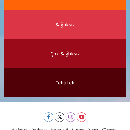
Sağlıksız
Çok Sağlıksız
Tehlikeli
Welat ra
Podcast
Meqaleyî
Huner
Dinya
Sîyaset