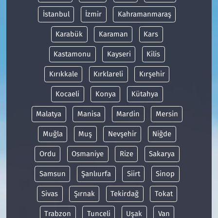
İstanbul
İzmir
Kahramanmaraş
Karabük
Karaman
Kars
Kastamonu
Kayseri
Kilis
Kırıkkale
Kırklareli
Kırşehir
Kocaeli
Konya
Kütahya
Malatya
Manisa
Mardin
Mersin
Muğla
Muş
Nevşehir
Niğde
Ordu
Osmaniye
Rize
Sakarya
Samsun
Şanlıurfa
Siirt
Sinop
Sivas
Şırnak
Tekirdağ
Tokat
Trabzon
Tunceli
Uşak
Van