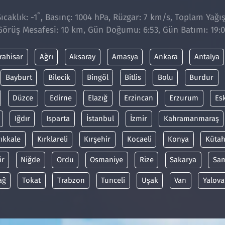
°
caklık: -1
, Basınç: 1004 hPa, Rüzgar: 7 km/s, Toplam Yağış
Görüş Mesafesi: 10 km, Gün Doğumu: 6:53, Gün Batımı: 19:0
rahisar
Ağrı
Aksaray
Amasya
Ankara
Antalya
Bayburt
Bilecik
Bingöl
Bitlis
Bolu
Burdur
Düzce
Edirne
Elazığ
Erzincan
Erzurum
Es
Iğdır
Isparta
İstanbul
İzmir
Kahramanmaraş
rıkkale
Kırklareli
Kırşehir
Kocaeli
Konya
Kütah
ir
Niğde
Ordu
Osmaniye
Rize
Sakarya
Sa
ağ
Tokat
Trabzon
Tunceli
Uşak
Van
Yalova