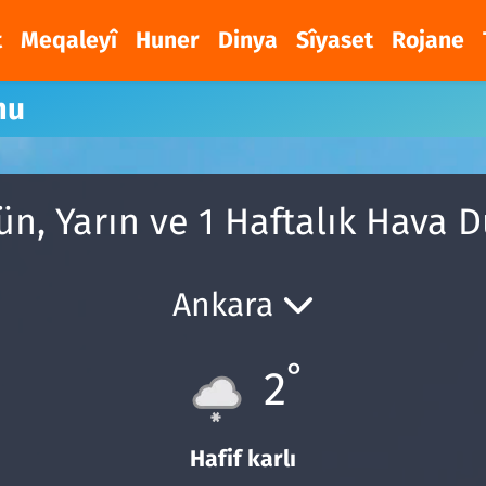
t
Meqaleyî
Huner
Dinya
Sîyaset
Rojane
mu
n, Yarın ve 1 Haftalık Hava
Ankara
°
2
Hafif karlı