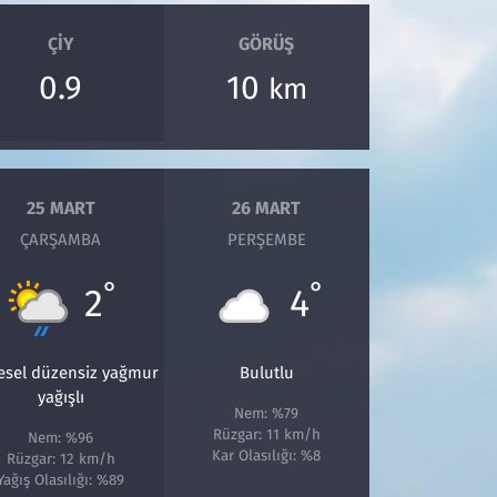
ÇIY
GÖRÜŞ
0.9
10
km
25 MART
26 MART
ÇARŞAMBA
PERŞEMBE
°
°
2
4
esel düzensiz yağmur
Bulutlu
yağışlı
Nem: %79
Rüzgar: 11 km/h
Nem: %96
Kar Olasılığı: %8
Rüzgar: 12 km/h
Yağış Olasılığı: %89