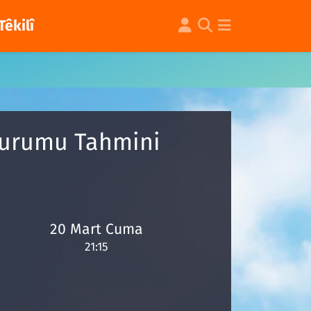
Têkilî
 Durumu Tahmini
20 Mart Cuma
21:15