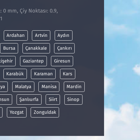
: 0 mm, Çiy Noktası: 0.9,
1
Ardahan
Artvin
Aydın
Bursa
Çanakkale
Çankırı
kişehir
Gaziantep
Giresun
Karabük
Karaman
Kars
ya
Malatya
Manisa
Mardin
msun
Şanlıurfa
Siirt
Sinop
Yozgat
Zonguldak