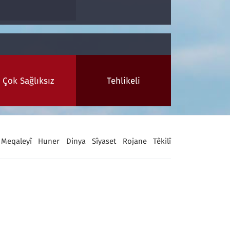
Çok Sağlıksız
Tehlikeli
Meqaleyî
Huner
Dinya
Sîyaset
Rojane
Têkilî