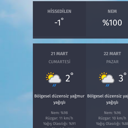
HISSEDILEN
NEM
°
-1
%100
21 MART
22 MART
CUMARTESI
PAZAR
°
°
2
3
Bölgesel düzensiz yağmur
Bölgesel düzensiz y
yağışlı
yağışlı
Nem: %98
Nem: %96
Rüzgar: 11 km/h
Rüzgar: 10 km/h
Yağış Olasılığı: %91
Yağış Olasılığı: %8