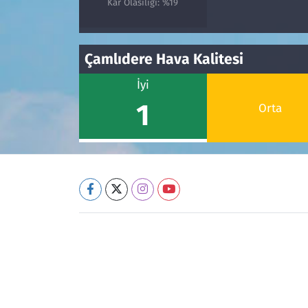
Kar Olasılığı: %19
Çamlıdere Hava Kalitesi
İyi
1
Orta