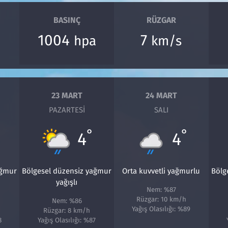
BASINÇ
RÜZGAR
1004
7
hpa
km/s
23 MART
24 MART
PAZARTESI
SALI
°
°
4
4
ağmur
Bölgesel düzensiz yağmur
Orta kuvvetli yağmurlu
Bölg
yağışlı
Nem: %87
Rüzgar: 10 km/h
Nem: %86
Yağış Olasılığı: %89
Rüzgar: 8 km/h
8
Yağış Olasılığı: %87