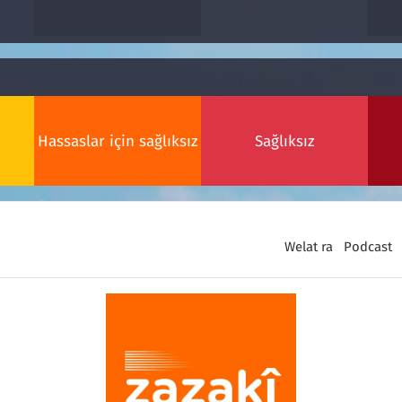
Hassaslar için sağlıksız
Sağlıksız
Welat ra
Podcast