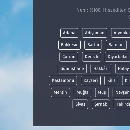
Nem: %100, Hissedilen Sı
Adana
Adıyaman
Afyonka
Balıkesir
Bartın
Batman
Çorum
Denizli
Diyarbakır
Gümüşhane
Hakkâri
Hatay
Kastamonu
Kayseri
Kilis
Kı
Mersin
Muğla
Muş
Nevşeh
Sivas
Şırnak
Tekird