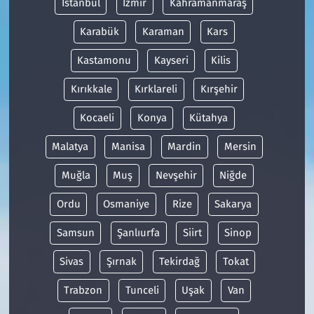
İstanbul
İzmir
Kahramanmaraş
Karabük
Karaman
Kars
Kastamonu
Kayseri
Kilis
Kırıkkale
Kırklareli
Kırşehir
Kocaeli
Konya
Kütahya
Malatya
Manisa
Mardin
Mersin
Muğla
Muş
Nevşehir
Niğde
Ordu
Osmaniye
Rize
Sakarya
Samsun
Şanlıurfa
Siirt
Sinop
Sivas
Şırnak
Tekirdağ
Tokat
Trabzon
Tunceli
Uşak
Van