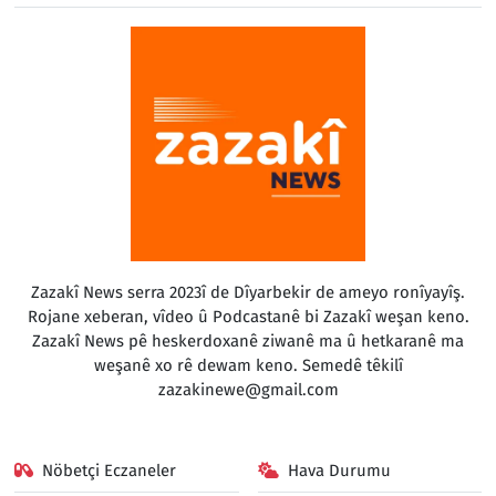
Zazakî News serra 2023î de Dîyarbekir de ameyo ronîyayîş.
Rojane xeberan, vîdeo û Podcastanê bi Zazakî weşan keno.
Zazakî News pê heskerdoxanê ziwanê ma û hetkaranê ma
weşanê xo rê dewam keno. Semedê têkilî
zazakinewe@gmail.com
Nöbetçi Eczaneler
Hava Durumu