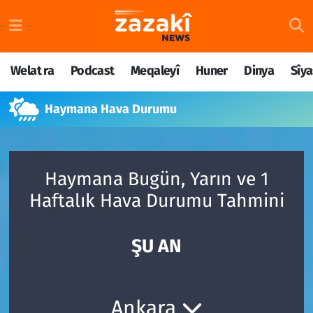
Welat ra
Nöbetçi Eczaneler
Welat ra
Podcast
Meqaleyî
Huner
Dinya
Sîya
Podcast
Hava Durumu
Haymana Hava Durumu
Meqaleyî
Namaz Vakitleri
Huner
Trafik Durumu
Haymana Bugün, Yarın ve 1
Dinya
Süper Lig Puan Durumu ve Fikstür
Haftalık Hava Durumu Tahmini
Sîyaset
Tüm Manşetler
ŞU AN
Rojane
Son Dakika Haberleri
Têkilî
Haber Arşivi
Ankara