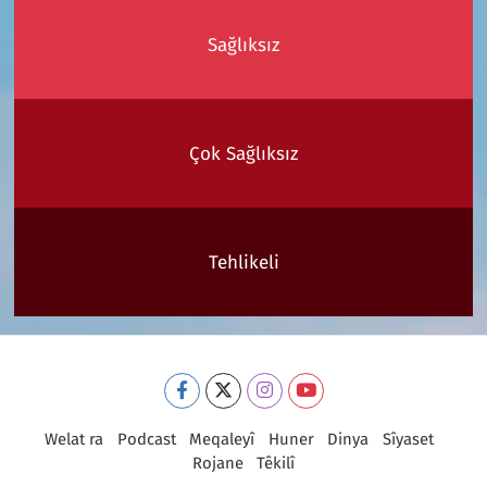
Sağlıksız
Çok Sağlıksız
Tehlikeli
Welat ra
Podcast
Meqaleyî
Huner
Dinya
Sîyaset
Rojane
Têkilî