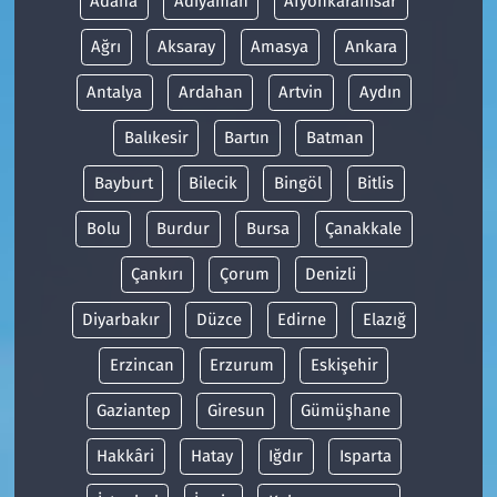
Adana
Adıyaman
Afyonkarahisar
Ağrı
Aksaray
Amasya
Ankara
Antalya
Ardahan
Artvin
Aydın
Balıkesir
Bartın
Batman
Bayburt
Bilecik
Bingöl
Bitlis
Bolu
Burdur
Bursa
Çanakkale
Çankırı
Çorum
Denizli
Diyarbakır
Düzce
Edirne
Elazığ
Erzincan
Erzurum
Eskişehir
Gaziantep
Giresun
Gümüşhane
Hakkâri
Hatay
Iğdır
Isparta