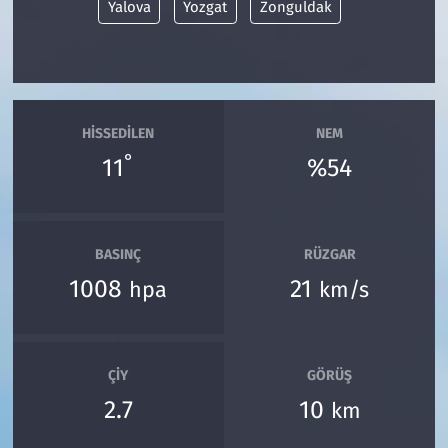
Yalova
Yozgat
Zonguldak
HISSEDILEN
NEM
°
11
%54
BASINÇ
RÜZGAR
1008
21
hpa
km/s
ÇIY
GÖRÜŞ
2.7
10
km