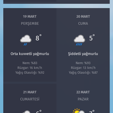
19 MART
20 MART
PERŞEMBE
CUMA
°
°
8
5
Orta kuvvetli yağmurlu
Şiddetli yağmurlu
Nem: %83
Nem: %93
Rüzgar: 16 km/h
Rüzgar: 13 km/h
Yağış Olasılığı: %92
Yağış Olasılığı: %87
21 MART
22 MART
CUMARTESI
PAZAR
°
°