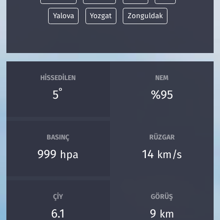
Yalova
Yozgat
Zonguldak
HISSEDILEN
NEM
°
5
%95
BASINÇ
RÜZGAR
999
14
hpa
km/s
ÇIY
GÖRÜŞ
6.1
9
km