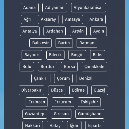
Adana
Adıyaman
Afyonkarahisar
Ağrı
Aksaray
Amasya
Ankara
Antalya
Ardahan
Artvin
Aydın
Balıkesir
Bartın
Batman
Bayburt
Bilecik
Bingöl
Bitlis
Bolu
Burdur
Bursa
Çanakkale
Çankırı
Çorum
Denizli
Diyarbakır
Düzce
Edirne
Elazığ
Erzincan
Erzurum
Eskişehir
Gaziantep
Giresun
Gümüşhane
Hakkâri
Hatay
Iğdır
Isparta