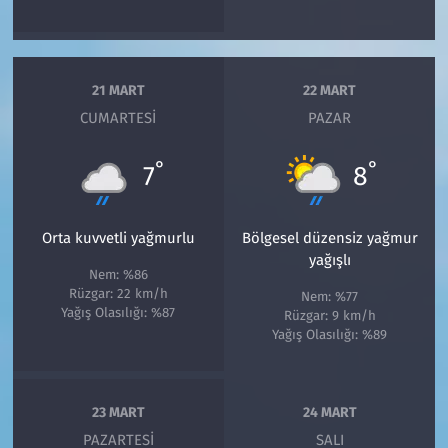
21 MART
22 MART
CUMARTESI
PAZAR
°
°
7
8
Orta kuvvetli yağmurlu
Bölgesel düzensiz yağmur
yağışlı
Nem: %86
Rüzgar: 22 km/h
Nem: %77
Yağış Olasılığı: %87
Rüzgar: 9 km/h
Yağış Olasılığı: %89
23 MART
24 MART
PAZARTESI
SALI