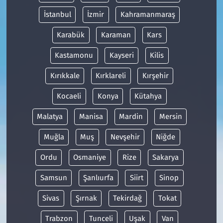
İstanbul
İzmir
Kahramanmaraş
Karabük
Karaman
Kars
Kastamonu
Kayseri
Kilis
Kırıkkale
Kırklareli
Kırşehir
Kocaeli
Konya
Kütahya
Malatya
Manisa
Mardin
Mersin
Muğla
Muş
Nevşehir
Niğde
Ordu
Osmaniye
Rize
Sakarya
Samsun
Şanlıurfa
Siirt
Sinop
Sivas
Şırnak
Tekirdağ
Tokat
Trabzon
Tunceli
Uşak
Van