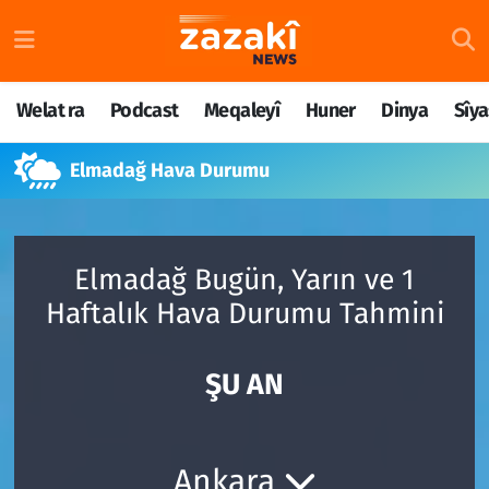
Welat ra
Nöbetçi Eczaneler
Welat ra
Podcast
Meqaleyî
Huner
Dinya
Sîya
Podcast
Hava Durumu
Elmadağ Hava Durumu
Meqaleyî
Namaz Vakitleri
Huner
Trafik Durumu
Elmadağ Bugün, Yarın ve 1
Dinya
Süper Lig Puan Durumu ve Fikstür
Haftalık Hava Durumu Tahmini
Sîyaset
Tüm Manşetler
ŞU AN
Rojane
Son Dakika Haberleri
Têkilî
Haber Arşivi
Ankara