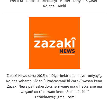
Welat ra
Podcast
Meqaleyî
Huner
Dinya
Sîyaset
Rojane
Têkilî
Zazakî News serra 2023î de Dîyarbekir de ameyo ronîyayîş.
Rojane xeberan, vîdeo û Podcastanê bi Zazakî weşan keno.
Zazakî News pê heskerdoxanê ziwanê ma û hetkaranê ma
weşanê xo rê dewam keno. Semedê têkilî
zazakinewe@gmail.com