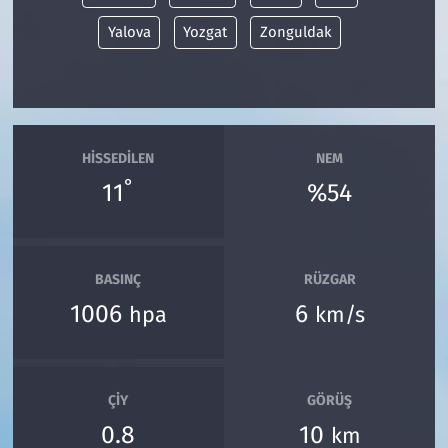
Yalova
Yozgat
Zonguldak
HISSEDILEN
NEM
°
11
%54
BASINÇ
RÜZGAR
1006
6
hpa
km/s
ÇIY
GÖRÜŞ
0.8
10
km