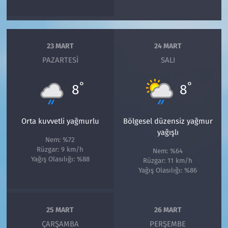
23 MART
24 MART
PAZARTESI
SALI
°
°
8
8
Orta kuvvetli yağmurlu
Bölgesel düzensiz yağmur
yağışlı
Nem: %72
Rüzgar: 9 km/h
Nem: %64
Yağış Olasılığı: %88
Rüzgar: 11 km/h
Yağış Olasılığı: %86
25 MART
26 MART
ÇARŞAMBA
PERŞEMBE