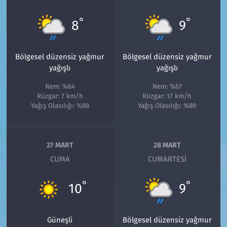
°
°
8
9
Bölgesel düzensiz yağmur
Bölgesel düzensiz yağmur
yağışlı
yağışlı
Nem: %64
Nem: %67
Rüzgar: 7 km/h
Rüzgar: 17 km/h
Yağış Olasılığı: %88
Yağış Olasılığı: %89
27 MART
28 MART
CUMA
CUMARTESI
°
°
10
9
Güneşli
Bölgesel düzensiz yağmur