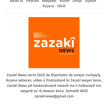
Welat ra
Podcast
Meqaleyî
Huner
Dinya
Sîyaset
Rojane
Têkilî
Zazakî News serra 2023î de Dîyarbekir de ameyo ronîyayîş.
Rojane xeberan, vîdeo û Podcastanê bi Zazakî weşan keno.
Zazakî News pê heskerdoxanê ziwanê ma û hetkaranê ma
weşanê xo rê dewam keno. Semedê têkilî
zazakinewe@gmail.com