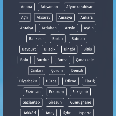
Adana
Adıyaman
Afyonkarahisar
Ağrı
Aksaray
Amasya
Ankara
Antalya
Ardahan
Artvin
Aydın
Balıkesir
Bartın
Batman
Bayburt
Bilecik
Bingöl
Bitlis
Bolu
Burdur
Bursa
Çanakkale
Çankırı
Çorum
Denizli
Diyarbakır
Düzce
Edirne
Elazığ
Erzincan
Erzurum
Eskişehir
Gaziantep
Giresun
Gümüşhane
Hakkâri
Hatay
Iğdır
Isparta