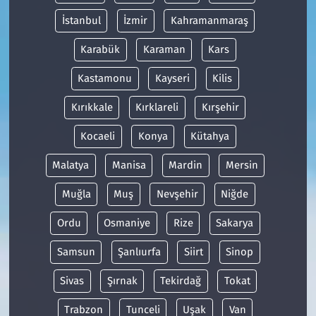
İstanbul
İzmir
Kahramanmaraş
Karabük
Karaman
Kars
Kastamonu
Kayseri
Kilis
Kırıkkale
Kırklareli
Kırşehir
Kocaeli
Konya
Kütahya
Malatya
Manisa
Mardin
Mersin
Muğla
Muş
Nevşehir
Niğde
Ordu
Osmaniye
Rize
Sakarya
Samsun
Şanlıurfa
Siirt
Sinop
Sivas
Şırnak
Tekirdağ
Tokat
Trabzon
Tunceli
Uşak
Van