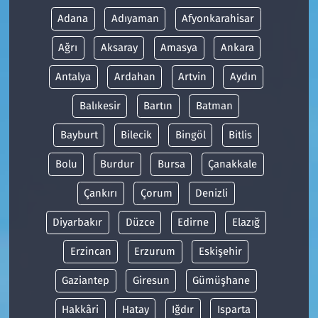
Adana
Adıyaman
Afyonkarahisar
Ağrı
Aksaray
Amasya
Ankara
Antalya
Ardahan
Artvin
Aydın
Balıkesir
Bartın
Batman
Bayburt
Bilecik
Bingöl
Bitlis
Bolu
Burdur
Bursa
Çanakkale
Çankırı
Çorum
Denizli
Diyarbakır
Düzce
Edirne
Elazığ
Erzincan
Erzurum
Eskişehir
Gaziantep
Giresun
Gümüşhane
Hakkâri
Hatay
Iğdır
Isparta