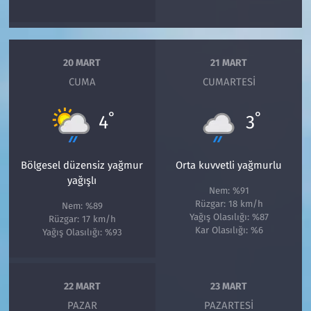
20 MART
21 MART
CUMA
CUMARTESI
°
°
4
3
Bölgesel düzensiz yağmur
Orta kuvvetli yağmurlu
yağışlı
Nem: %91
Rüzgar: 18 km/h
Nem: %89
Yağış Olasılığı: %87
Rüzgar: 17 km/h
Kar Olasılığı: %6
Yağış Olasılığı: %93
22 MART
23 MART
PAZAR
PAZARTESI