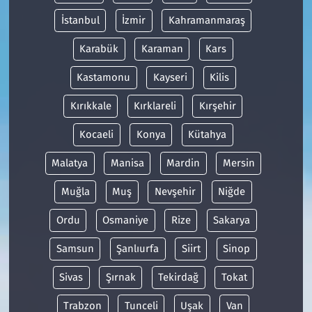
İstanbul
İzmir
Kahramanmaraş
Karabük
Karaman
Kars
Kastamonu
Kayseri
Kilis
Kırıkkale
Kırklareli
Kırşehir
Kocaeli
Konya
Kütahya
Malatya
Manisa
Mardin
Mersin
Muğla
Muş
Nevşehir
Niğde
Ordu
Osmaniye
Rize
Sakarya
Samsun
Şanlıurfa
Siirt
Sinop
Sivas
Şırnak
Tekirdağ
Tokat
Trabzon
Tunceli
Uşak
Van