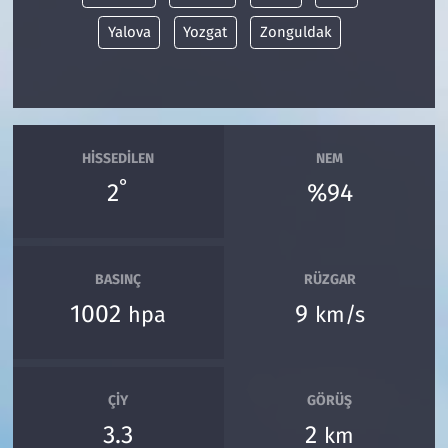
Yalova
Yozgat
Zonguldak
HISSEDILEN
NEM
°
2
%94
BASINÇ
RÜZGAR
1002
9
hpa
km/s
ÇIY
GÖRÜŞ
3.3
2
km