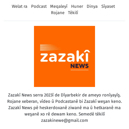
Welat ra
Podcast
Meqaleyî
Huner
Dinya
Sîyaset
Rojane
Têkilî
Zazakî News serra 2023î de Dîyarbekir de ameyo ronîyayîş.
Rojane xeberan, vîdeo û Podcastanê bi Zazakî weşan keno.
Zazakî News pê heskerdoxanê ziwanê ma û hetkaranê ma
weşanê xo rê dewam keno. Semedê têkilî
zazakinewe@gmail.com