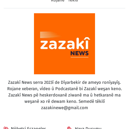
Zazakî News serra 2023î de Dîyarbekir de ameyo ronîyayîş.
Rojane xeberan, vîdeo û Podcastanê bi Zazakî weşan keno.
Zazakî News pê heskerdoxanê ziwanê ma û hetkaranê ma
weşanê xo rê dewam keno. Semedê têkilî
zazakinewe@gmail.com
Nöbetçi Eczaneler
Hava Durumu