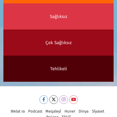
Sağlıksız
Çok Sağlıksız
Tehlikeli
Welat ra
Podcast
Meqaleyî
Huner
Dinya
Sîyaset
Rojane
Têkilî