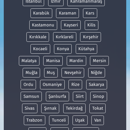
İstanbul
İzmir
Kahramanmaraş
Karabük
Karaman
Kars
Kastamonu
Kayseri
Kilis
Kırıkkale
Kırklareli
Kırşehir
Kocaeli
Konya
Kütahya
Malatya
Manisa
Mardin
Mersin
Muğla
Muş
Nevşehir
Niğde
Ordu
Osmaniye
Rize
Sakarya
Samsun
Şanlıurfa
Siirt
Sinop
Sivas
Şırnak
Tekirdağ
Tokat
Trabzon
Tunceli
Uşak
Van