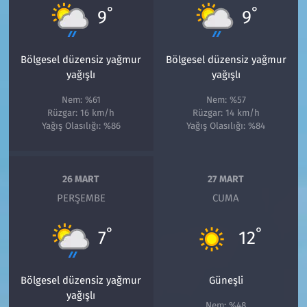
°
°
9
9
Bölgesel düzensiz yağmur
Bölgesel düzensiz yağmur
yağışlı
yağışlı
Nem: %61
Nem: %57
Rüzgar: 16 km/h
Rüzgar: 14 km/h
Yağış Olasılığı: %86
Yağış Olasılığı: %84
26 MART
27 MART
PERŞEMBE
CUMA
°
°
7
12
Bölgesel düzensiz yağmur
Güneşli
yağışlı
Nem: %48