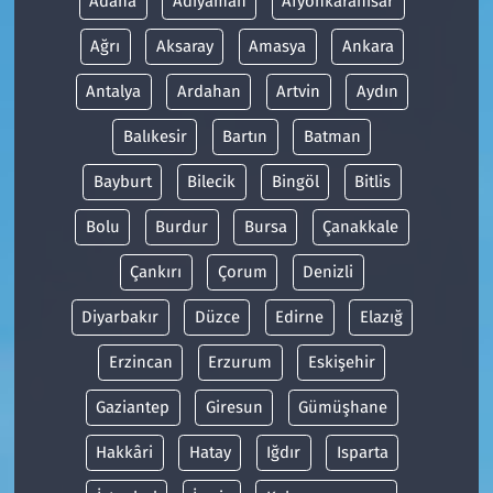
Adana
Adıyaman
Afyonkarahisar
Ağrı
Aksaray
Amasya
Ankara
Antalya
Ardahan
Artvin
Aydın
Balıkesir
Bartın
Batman
Bayburt
Bilecik
Bingöl
Bitlis
Bolu
Burdur
Bursa
Çanakkale
Çankırı
Çorum
Denizli
Diyarbakır
Düzce
Edirne
Elazığ
Erzincan
Erzurum
Eskişehir
Gaziantep
Giresun
Gümüşhane
Hakkâri
Hatay
Iğdır
Isparta