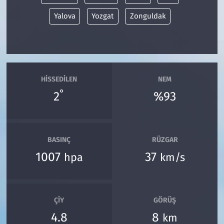
Yalova
Yozgat
Zonguldak
HISSEDILEN
NEM
°
2
%93
BASINÇ
RÜZGAR
1007
37
hpa
km/s
ÇIY
GÖRÜŞ
4.8
8
km