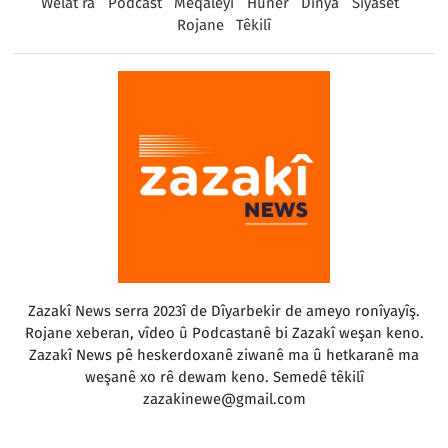
Welat ra
Podcast
Meqaleyî
Huner
Dinya
Sîyaset
Rojane
Têkilî
Zazakî News serra 2023î de Dîyarbekir de ameyo ronîyayîş.
Rojane xeberan, vîdeo û Podcastanê bi Zazakî weşan keno.
Zazakî News pê heskerdoxanê ziwanê ma û hetkaranê ma
weşanê xo rê dewam keno. Semedê têkilî
zazakinewe@gmail.com