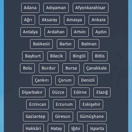
Adana
Adıyaman
Afyonkarahisar
Ağrı
Aksaray
Amasya
Ankara
Antalya
Ardahan
Artvin
Aydın
Balıkesir
Bartın
Batman
Bayburt
Bilecik
Bingöl
Bitlis
Bolu
Burdur
Bursa
Çanakkale
Çankırı
Çorum
Denizli
Diyarbakır
Düzce
Edirne
Elazığ
Erzincan
Erzurum
Eskişehir
Gaziantep
Giresun
Gümüşhane
Hakkâri
Hatay
Iğdır
Isparta