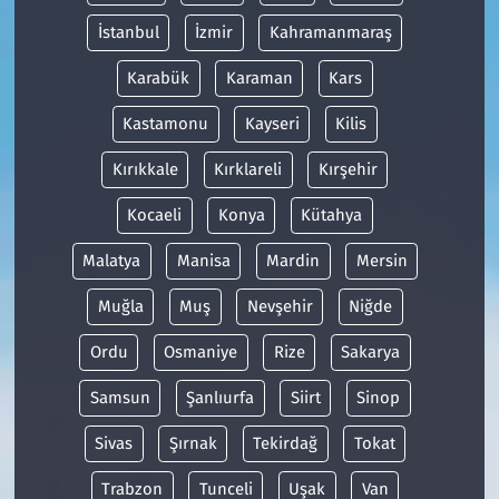
İstanbul
İzmir
Kahramanmaraş
Karabük
Karaman
Kars
Kastamonu
Kayseri
Kilis
Kırıkkale
Kırklareli
Kırşehir
Kocaeli
Konya
Kütahya
Malatya
Manisa
Mardin
Mersin
Muğla
Muş
Nevşehir
Niğde
Ordu
Osmaniye
Rize
Sakarya
Samsun
Şanlıurfa
Siirt
Sinop
Sivas
Şırnak
Tekirdağ
Tokat
Trabzon
Tunceli
Uşak
Van