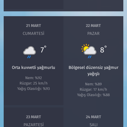
21 MART
22 MART
CUMARTESI
PAZAR
°
°
7
8
Orta kuvvetli yağmurlu
Bölgesel düzensiz yağmur
yağışlı
Nem: %92
Rüzgar: 25 km/h
Nem: %89
Yağış Olasılığı: %93
Rüzgar: 17 km/h
Yağış Olasılığı: %88
23 MART
24 MART
PAZARTESI
SALI