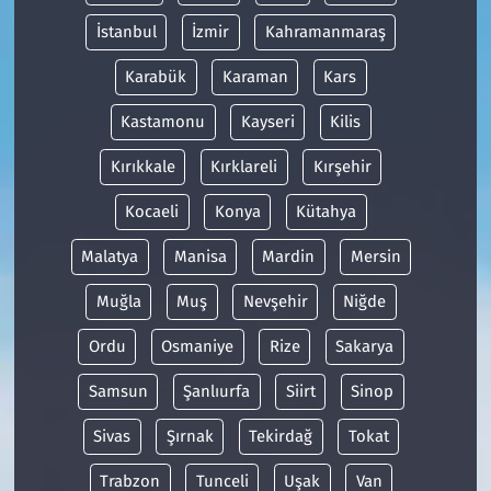
İstanbul
İzmir
Kahramanmaraş
Karabük
Karaman
Kars
Kastamonu
Kayseri
Kilis
Kırıkkale
Kırklareli
Kırşehir
Kocaeli
Konya
Kütahya
Malatya
Manisa
Mardin
Mersin
Muğla
Muş
Nevşehir
Niğde
Ordu
Osmaniye
Rize
Sakarya
Samsun
Şanlıurfa
Siirt
Sinop
Sivas
Şırnak
Tekirdağ
Tokat
Trabzon
Tunceli
Uşak
Van