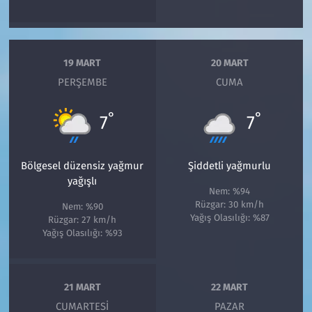
19 MART
20 MART
PERŞEMBE
CUMA
°
°
7
7
Bölgesel düzensiz yağmur
Şiddetli yağmurlu
yağışlı
Nem: %94
Rüzgar: 30 km/h
Nem: %90
Yağış Olasılığı: %87
Rüzgar: 27 km/h
Yağış Olasılığı: %93
21 MART
22 MART
CUMARTESI
PAZAR