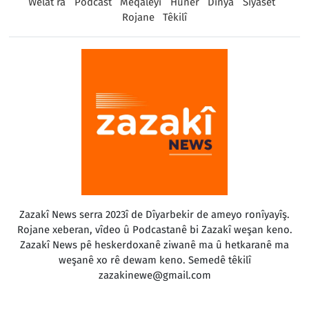
Welat ra
Podcast
Meqaleyî
Huner
Dinya
Sîyaset
Rojane
Têkilî
Zazakî News serra 2023î de Dîyarbekir de ameyo ronîyayîş.
Rojane xeberan, vîdeo û Podcastanê bi Zazakî weşan keno.
Zazakî News pê heskerdoxanê ziwanê ma û hetkaranê ma
weşanê xo rê dewam keno. Semedê têkilî
zazakinewe@gmail.com