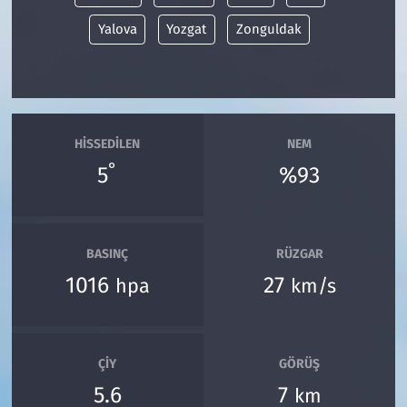
Yalova
Yozgat
Zonguldak
HISSEDILEN
NEM
°
5
%93
BASINÇ
RÜZGAR
1016
27
hpa
km/s
ÇIY
GÖRÜŞ
5.6
7
km