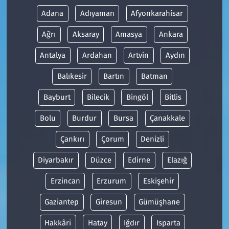
Adana
Adıyaman
Afyonkarahisar
Ağrı
Aksaray
Amasya
Ankara
Antalya
Ardahan
Artvin
Aydın
Balıkesir
Bartın
Batman
Bayburt
Bilecik
Bingöl
Bitlis
Bolu
Burdur
Bursa
Çanakkale
Çankırı
Çorum
Denizli
Diyarbakır
Düzce
Edirne
Elazığ
Erzincan
Erzurum
Eskişehir
Gaziantep
Giresun
Gümüşhane
Hakkâri
Hatay
Iğdır
Isparta