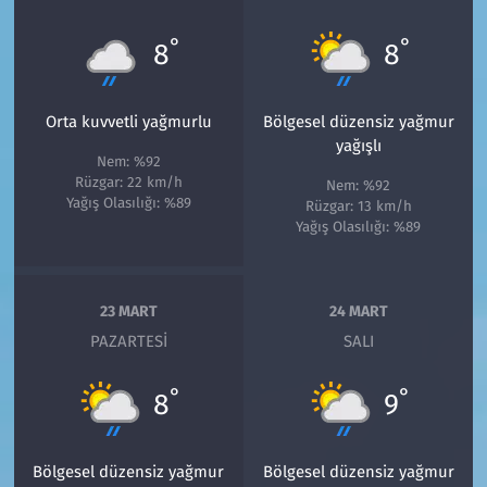
°
°
8
8
Orta kuvvetli yağmurlu
Bölgesel düzensiz yağmur
yağışlı
Nem: %92
Rüzgar: 22 km/h
Nem: %92
Yağış Olasılığı: %89
Rüzgar: 13 km/h
Yağış Olasılığı: %89
23 MART
24 MART
PAZARTESI
SALI
°
°
8
9
Bölgesel düzensiz yağmur
Bölgesel düzensiz yağmur