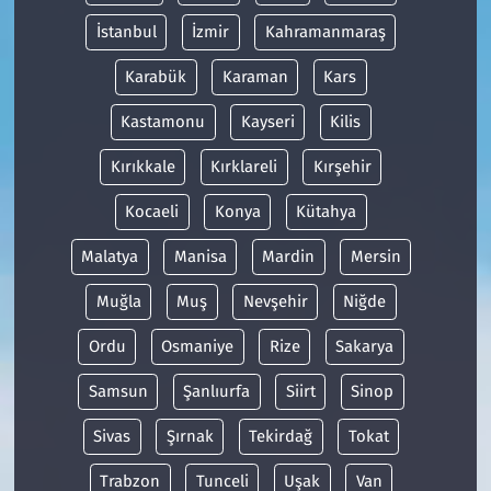
İstanbul
İzmir
Kahramanmaraş
Karabük
Karaman
Kars
Kastamonu
Kayseri
Kilis
Kırıkkale
Kırklareli
Kırşehir
Kocaeli
Konya
Kütahya
Malatya
Manisa
Mardin
Mersin
Muğla
Muş
Nevşehir
Niğde
Ordu
Osmaniye
Rize
Sakarya
Samsun
Şanlıurfa
Siirt
Sinop
Sivas
Şırnak
Tekirdağ
Tokat
Trabzon
Tunceli
Uşak
Van