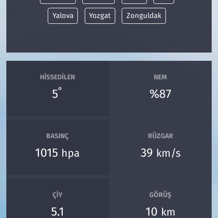
Yalova
Yozgat
Zonguldak
HISSEDILEN
NEM
°
5
%87
BASINÇ
RÜZGAR
1015
39
hpa
km/s
ÇIY
GÖRÜŞ
5.1
10
km