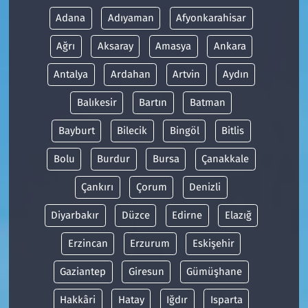
Adana
Adıyaman
Afyonkarahisar
Ağrı
Aksaray
Amasya
Ankara
Antalya
Ardahan
Artvin
Aydın
Balıkesir
Bartın
Batman
Bayburt
Bilecik
Bingöl
Bitlis
Bolu
Burdur
Bursa
Çanakkale
Çankırı
Çorum
Denizli
Diyarbakır
Düzce
Edirne
Elazığ
Erzincan
Erzurum
Eskişehir
Gaziantep
Giresun
Gümüşhane
Hakkâri
Hatay
Iğdır
Isparta