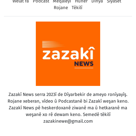
Welat ra
Podcast
Meqaleyî
Huner
Dinya
Sîyaset
Rojane
Têkilî
Zazakî News serra 2023î de Dîyarbekir de ameyo ronîyayîş.
Rojane xeberan, vîdeo û Podcastanê bi Zazakî weşan keno.
Zazakî News pê heskerdoxanê ziwanê ma û hetkaranê ma
weşanê xo rê dewam keno. Semedê têkilî
zazakinewe@gmail.com