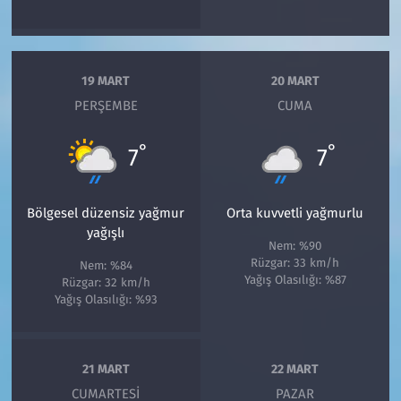
19 MART
20 MART
PERŞEMBE
CUMA
°
°
7
7
Bölgesel düzensiz yağmur
Orta kuvvetli yağmurlu
yağışlı
Nem: %90
Rüzgar: 33 km/h
Nem: %84
Yağış Olasılığı: %87
Rüzgar: 32 km/h
Yağış Olasılığı: %93
21 MART
22 MART
CUMARTESI
PAZAR