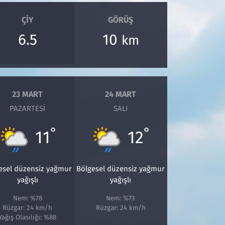
ÇIY
GÖRÜŞ
6.5
10
km
23 MART
24 MART
PAZARTESI
SALI
°
°
11
12
esel düzensiz yağmur
Bölgesel düzensiz yağmur
yağışlı
yağışlı
Nem: %78
Nem: %73
Rüzgar: 24 km/h
Rüzgar: 24 km/h
Yağış Olasılığı: %88