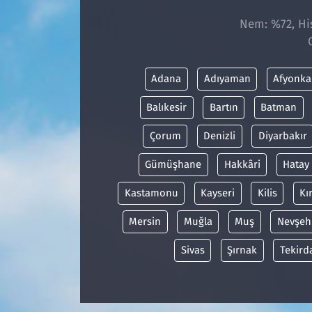
Nem: %72, His
Adana
Adıyaman
Afyonka
Balıkesir
Bartın
Batman
Çorum
Denizli
Diyarbakır
Gümüşhane
Hakkâri
Hatay
Kastamonu
Kayseri
Kilis
Kı
Mersin
Muğla
Muş
Nevşeh
Sivas
Şırnak
Tekird