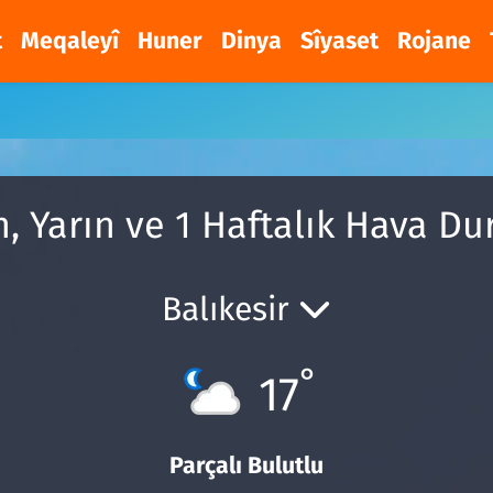
t
Meqaleyî
Huner
Dinya
Sîyaset
Rojane
n, Yarın ve 1 Haftalık Hava D
Balıkesir
°
17
Parçalı Bulutlu