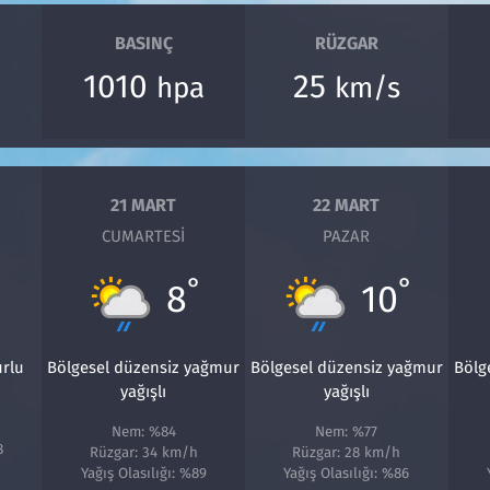
BASINÇ
RÜZGAR
1010
25
hpa
km/s
21 MART
22 MART
CUMARTESI
PAZAR
°
°
8
10
urlu
Bölgesel düzensiz yağmur
Bölgesel düzensiz yağmur
Bölg
yağışlı
yağışlı
Nem: %84
Nem: %77
8
Rüzgar: 34 km/h
Rüzgar: 28 km/h
Yağış Olasılığı: %89
Yağış Olasılığı: %86