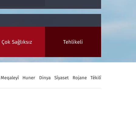
Çok Sağlıksız
Tehlikeli
Meqaleyî
Huner
Dinya
Sîyaset
Rojane
Têkilî