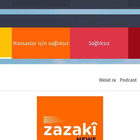
Hassaslar için sağlıksız
Sağlıksız
Welat ra
Podcast