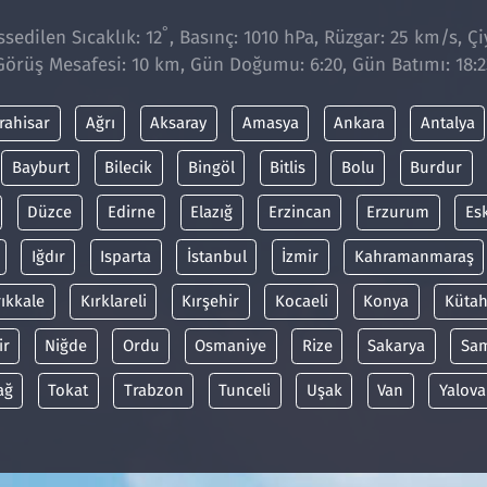
°
sedilen Sıcaklık: 12
, Basınç: 1010 hPa, Rüzgar: 25 km/s, Çi
Görüş Mesafesi: 10 km, Gün Doğumu: 6:20, Gün Batımı: 18:2
rahisar
Ağrı
Aksaray
Amasya
Ankara
Antalya
Bayburt
Bilecik
Bingöl
Bitlis
Bolu
Burdur
Düzce
Edirne
Elazığ
Erzincan
Erzurum
Es
Iğdır
Isparta
İstanbul
İzmir
Kahramanmaraş
rıkkale
Kırklareli
Kırşehir
Kocaeli
Konya
Kütah
ir
Niğde
Ordu
Osmaniye
Rize
Sakarya
Sa
ağ
Tokat
Trabzon
Tunceli
Uşak
Van
Yalova