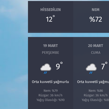
HISSEDILEN
NEM
°
12
%72
19 MART
20 MART
PERŞEMBE
CUMA
°
°
9
7
Orta kuvvetli yağmurlu
Orta kuvvetli yağm
Nem: %79
Nem: %86
Rüzgar: 36 km/h
Rüzgar: 36 km/h
Yağış Olasılığı: %90
Yağış Olasılığı: %8