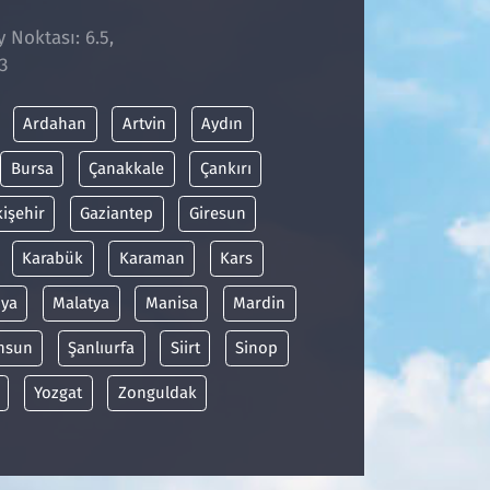
y Noktası: 6.5,
3
Ardahan
Artvin
Aydın
Bursa
Çanakkale
Çankırı
kişehir
Gaziantep
Giresun
Karabük
Karaman
Kars
ya
Malatya
Manisa
Mardin
msun
Şanlıurfa
Siirt
Sinop
Yozgat
Zonguldak