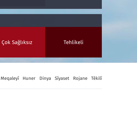
Çok Sağlıksız
Tehlikeli
Meqaleyî
Huner
Dinya
Sîyaset
Rojane
Têkilî