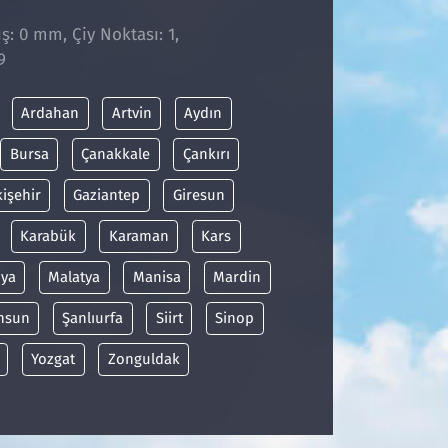
̧: 0 mm, Çiy Noktası: 1,
9
Ardahan
Artvin
Aydın
Bursa
Çanakkale
Çankırı
kişehir
Gaziantep
Giresun
Karabük
Karaman
Kars
ya
Malatya
Manisa
Mardin
msun
Şanlıurfa
Siirt
Sinop
Yozgat
Zonguldak