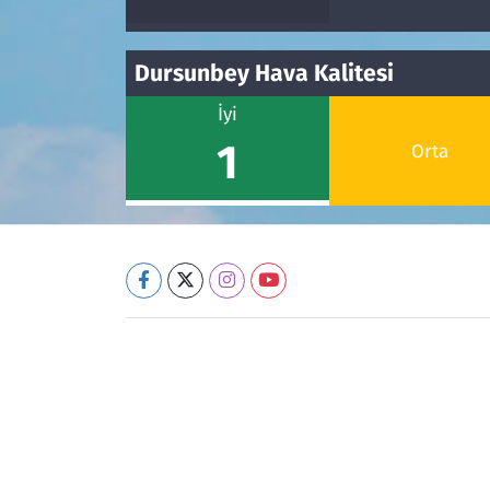
Dursunbey Hava Kalitesi
İyi
1
Orta