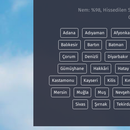
Nem: %98, Hissedilen Sı
Adana
Adıyaman
Afyonka
Balıkesir
Bartın
Batman
Çorum
Denizli
Diyarbakır
Gümüşhane
Hakkâri
Hatay
Kastamonu
Kayseri
Kilis
Kı
Mersin
Muğla
Muş
Nevşeh
Sivas
Şırnak
Tekird