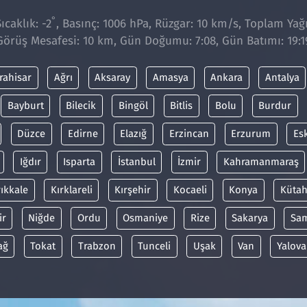
°
caklık: -2
, Basınç: 1006 hPa, Rüzgar: 10 km/s, Toplam Yağıs
Görüş Mesafesi: 10 km, Gün Doğumu: 7:08, Gün Batımı: 19:1
rahisar
Ağrı
Aksaray
Amasya
Ankara
Antalya
Bayburt
Bilecik
Bingöl
Bitlis
Bolu
Burdur
Düzce
Edirne
Elazığ
Erzincan
Erzurum
Es
Iğdır
Isparta
İstanbul
İzmir
Kahramanmaraş
rıkkale
Kırklareli
Kırşehir
Kocaeli
Konya
Kütah
ir
Niğde
Ordu
Osmaniye
Rize
Sakarya
Sa
ağ
Tokat
Trabzon
Tunceli
Uşak
Van
Yalova