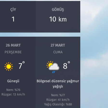
ÇIY
GÖRÜŞ
1
10
km
26 MART
27 MART
PERŞEMBE
CUMA
°
°
7
8
Güneşli
Bölgesel düzensiz yağmur
yağışlı
Nem: %76
Rüzgar: 13 km/h
Nem: %77
Rüzgar: 41 km/h
Yağış Olasılığı: %88