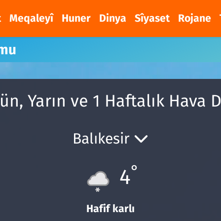
t
Meqaleyî
Huner
Dinya
Sîyaset
Rojane
umu
n, Yarın ve 1 Haftalık Hava
Balıkesir
°
4
Hafif karlı