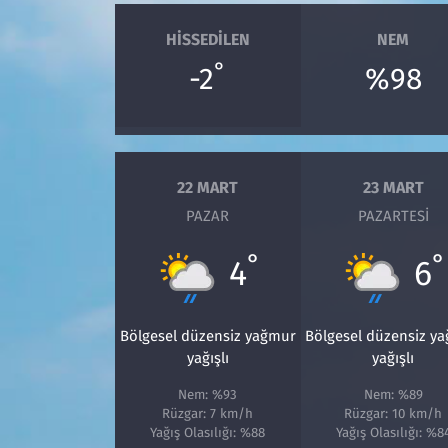
HISSEDILEN
NEM
°
-2
%98
22 MART
23 MART
PAZAR
PAZARTESI
°
°
4
6
Bölgesel düzensiz yağmur
Bölgesel düzensiz y
yağışlı
yağışlı
Nem: %93
Nem: %89
Rüzgar: 7 km/h
Rüzgar: 10 km/h
Yağış Olasılığı: %88
Yağış Olasılığı: %8