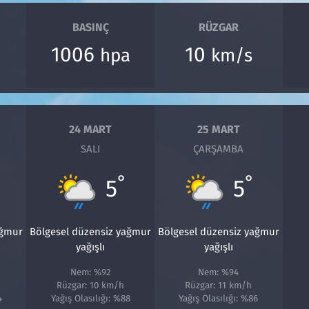
BASINÇ
RÜZGAR
1006
10
hpa
km/s
24 MART
25 MART
SALI
ÇARŞAMBA
°
°
5
5
ağmur
Bölgesel düzensiz yağmur
Bölgesel düzensiz yağmur
yağışlı
yağışlı
Nem: %92
Nem: %94
Rüzgar: 10 km/h
Rüzgar: 11 km/h
4
Yağış Olasılığı: %88
Yağış Olasılığı: %86