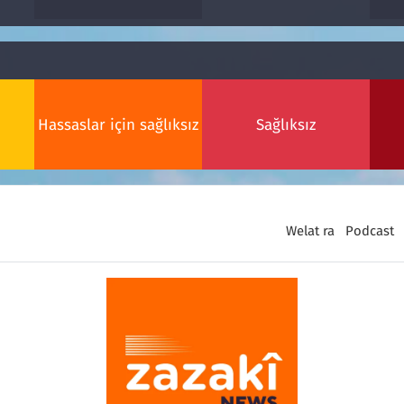
Hassaslar için sağlıksız
Sağlıksız
Welat ra
Podcast