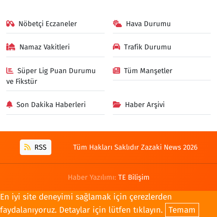
Nöbetçi Eczaneler
Hava Durumu
Namaz Vakitleri
Trafik Durumu
Süper Lig Puan Durumu
Tüm Manşetler
ve Fikstür
Son Dakika Haberleri
Haber Arşivi
RSS
Tüm Hakları Saklıdır Zazaki News 2026
Haber Yazılımı:
TE Bilişim
En iyi site deneyimi sağlamak için çerezlerden
faydalanıyoruz. Detaylar için lütfen tıklayın.
Temam