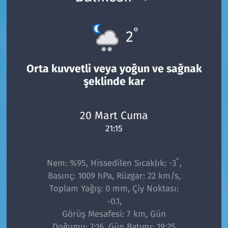
°
2
Orta kuvvetli veya yoğun ve sağnak
şeklinde kar
20 Mart Cuma
21:15
°
Nem: %95, Hissedilen Sıcaklık: -3
,
Basınç: 1009 hPa, Rüzgar: 22 km/s,
Toplam Yağış: 0 mm, Çiy Noktası:
-0.1,
Görüş Mesafesi: 7 km, Gün
Doğumu: 7:16, Gün Batımı: 19:25