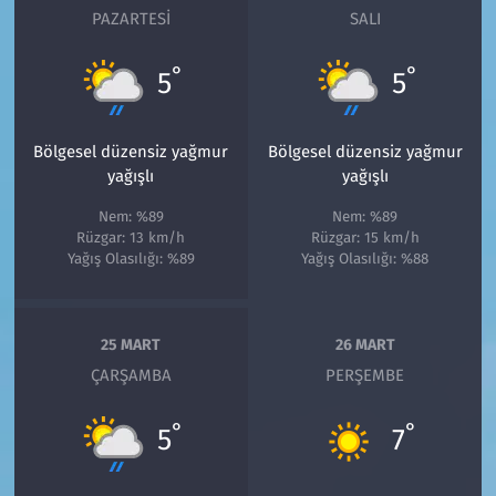
PAZARTESI
SALI
°
°
5
5
Bölgesel düzensiz yağmur
Bölgesel düzensiz yağmur
yağışlı
yağışlı
Nem: %89
Nem: %89
Rüzgar: 13 km/h
Rüzgar: 15 km/h
Yağış Olasılığı: %89
Yağış Olasılığı: %88
25 MART
26 MART
ÇARŞAMBA
PERŞEMBE
°
°
5
7