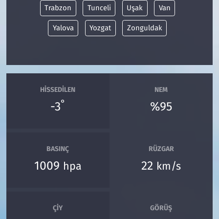
Trabzon
Tunceli
Uşak
Van
Yalova
Yozgat
Zonguldak
HISSEDILEN
NEM
°
-3
%95
BASINÇ
RÜZGAR
1009
22
hpa
km/s
ÇIY
GÖRÜŞ