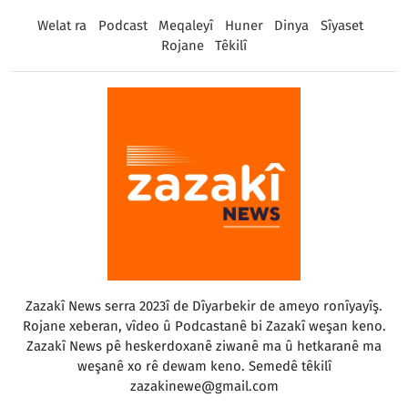
Welat ra
Podcast
Meqaleyî
Huner
Dinya
Sîyaset
Rojane
Têkilî
Zazakî News serra 2023î de Dîyarbekir de ameyo ronîyayîş.
Rojane xeberan, vîdeo û Podcastanê bi Zazakî weşan keno.
Zazakî News pê heskerdoxanê ziwanê ma û hetkaranê ma
weşanê xo rê dewam keno. Semedê têkilî
zazakinewe@gmail.com