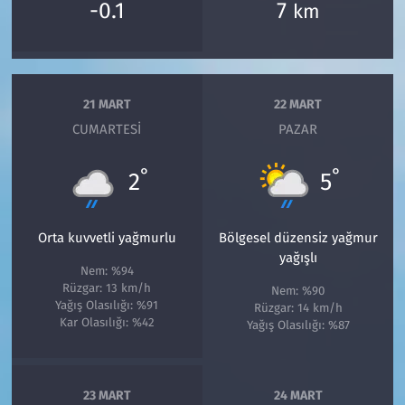
-0.1
7
km
21 MART
22 MART
CUMARTESI
PAZAR
°
°
2
5
Orta kuvvetli yağmurlu
Bölgesel düzensiz yağmur
yağışlı
Nem: %94
Rüzgar: 13 km/h
Nem: %90
Yağış Olasılığı: %91
Rüzgar: 14 km/h
Kar Olasılığı: %42
Yağış Olasılığı: %87
23 MART
24 MART