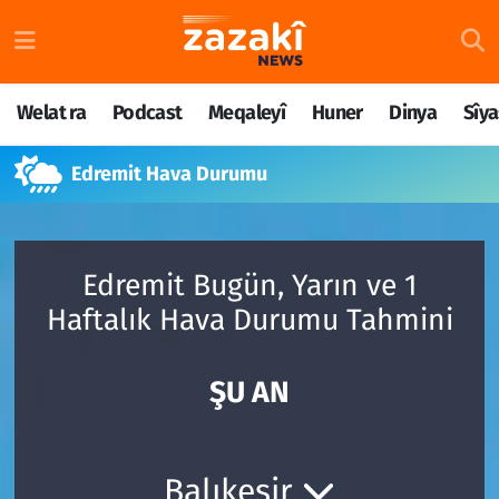
Welat ra
Nöbetçi Eczaneler
Welat ra
Podcast
Meqaleyî
Huner
Dinya
Sîya
Podcast
Hava Durumu
Edremit Hava Durumu
Meqaleyî
Namaz Vakitleri
Huner
Trafik Durumu
Edremit Bugün, Yarın ve 1
Dinya
Süper Lig Puan Durumu ve Fikstür
Haftalık Hava Durumu Tahmini
Sîyaset
Tüm Manşetler
ŞU AN
Rojane
Son Dakika Haberleri
Têkilî
Haber Arşivi
Balıkesir