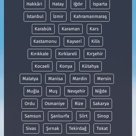
Hakkâri
Hatay
Iğdır
Isparta
İstanbul
İzmir
Kahramanmaraş
Karabük
Karaman
Kars
Kastamonu
Kayseri
Kilis
Kırıkkale
Kırklareli
Kırşehir
Kocaeli
Konya
Kütahya
Malatya
Manisa
Mardin
Mersin
Muğla
Muş
Nevşehir
Niğde
Ordu
Osmaniye
Rize
Sakarya
Samsun
Şanlıurfa
Siirt
Sinop
Sivas
Şırnak
Tekirdağ
Tokat