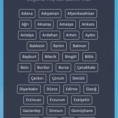
Adana
Adıyaman
Afyonkarahisar
Ağrı
Aksaray
Amasya
Ankara
Antalya
Ardahan
Artvin
Aydın
Balıkesir
Bartın
Batman
Bayburt
Bilecik
Bingöl
Bitlis
Bolu
Burdur
Bursa
Çanakkale
Çankırı
Çorum
Denizli
Diyarbakır
Düzce
Edirne
Elazığ
Erzincan
Erzurum
Eskişehir
Gaziantep
Giresun
Gümüşhane