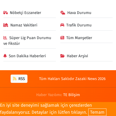
Nöbetçi Eczaneler
Hava Durumu
Namaz Vakitleri
Trafik Durumu
Süper Lig Puan Durumu
Tüm Manşetler
ve Fikstür
Son Dakika Haberleri
Haber Arşivi
RSS
Tüm Hakları Saklıdır Zazaki News 2026
Haber Yazılımı:
TE Bilişim
En iyi site deneyimi sağlamak için çerezlerden
faydalanıyoruz. Detaylar için lütfen tıklayın.
Temam