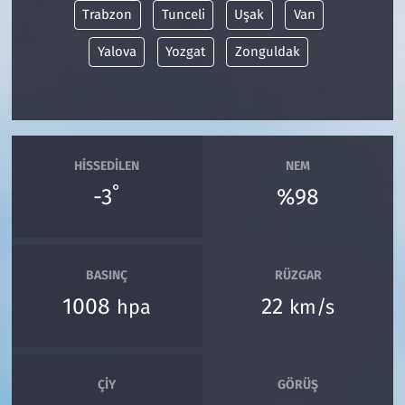
Trabzon
Tunceli
Uşak
Van
Yalova
Yozgat
Zonguldak
HISSEDILEN
NEM
°
-3
%98
BASINÇ
RÜZGAR
1008
22
hpa
km/s
ÇIY
GÖRÜŞ