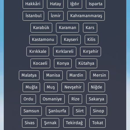
Hakkâri
Hatay
Iğdır
Isparta
İstanbul
İzmir
Kahramanmaraş
Karabük
Karaman
Kars
Kastamonu
Kayseri
Kilis
Kırıkkale
Kırklareli
Kırşehir
Kocaeli
Konya
Kütahya
Malatya
Manisa
Mardin
Mersin
Muğla
Muş
Nevşehir
Niğde
Ordu
Osmaniye
Rize
Sakarya
Samsun
Şanlıurfa
Siirt
Sinop
Sivas
Şırnak
Tekirdağ
Tokat