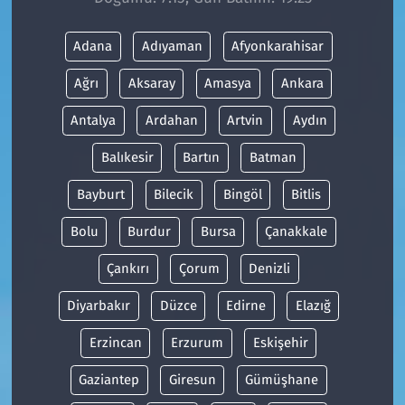
Adana
Adıyaman
Afyonkarahisar
Ağrı
Aksaray
Amasya
Ankara
Antalya
Ardahan
Artvin
Aydın
Balıkesir
Bartın
Batman
Bayburt
Bilecik
Bingöl
Bitlis
Bolu
Burdur
Bursa
Çanakkale
Çankırı
Çorum
Denizli
Diyarbakır
Düzce
Edirne
Elazığ
Erzincan
Erzurum
Eskişehir
Gaziantep
Giresun
Gümüşhane