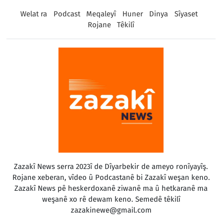
Welat ra
Podcast
Meqaleyî
Huner
Dinya
Sîyaset
Rojane
Têkilî
Zazakî News serra 2023î de Dîyarbekir de ameyo ronîyayîş.
Rojane xeberan, vîdeo û Podcastanê bi Zazakî weşan keno.
Zazakî News pê heskerdoxanê ziwanê ma û hetkaranê ma
weşanê xo rê dewam keno. Semedê têkilî
zazakinewe@gmail.com