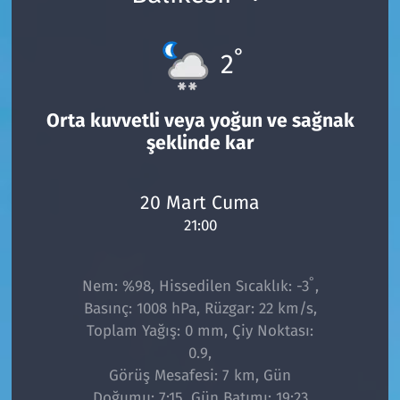
°
2
Orta kuvvetli veya yoğun ve sağnak
şeklinde kar
20 Mart Cuma
21:00
°
Nem: %98, Hissedilen Sıcaklık: -3
,
Basınç: 1008 hPa, Rüzgar: 22 km/s,
Toplam Yağış: 0 mm, Çiy Noktası:
0.9,
Görüş Mesafesi: 7 km, Gün
Doğumu: 7:15, Gün Batımı: 19:23