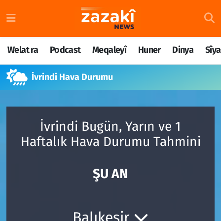
Welat ra
Nöbetçi Eczaneler
Welat ra
Podcast
Meqaleyî
Huner
Dinya
Sîya
Podcast
Hava Durumu
İvrindi Hava Durumu
Meqaleyî
Namaz Vakitleri
Huner
Trafik Durumu
İvrindi Bugün, Yarın ve 1
Dinya
Süper Lig Puan Durumu ve Fikstür
Haftalık Hava Durumu Tahmini
Sîyaset
Tüm Manşetler
ŞU AN
Rojane
Son Dakika Haberleri
Têkilî
Haber Arşivi
Balıkesir