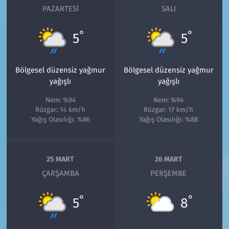
PAZARTESI
SALI
°
°
5
5
Bölgesel düzensiz yağmur
Bölgesel düzensiz yağmur
yağışlı
yağışlı
Nem: %94
Nem: %94
Rüzgar: 14 km/h
Rüzgar: 17 km/h
Yağış Olasılığı: %86
Yağış Olasılığı: %88
25 MART
26 MART
ÇARŞAMBA
PERŞEMBE
°
°
5
8