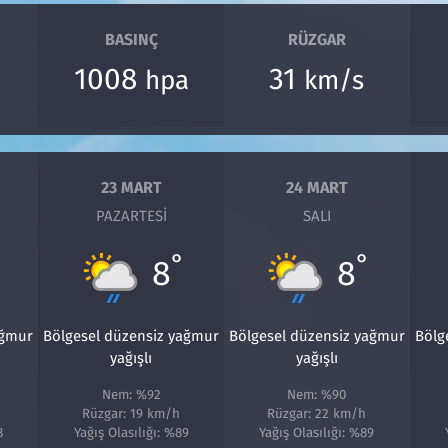
BASINÇ
RÜZGAR
1008
31
hpa
km/s
23 MART
24 MART
PAZARTESI
SALI
°
°
8
8
ağmur
Bölgesel düzensiz yağmur
Bölgesel düzensiz yağmur
Bölg
yağışlı
yağışlı
Nem: %92
Nem: %90
Rüzgar: 19 km/h
Rüzgar: 22 km/h
8
Yağış Olasılığı: %89
Yağış Olasılığı: %89