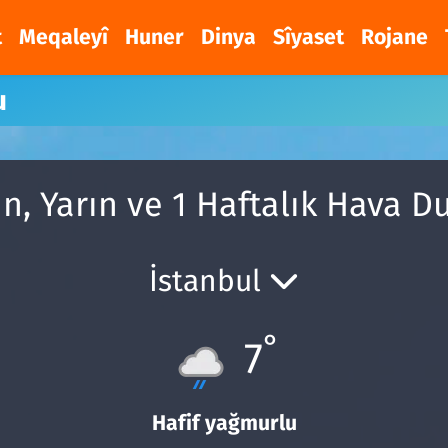
t
Meqaleyî
Huner
Dinya
Sîyaset
Rojane
u
n, Yarın ve 1 Haftalık Hava 
İstanbul
°
7
Hafif yağmurlu