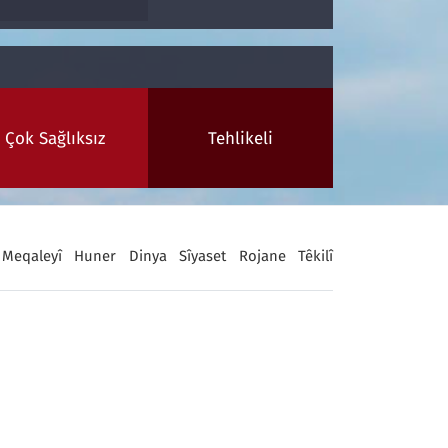
Çok Sağlıksız
Tehlikeli
Meqaleyî
Huner
Dinya
Sîyaset
Rojane
Têkilî