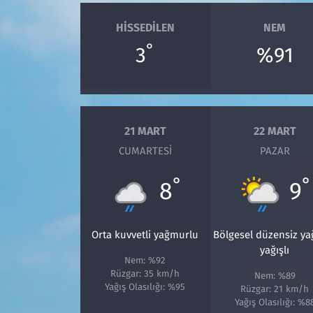
HISSEDILEN
NEM
°
3
%91
21 MART
22 MART
CUMARTESI
PAZAR
°
°
8
9
Orta kuvvetli yağmurlu
Bölgesel düzensiz y
yağışlı
Nem: %92
Rüzgar: 35 km/h
Nem: %89
Yağış Olasılığı: %95
Rüzgar: 21 km/h
Yağış Olasılığı: %8