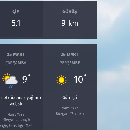
ÇIY
GÖRÜŞ
5.1
9
km
25 MART
26 MART
ÇARŞAMBA
PERŞEMBE
°
°
9
10
esel düzensiz yağmur
Güneşli
yağışlı
Nem: %77
Rüzgar: 17 km/h
Nem: %88
Rüzgar: 26 km/h
Yağış Olasılığı: %86