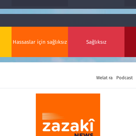
Hassaslar için sağlıksız
Sağlıksız
Welat ra
Podcast