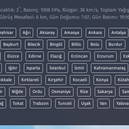
°
caklık: 2
, Basınç: 1008 hPa, Rüzgar: 38 km/s, Toplam Yağış
Görüş Mesafesi: 6 km, Gün Doğumu: 7:07, Gün Batımı: 19:1
rahisar
Ağrı
Aksaray
Amasya
Ankara
Antalya
Bayburt
Bilecik
Bingöl
Bitlis
Bolu
Burdur
Düzce
Edirne
Elazığ
Erzincan
Erzurum
Es
Iğdır
Isparta
İstanbul
İzmir
Kahramanmaraş
rıkkale
Kırklareli
Kırşehir
Kocaeli
Konya
Kütah
ir
Niğde
Ordu
Osmaniye
Rize
Sakarya
Sa
ağ
Tokat
Trabzon
Tunceli
Uşak
Van
Yalova