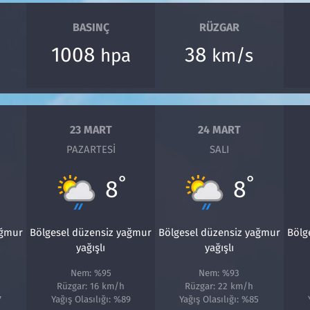
BASINÇ
RÜZGAR
1008
38
hpa
km/s
23 MART
24 MART
PAZARTESI
SALI
°
°
8
8
ağmur
Bölgesel düzensiz yağmur
Bölgesel düzensiz yağmur
Bölg
yağışlı
yağışlı
Nem: %95
Nem: %93
Rüzgar: 16 km/h
Rüzgar: 22 km/h
7
Yağış Olasılığı: %89
Yağış Olasılığı: %85