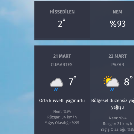
HISSEDILEN
NEM
°
2
%93
21 MART
22 MART
CUMARTESI
PAZAR
°
°
7
8
Orta kuvvetli yağmurlu
Bölgesel düzensiz y
yağışlı
Nem: %94
Rüzgar: 34 km/h
Nem: %94
Yağış Olasılığı: %95
Rüzgar: 21 km/h
Yağış Olasılığı: %8