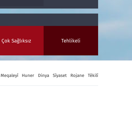
Çok Sağlıksız
Tehlikeli
Meqaleyî
Huner
Dinya
Sîyaset
Rojane
Têkilî