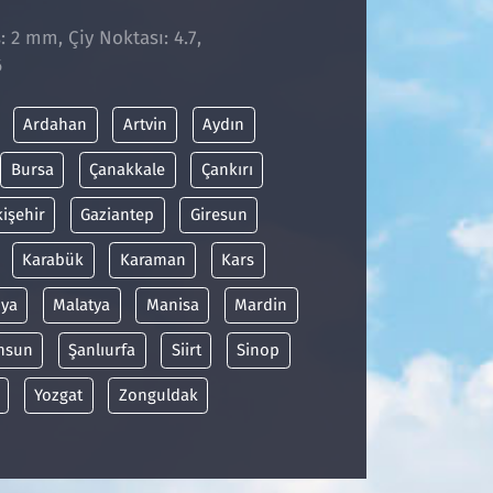
: 2 mm, Çiy Noktası: 4.7,
6
Ardahan
Artvin
Aydın
Bursa
Çanakkale
Çankırı
kişehir
Gaziantep
Giresun
Karabük
Karaman
Kars
ya
Malatya
Manisa
Mardin
msun
Şanlıurfa
Siirt
Sinop
Yozgat
Zonguldak