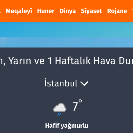
t
Meqaleyî
Huner
Dinya
Sîyaset
Rojane
n, Yarın ve 1 Haftalık Hava D
İstanbul
°
7
Hafif yağmurlu