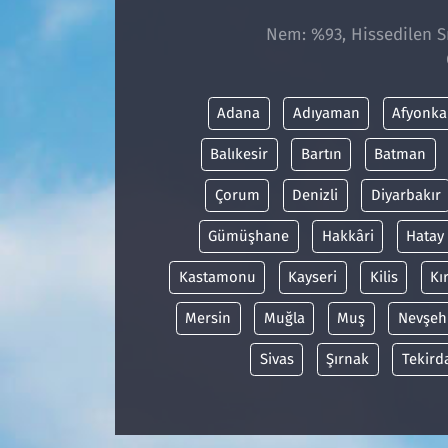
Nem: %93, Hissedilen Sı
Adana
Adıyaman
Afyonka
Balıkesir
Bartın
Batman
Çorum
Denizli
Diyarbakır
Gümüşhane
Hakkâri
Hatay
Kastamonu
Kayseri
Kilis
Kı
Mersin
Muğla
Muş
Nevşeh
Sivas
Şırnak
Tekird