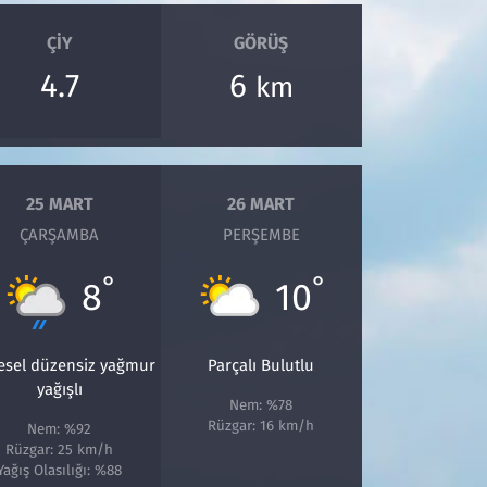
ÇIY
GÖRÜŞ
4.7
6
km
25 MART
26 MART
ÇARŞAMBA
PERŞEMBE
°
°
8
10
esel düzensiz yağmur
Parçalı Bulutlu
yağışlı
Nem: %78
Rüzgar: 16 km/h
Nem: %92
Rüzgar: 25 km/h
Yağış Olasılığı: %88