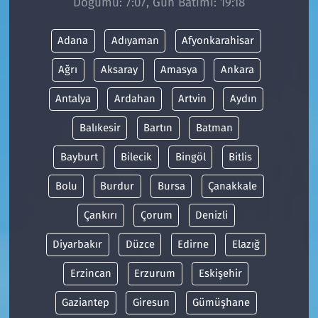
Doğumu: 7:07, Gün Batımı: 19:18
Adana
Adıyaman
Afyonkarahisar
Ağrı
Aksaray
Amasya
Ankara
Antalya
Ardahan
Artvin
Aydın
Balıkesir
Bartın
Batman
Bayburt
Bilecik
Bingöl
Bitlis
Bolu
Burdur
Bursa
Çanakkale
Çankırı
Çorum
Denizli
Diyarbakır
Düzce
Edirne
Elazığ
Erzincan
Erzurum
Eskişehir
Gaziantep
Giresun
Gümüşhane