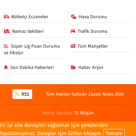
Nöbetçi Eczaneler
Hava Durumu
Namaz Vakitleri
Trafik Durumu
Süper Lig Puan Durumu
Tüm Manşetler
ve Fikstür
Son Dakika Haberleri
Haber Arşivi
RSS
Tüm Hakları Saklıdır Zazaki News 2026
Haber Yazılımı:
TE Bilişim
En iyi site deneyimi sağlamak için çerezlerden
faydalanıyoruz. Detaylar için lütfen tıklayın.
Temam