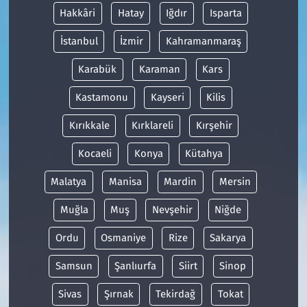
Hakkâri
Hatay
Iğdır
Isparta
İstanbul
İzmir
Kahramanmaraş
Karabük
Karaman
Kars
Kastamonu
Kayseri
Kilis
Kırıkkale
Kırklareli
Kırşehir
Kocaeli
Konya
Kütahya
Malatya
Manisa
Mardin
Mersin
Muğla
Muş
Nevşehir
Niğde
Ordu
Osmaniye
Rize
Sakarya
Samsun
Şanlıurfa
Siirt
Sinop
Sivas
Şırnak
Tekirdağ
Tokat