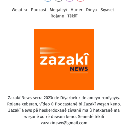
Welat ra
Podcast
Meqaleyî
Huner
Dinya
Sîyaset
Rojane
Têkilî
Zazakî News serra 2023î de Dîyarbekir de ameyo ronîyayîş.
Rojane xeberan, vîdeo û Podcastanê bi Zazakî weşan keno.
Zazakî News pê heskerdoxanê ziwanê ma û hetkaranê ma
weşanê xo rê dewam keno. Semedê têkilî
zazakinewe@gmail.com