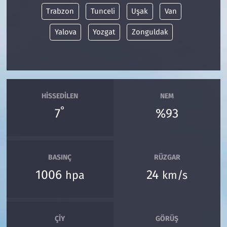
Trabzon
Tunceli
Uşak
Van
Yalova
Yozgat
Zonguldak
HISSEDILEN
NEM
°
7
%93
BASINÇ
RÜZGAR
1006
24
hpa
km/s
ÇIY
GÖRÜŞ