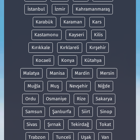
İstanbul
İzmir
Kahramanmaraş
Karabük
Karaman
Kars
Kastamonu
Kayseri
Kilis
Kırıkkale
Kırklareli
Kırşehir
Kocaeli
Konya
Kütahya
Malatya
Manisa
Mardin
Mersin
Muğla
Muş
Nevşehir
Niğde
Ordu
Osmaniye
Rize
Sakarya
Samsun
Şanlıurfa
Siirt
Sinop
Sivas
Şırnak
Tekirdağ
Tokat
Trabzon
Tunceli
Uşak
Van