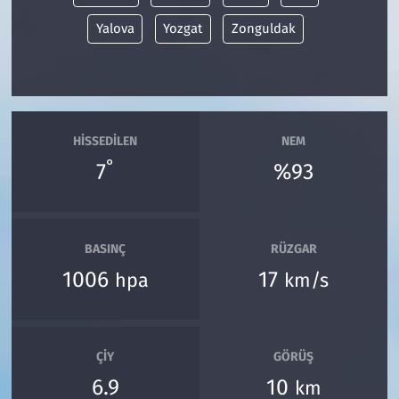
Yalova
Yozgat
Zonguldak
HISSEDILEN
NEM
°
7
%93
BASINÇ
RÜZGAR
1006
17
hpa
km/s
ÇIY
GÖRÜŞ
6.9
10
km