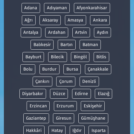
Adana
Adıyaman
Afyonkarahisar
Ağrı
Aksaray
Amasya
Ankara
Antalya
Ardahan
Artvin
Aydın
Balıkesir
Bartın
Batman
Bayburt
Bilecik
Bingöl
Bitlis
Bolu
Burdur
Bursa
Çanakkale
Çankırı
Çorum
Denizli
Diyarbakır
Düzce
Edirne
Elazığ
Erzincan
Erzurum
Eskişehir
Gaziantep
Giresun
Gümüşhane
Hakkâri
Hatay
Iğdır
Isparta