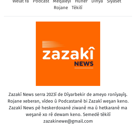
Welat ra
Podcast
Meqaleyî
Huner
Dinya
Sîyaset
Rojane
Têkilî
Zazakî News serra 2023î de Dîyarbekir de ameyo ronîyayîş.
Rojane xeberan, vîdeo û Podcastanê bi Zazakî weşan keno.
Zazakî News pê heskerdoxanê ziwanê ma û hetkaranê ma
weşanê xo rê dewam keno. Semedê têkilî
zazakinewe@gmail.com