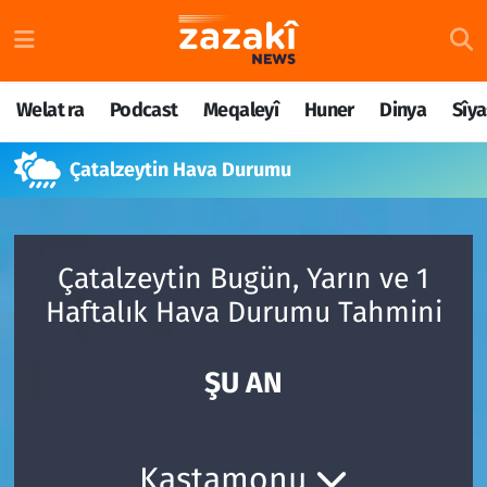
Welat ra
Nöbetçi Eczaneler
Welat ra
Podcast
Meqaleyî
Huner
Dinya
Sîya
Podcast
Hava Durumu
Çatalzeytin Hava Durumu
Meqaleyî
Namaz Vakitleri
Huner
Trafik Durumu
Çatalzeytin Bugün, Yarın ve 1
Dinya
Süper Lig Puan Durumu ve Fikstür
Haftalık Hava Durumu Tahmini
Sîyaset
Tüm Manşetler
ŞU AN
Rojane
Son Dakika Haberleri
Têkilî
Haber Arşivi
Kastamonu