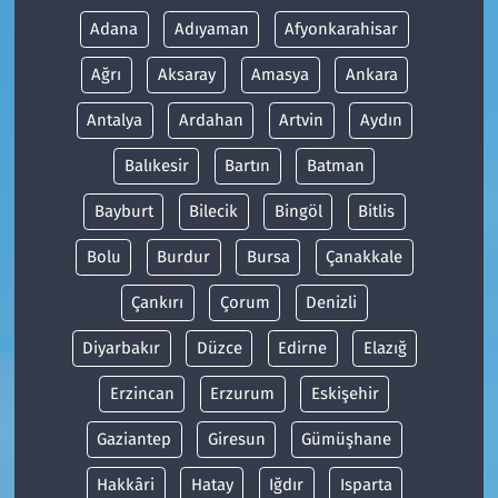
Adana
Adıyaman
Afyonkarahisar
Ağrı
Aksaray
Amasya
Ankara
Antalya
Ardahan
Artvin
Aydın
Balıkesir
Bartın
Batman
Bayburt
Bilecik
Bingöl
Bitlis
Bolu
Burdur
Bursa
Çanakkale
Çankırı
Çorum
Denizli
Diyarbakır
Düzce
Edirne
Elazığ
Erzincan
Erzurum
Eskişehir
Gaziantep
Giresun
Gümüşhane
Hakkâri
Hatay
Iğdır
Isparta