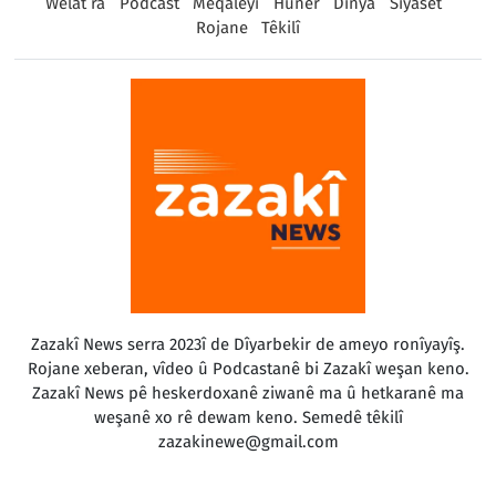
Welat ra
Podcast
Meqaleyî
Huner
Dinya
Sîyaset
Rojane
Têkilî
Zazakî News serra 2023î de Dîyarbekir de ameyo ronîyayîş.
Rojane xeberan, vîdeo û Podcastanê bi Zazakî weşan keno.
Zazakî News pê heskerdoxanê ziwanê ma û hetkaranê ma
weşanê xo rê dewam keno. Semedê têkilî
zazakinewe@gmail.com