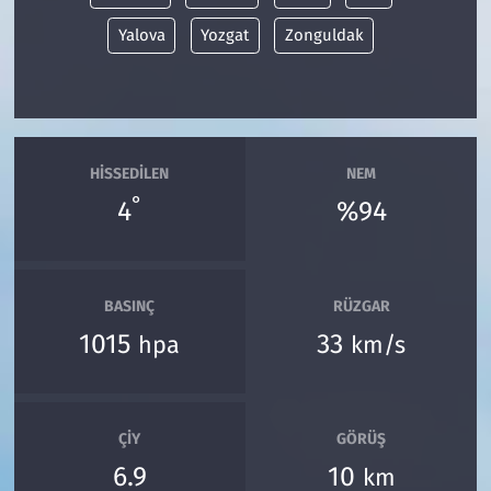
Yalova
Yozgat
Zonguldak
HISSEDILEN
NEM
°
4
%94
BASINÇ
RÜZGAR
1015
33
hpa
km/s
ÇIY
GÖRÜŞ
6.9
10
km