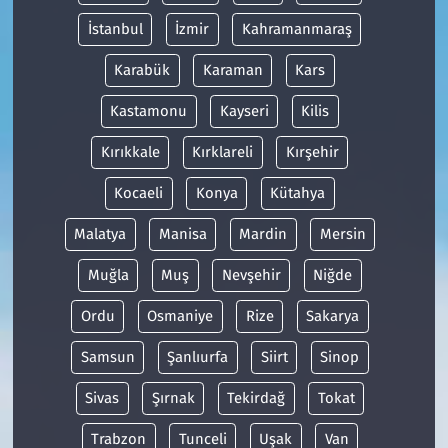
İstanbul
İzmir
Kahramanmaraş
Karabük
Karaman
Kars
Kastamonu
Kayseri
Kilis
Kırıkkale
Kırklareli
Kırşehir
Kocaeli
Konya
Kütahya
Malatya
Manisa
Mardin
Mersin
Muğla
Muş
Nevşehir
Niğde
Ordu
Osmaniye
Rize
Sakarya
Samsun
Şanlıurfa
Siirt
Sinop
Sivas
Şırnak
Tekirdağ
Tokat
Trabzon
Tunceli
Uşak
Van