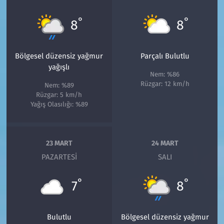
°
°
8
8
Bölgesel düzensiz yağmur
Parçalı Bulutlu
yağışlı
Nem: %86
Rüzgar: 12 km/h
Nem: %89
Rüzgar: 5 km/h
Yağış Olasılığı: %89
23 MART
24 MART
PAZARTESI
SALI
°
°
7
8
Bulutlu
Bölgesel düzensiz yağmur