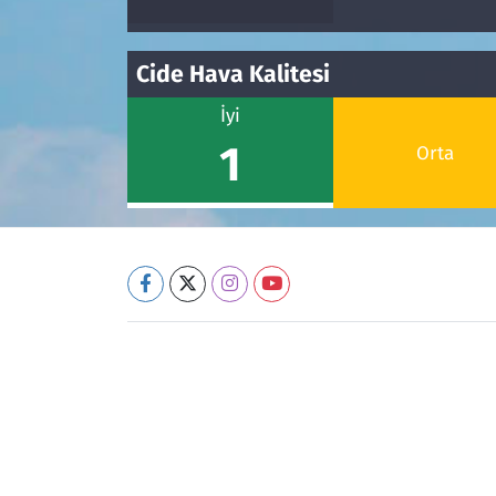
Cide Hava Kalitesi
İyi
1
Orta