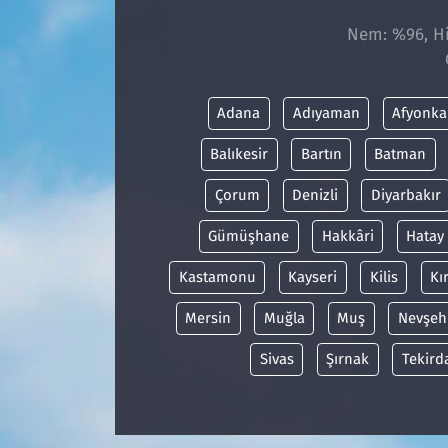
Nem: %96, Hi
Adana
Adıyaman
Afyonka
Balıkesir
Bartın
Batman
Çorum
Denizli
Diyarbakır
Gümüşhane
Hakkâri
Hatay
Kastamonu
Kayseri
Kilis
Kı
Mersin
Muğla
Muş
Nevşeh
Sivas
Şırnak
Tekird