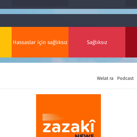
Hassaslar için sağlıksız
Sağlıksız
Welat ra
Podcast