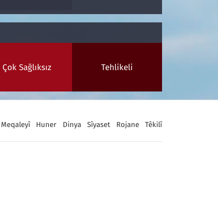
Çok Sağlıksız
Tehlikeli
Meqaleyî
Huner
Dinya
Sîyaset
Rojane
Têkilî