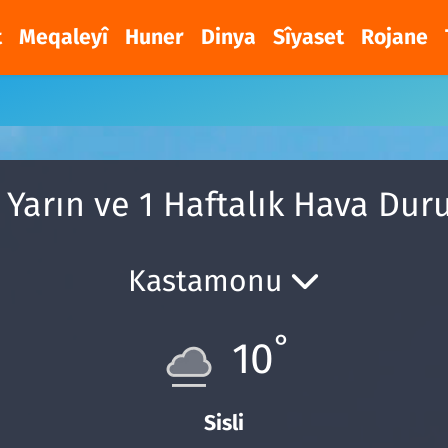
t
Meqaleyî
Huner
Dinya
Sîyaset
Rojane
 Yarın ve 1 Haftalık Hava Du
Kastamonu
°
10
Sisli