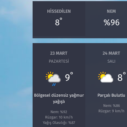
HISSEDILEN
NEM
°
8
%96
23 MART
24 MART
PAZARTESI
SALI
°
°
9
8
Bölgesel düzensiz yağmur
Parçalı Bulutlu
yağışlı
Nem: %86
Rüzgar: 9 km/h
Nem: %92
Rüzgar: 10 km/h
Yağış Olasılığı: %87