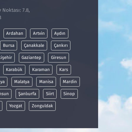
 Noktası: 7.8,
3
Ardahan
Artvin
Aydın
Bursa
Çanakkale
Çankırı
kişehir
Gaziantep
Giresun
Karabük
Karaman
Kars
ya
Malatya
Manisa
Mardin
msun
Şanlıurfa
Siirt
Sinop
Yozgat
Zonguldak