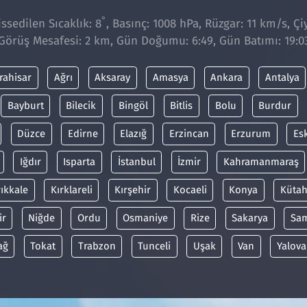
°
ssedilen Sıcaklık: 8
, Basınç: 1008 hPa, Rüzgar: 11 km/s, Çiy
Görüş Mesafesi: 2 km, Gün Doğumu: 6:49, Gün Batımı: 19:0
rahisar
Ağrı
Aksaray
Amasya
Ankara
Antalya
Bayburt
Bilecik
Bingöl
Bitlis
Bolu
Burdur
Düzce
Edirne
Elazığ
Erzincan
Erzurum
Es
Iğdır
Isparta
İstanbul
İzmir
Kahramanmaraş
rıkkale
Kırklareli
Kırşehir
Kocaeli
Konya
Kütah
ir
Niğde
Ordu
Osmaniye
Rize
Sakarya
Sa
ağ
Tokat
Trabzon
Tunceli
Uşak
Van
Yalova