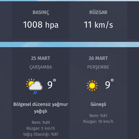
BASINÇ
RÜZGAR
1008
11
hpa
km/s
25 MART
26 MART
ÇARŞAMBA
PERŞEMBE
°
°
9
9
Bölgesel düzensiz yağmur
Güneşli
yağışlı
Nem: %81
Rüzgar: 10 km/h
Nem: %89
Rüzgar: 5 km/h
Yağış Olasılığı: %87