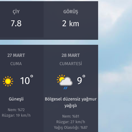
ÇIY
GÖRÜŞ
7.8
2
km
27 MART
28 MART
CUMA
CUMARTESI
°
°
10
9
Güneşli
Bölgesel düzensiz yağmur
yağışlı
Nem: %72
Rüzgar: 19 km/h
Nem: %81
Rüzgar: 27 km/h
Yağış Olasılığı: %87