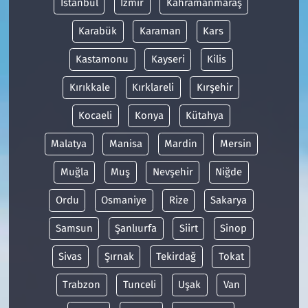
İstanbul
İzmir
Kahramanmaraş
Karabük
Karaman
Kars
Kastamonu
Kayseri
Kilis
Kırıkkale
Kırklareli
Kırşehir
Kocaeli
Konya
Kütahya
Malatya
Manisa
Mardin
Mersin
Muğla
Muş
Nevşehir
Niğde
Ordu
Osmaniye
Rize
Sakarya
Samsun
Şanlıurfa
Siirt
Sinop
Sivas
Şırnak
Tekirdağ
Tokat
Trabzon
Tunceli
Uşak
Van