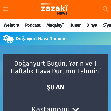
Welat ra
Nöbetçi Eczaneler
Welat ra
Podcast
Meqaleyî
Huner
Dinya
Sîya
Podcast
Hava Durumu
Doğanyurt Hava Durumu
Meqaleyî
Namaz Vakitleri
Huner
Trafik Durumu
Doğanyurt Bugün, Yarın ve 1
Dinya
Süper Lig Puan Durumu ve Fikstür
Haftalık Hava Durumu Tahmini
Sîyaset
Tüm Manşetler
ŞU AN
Rojane
Son Dakika Haberleri
Têkilî
Haber Arşivi
Kastamonu