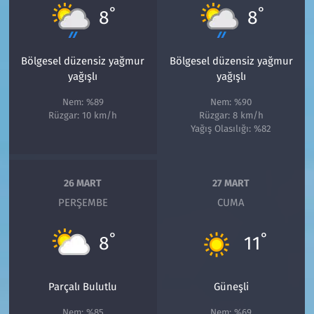
°
°
8
8
Bölgesel düzensiz yağmur
Bölgesel düzensiz yağmur
yağışlı
yağışlı
Nem: %89
Nem: %90
Rüzgar: 10 km/h
Rüzgar: 8 km/h
Yağış Olasılığı: %82
26 MART
27 MART
PERŞEMBE
CUMA
°
°
8
11
Parçalı Bulutlu
Güneşli
Nem: %85
Nem: %69