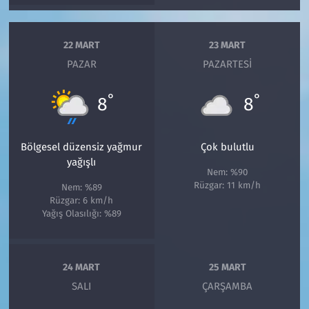
22 MART
23 MART
PAZAR
PAZARTESI
°
°
8
8
Bölgesel düzensiz yağmur
Çok bulutlu
yağışlı
Nem: %90
Rüzgar: 11 km/h
Nem: %89
Rüzgar: 6 km/h
Yağış Olasılığı: %89
24 MART
25 MART
SALI
ÇARŞAMBA