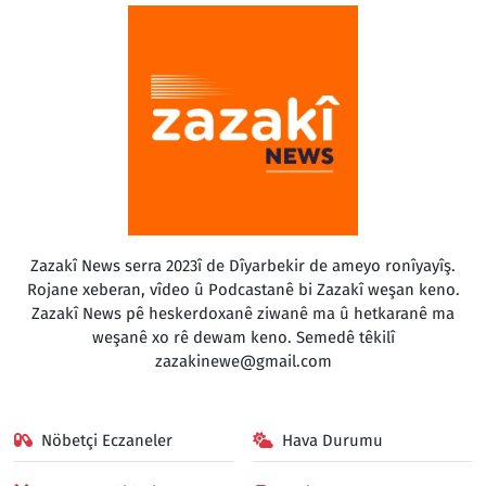
Zazakî News serra 2023î de Dîyarbekir de ameyo ronîyayîş.
Rojane xeberan, vîdeo û Podcastanê bi Zazakî weşan keno.
Zazakî News pê heskerdoxanê ziwanê ma û hetkaranê ma
weşanê xo rê dewam keno. Semedê têkilî
zazakinewe@gmail.com
Nöbetçi Eczaneler
Hava Durumu