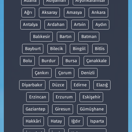
Adana
Adıyaman
Afyonkarahisar
Ağrı
Aksaray
Amasya
Ankara
Antalya
Ardahan
Artvin
Aydın
Balıkesir
Bartın
Batman
Bayburt
Bilecik
Bingöl
Bitlis
Bolu
Burdur
Bursa
Çanakkale
Çankırı
Çorum
Denizli
Diyarbakır
Düzce
Edirne
Elazığ
Erzincan
Erzurum
Eskişehir
Gaziantep
Giresun
Gümüşhane
Hakkâri
Hatay
Iğdır
Isparta