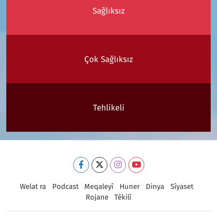
Sağlıksız
Çok Sağlıksız
Tehlikeli
Welat ra
Podcast
Meqaleyî
Huner
Dinya
Sîyaset
Rojane
Têkilî