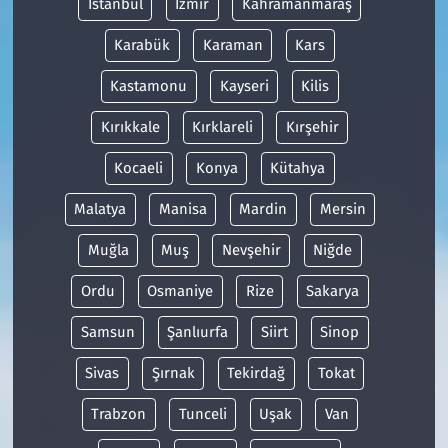
İstanbul
İzmir
Kahramanmaraş
Karabük
Karaman
Kars
Kastamonu
Kayseri
Kilis
Kırıkkale
Kırklareli
Kırşehir
Kocaeli
Konya
Kütahya
Malatya
Manisa
Mardin
Mersin
Muğla
Muş
Nevşehir
Niğde
Ordu
Osmaniye
Rize
Sakarya
Samsun
Şanlıurfa
Siirt
Sinop
Sivas
Şırnak
Tekirdağ
Tokat
Trabzon
Tunceli
Uşak
Van