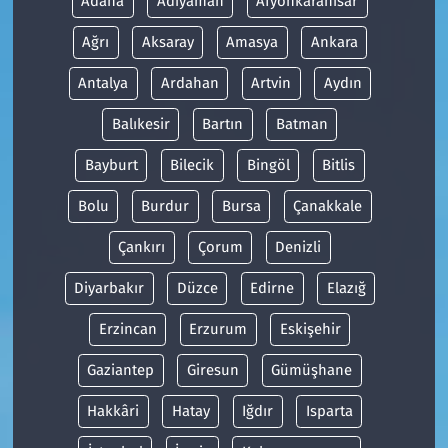
Adana
Adıyaman
Afyonkarahisar
Ağrı
Aksaray
Amasya
Ankara
Antalya
Ardahan
Artvin
Aydın
Balıkesir
Bartın
Batman
Bayburt
Bilecik
Bingöl
Bitlis
Bolu
Burdur
Bursa
Çanakkale
Çankırı
Çorum
Denizli
Diyarbakır
Düzce
Edirne
Elazığ
Erzincan
Erzurum
Eskişehir
Gaziantep
Giresun
Gümüşhane
Hakkâri
Hatay
Iğdır
Isparta