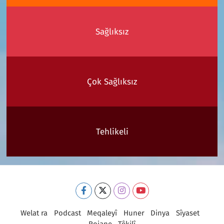
Sağlıksız
Çok Sağlıksız
Tehlikeli
Welat ra
Podcast
Meqaleyî
Huner
Dinya
Sîyaset
Rojane
Têkilî