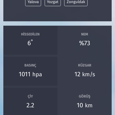
Yalova
Yozgat
Zonguldak
HISSEDILEN
NEM
°
6
%73
BASINÇ
RÜZGAR
1011
12
hpa
km/s
ÇIY
GÖRÜŞ
2.2
10
km