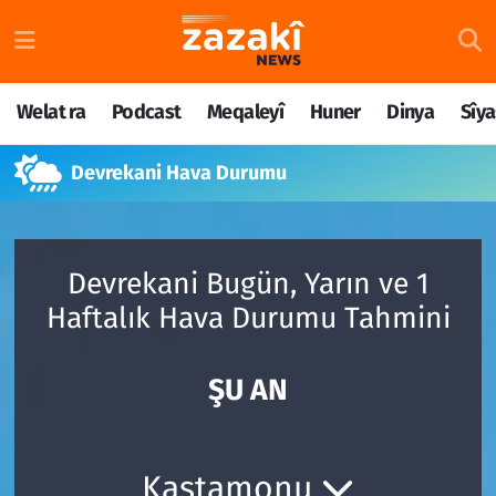
Welat ra
Nöbetçi Eczaneler
Welat ra
Podcast
Meqaleyî
Huner
Dinya
Sîya
Podcast
Hava Durumu
Devrekani Hava Durumu
Meqaleyî
Namaz Vakitleri
Huner
Trafik Durumu
Devrekani Bugün, Yarın ve 1
Dinya
Süper Lig Puan Durumu ve Fikstür
Haftalık Hava Durumu Tahmini
Sîyaset
Tüm Manşetler
ŞU AN
Rojane
Son Dakika Haberleri
Têkilî
Haber Arşivi
Kastamonu