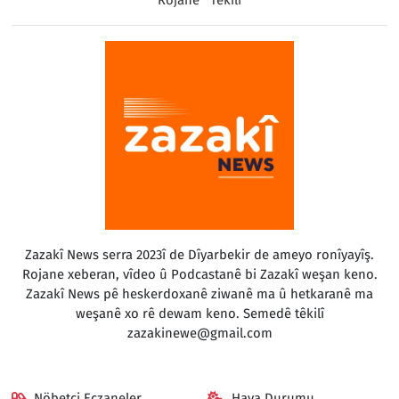
Zazakî News serra 2023î de Dîyarbekir de ameyo ronîyayîş.
Rojane xeberan, vîdeo û Podcastanê bi Zazakî weşan keno.
Zazakî News pê heskerdoxanê ziwanê ma û hetkaranê ma
weşanê xo rê dewam keno. Semedê têkilî
zazakinewe@gmail.com
Nöbetçi Eczaneler
Hava Durumu