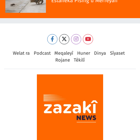
Estaneka Pisîng û Merreyan
Welat ra
Podcast
Meqaleyî
Huner
Dinya
Sîyaset
Rojane
Têkilî