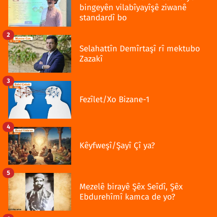
bingeyên vilabîyayîşê ziwanê
standardî bo
2
Selahattîn Demîrtaşî rî mektubo
Zazakî
3
Fezîlet/Xo Bizane-1
4
Kêyfweşî/Şayî Çî ya?
5
Mezelê birayê Şêx Seîdî, Şêx
Ebdurehîmî kamca de yo?