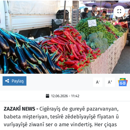
Paylaş
-
+
A
A
12.06.2026 - 11:42
ZAZAKÎ NEWS -
Cigêrayîş de gureyê pazarvanyan,
babeta mişteriyan, tesîrê zêdebîyayîşê fîyatan û
vurîyayîşê ziwanî ser o ame vindertiş. Her çiqas