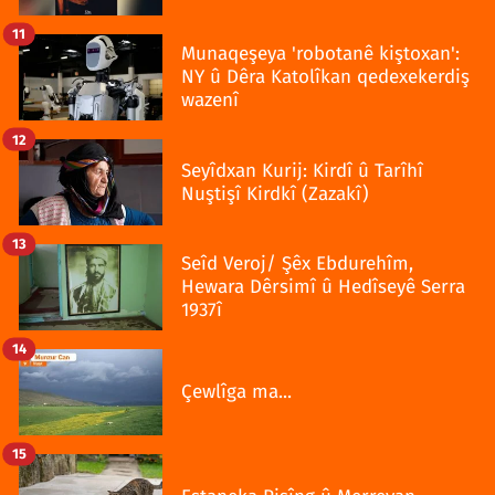
11
Munaqeşeya 'robotanê kiştoxan':
NY û Dêra Katolîkan qedexekerdiş
wazenî
12
Seyîdxan Kurij: Kirdî û Tarîhî
Nuştişî Kirdkî (Zazakî)
13
Seîd Veroj/ Şêx Ebdurehîm,
Hewara Dêrsimî û Hedîseyê Serra
1937î
14
Çewlîga ma...
15