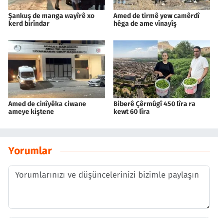
Şankuş de manga wayîrê xo
Amed de tirmê yew camêrdî
kerd birîndar
hêga de ame vînayîş
Amed de cinîyêka ciwane
Biberê Çêrmûgî 450 lîra ra
ameye kiştene
kewt 60 lîra
Yorumlar