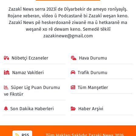
Zazakî News serra 2023î de Dîyarbekir de ameyo ronîyayîş.
Rojane xeberan, vîdeo û Podcastanê bi Zazakî weşan keno.
Zazakî News pê heskerdoxanê ziwanê ma û hetkaranê ma
weşanê xo rê dewam keno. Semedê têkilî
zazakinewe@gmail.com
Nöbetçi Eczaneler
Hava Durumu
Namaz Vakitleri
Trafik Durumu
Süper Lig Puan Durumu
Tüm Manşetler
ve Fikstür
Son Dakika Haberleri
Haber Arşivi
RSS
Tüm Hakları Saklıdır Zazaki News 2026