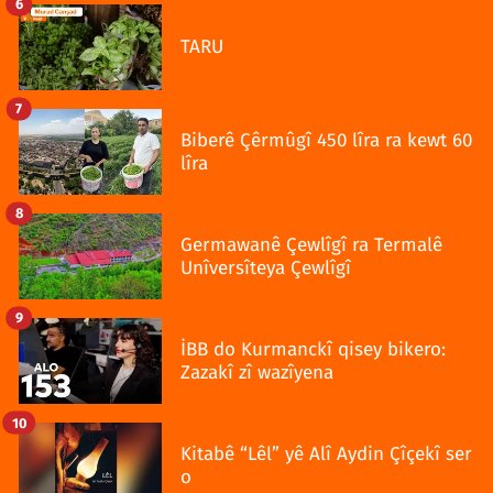
6
TARU
7
Biberê Çêrmûgî 450 lîra ra kewt 60
lîra
8
Germawanê Çewlîgî ra Termalê
Unîversîteya Çewlîgî
9
İBB do Kurmanckî qisey bikero:
Zazakî zî wazîyena
10
Kitabê “Lêl” yê Alî Aydin Çîçekî ser
o