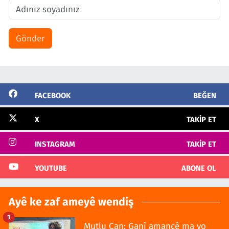
Gönder
FACEBOOK
BEĞEN
X
TAKIP ET
INSTAGRAM
TAKIP ET
YOUTUBE
ABONE OL
Ayê ke zaf ameyê wendiş
1
Mutlu Can: Ganî amancê ma yo