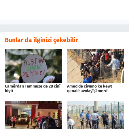
Bunlar da ilginizi çekebilir
Camêrdan Temmuze de 28 cinî
Amed de ciwano ke kewt
kiştî
qenalê awdayîşî merd