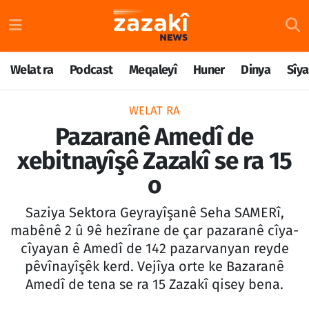
Welat ra
Nöbetçi Eczaneler
Welat ra
Podcast
Meqaleyî
Huner
Dinya
Sîya
Podcast
Hava Durumu
WELAT RA
Meqaleyî
Namaz Vakitleri
Pazaranê Amedî de
xebitnayîşê Zazakî se ra 15
Huner
Trafik Durumu
o
Dinya
Süper Lig Puan Durumu ve Fikstür
Saziya Sektora Geyrayîşanê Seha SAMERî,
Sîyaset
Tüm Manşetler
mabênê 2 û 9ê hezîrane de çar pazaranê cîya-
cîyayan ê Amedî de 142 pazarvanyan reyde
Rojane
Son Dakika Haberleri
pêvînayîşêk kerd. Vejîya orte ke Bazaranê
Amedî de tena se ra 15 Zazakî qisey bena.
Têkilî
Haber Arşivi