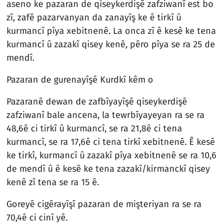
aseno ke pazaran de qiseykerdişê zafziwanî est bo
zî, zafê pazarvanyan da zanayîş ke ê tirkî û
kurmancî pîya xebitnenê. La onca zî ê kesê ke tena
kurmancî û zazakî qisey kenê, pêro pîya se ra 25 de
mendî.
Pazaran de gurenayîşê Kurdkî kêm o
Pazaranê dewan de zafbîyayîşê qiseykerdişê
zafziwanî bale ancena, la tewrbîyayeyan ra se ra
48,6ê ci tirkî û kurmancî, se ra 21,8ê ci tena
kurmancî, se ra 17,6ê ci tena tirkî xebitnenê. Ê kesê
ke tirkî, kurmancî û zazakî pîya xebitnenê se ra 10,6
de mendî û ê kesê ke tena zazakî/kirmanckî qisey
kenê zî tena se ra 15 ê.
Goreyê cigêrayîşî pazaran de mişteriyan ra se ra
70,4ê ci cinî yê.