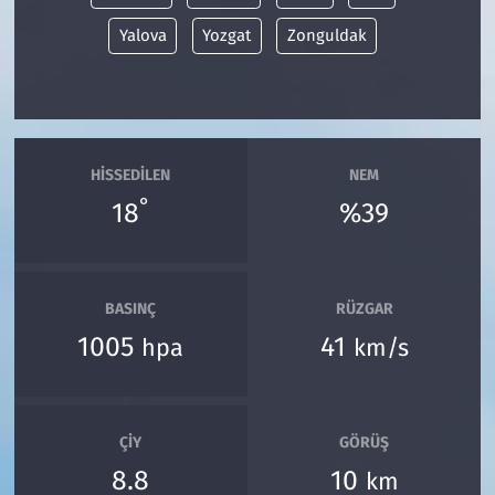
Yalova
Yozgat
Zonguldak
HISSEDILEN
NEM
°
18
%39
BASINÇ
RÜZGAR
1005
41
hpa
km/s
ÇIY
GÖRÜŞ
8.8
10
km