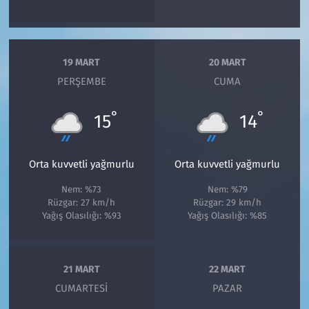
19 MART
20 MART
PERŞEMBE
CUMA
°
°
15
14
Orta kuvvetli yağmurlu
Orta kuvvetli yağmurlu
Nem: %73
Nem: %79
Rüzgar: 27 km/h
Rüzgar: 29 km/h
Yağış Olasılığı: %93
Yağış Olasılığı: %85
21 MART
22 MART
CUMARTESI
PAZAR