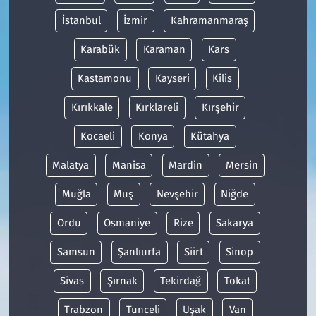
İstanbul
İzmir
Kahramanmaraş
Karabük
Karaman
Kars
Kastamonu
Kayseri
Kilis
Kırıkkale
Kırklareli
Kırşehir
Kocaeli
Konya
Kütahya
Malatya
Manisa
Mardin
Mersin
Muğla
Muş
Nevşehir
Niğde
Ordu
Osmaniye
Rize
Sakarya
Samsun
Şanlıurfa
Siirt
Sinop
Sivas
Şırnak
Tekirdağ
Tokat
Trabzon
Tunceli
Uşak
Van