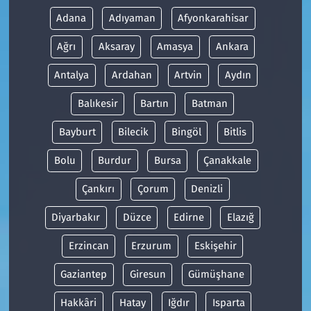
Adana
Adıyaman
Afyonkarahisar
Ağrı
Aksaray
Amasya
Ankara
Antalya
Ardahan
Artvin
Aydın
Balıkesir
Bartın
Batman
Bayburt
Bilecik
Bingöl
Bitlis
Bolu
Burdur
Bursa
Çanakkale
Çankırı
Çorum
Denizli
Diyarbakır
Düzce
Edirne
Elazığ
Erzincan
Erzurum
Eskişehir
Gaziantep
Giresun
Gümüşhane
Hakkâri
Hatay
Iğdır
Isparta