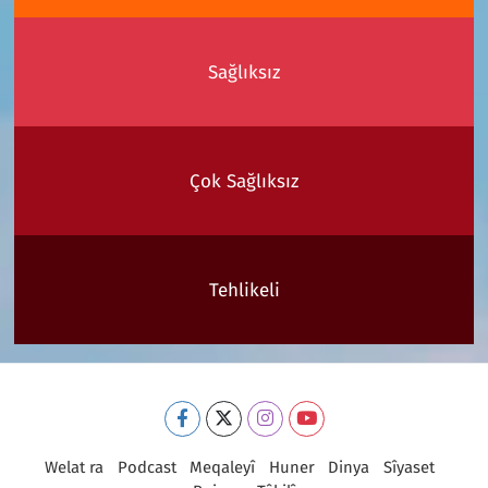
Sağlıksız
Çok Sağlıksız
Tehlikeli
Welat ra
Podcast
Meqaleyî
Huner
Dinya
Sîyaset