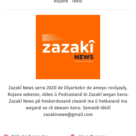
Rojane
Têkilî
Zazakî News serra 2023î de Dîyarbekir de ameyo ronîyayîş.
Rojane xeberan, vîdeo û Podcastanê bi Zazakî weşan keno.
Zazakî News pê heskerdoxanê ziwanê ma û hetkaranê ma
weşanê xo rê dewam keno. Semedê têkilî
zazakinewe@gmail.com