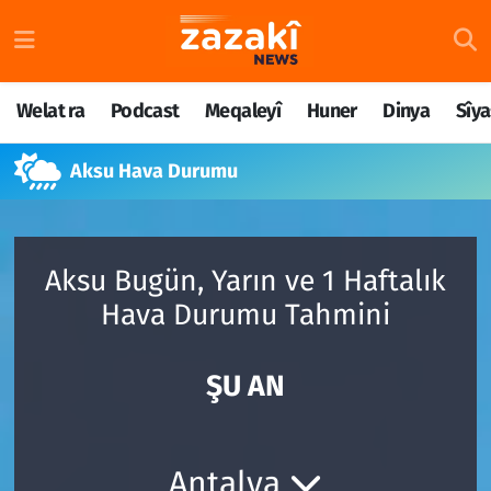
Welat ra
Nöbetçi Eczaneler
Welat ra
Podcast
Meqaleyî
Huner
Dinya
Sîya
Podcast
Hava Durumu
Aksu Hava Durumu
Meqaleyî
Namaz Vakitleri
Huner
Trafik Durumu
Aksu Bugün, Yarın ve 1 Haftalık
Dinya
Süper Lig Puan Durumu ve Fikstür
Hava Durumu Tahmini
Sîyaset
Tüm Manşetler
ŞU AN
Rojane
Son Dakika Haberleri
Têkilî
Haber Arşivi
Antalya