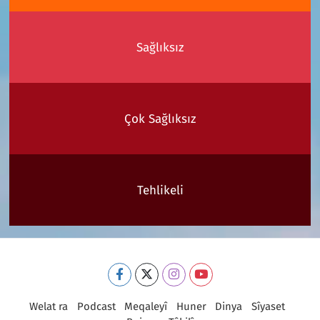
Sağlıksız
Çok Sağlıksız
Tehlikeli
Welat ra
Podcast
Meqaleyî
Huner
Dinya
Sîyaset