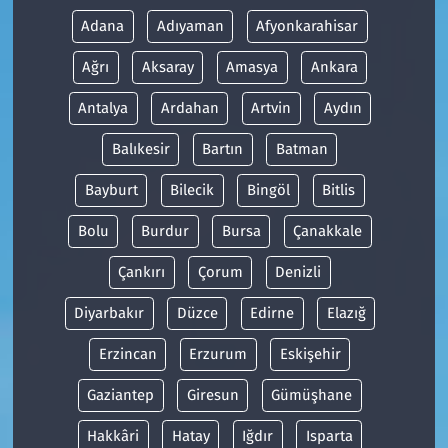
Adana
Adıyaman
Afyonkarahisar
Ağrı
Aksaray
Amasya
Ankara
Antalya
Ardahan
Artvin
Aydın
Balıkesir
Bartın
Batman
Bayburt
Bilecik
Bingöl
Bitlis
Bolu
Burdur
Bursa
Çanakkale
Çankırı
Çorum
Denizli
Diyarbakır
Düzce
Edirne
Elazığ
Erzincan
Erzurum
Eskişehir
Gaziantep
Giresun
Gümüşhane
Hakkâri
Hatay
Iğdır
Isparta