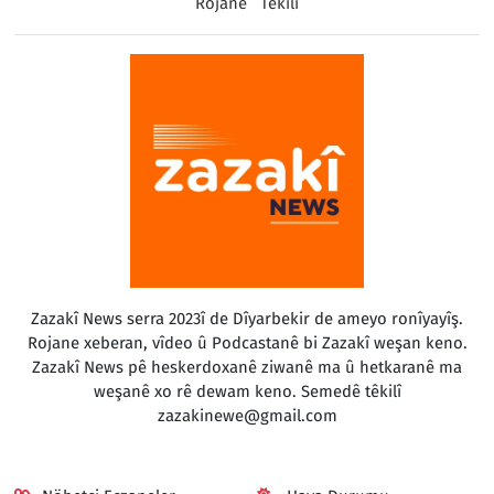
Rojane
Têkilî
Zazakî News serra 2023î de Dîyarbekir de ameyo ronîyayîş.
Rojane xeberan, vîdeo û Podcastanê bi Zazakî weşan keno.
Zazakî News pê heskerdoxanê ziwanê ma û hetkaranê ma
weşanê xo rê dewam keno. Semedê têkilî
zazakinewe@gmail.com