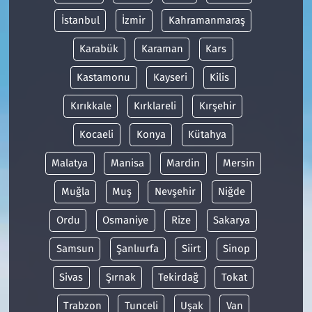
İstanbul
İzmir
Kahramanmaraş
Karabük
Karaman
Kars
Kastamonu
Kayseri
Kilis
Kırıkkale
Kırklareli
Kırşehir
Kocaeli
Konya
Kütahya
Malatya
Manisa
Mardin
Mersin
Muğla
Muş
Nevşehir
Niğde
Ordu
Osmaniye
Rize
Sakarya
Samsun
Şanlıurfa
Siirt
Sinop
Sivas
Şırnak
Tekirdağ
Tokat
Trabzon
Tunceli
Uşak
Van