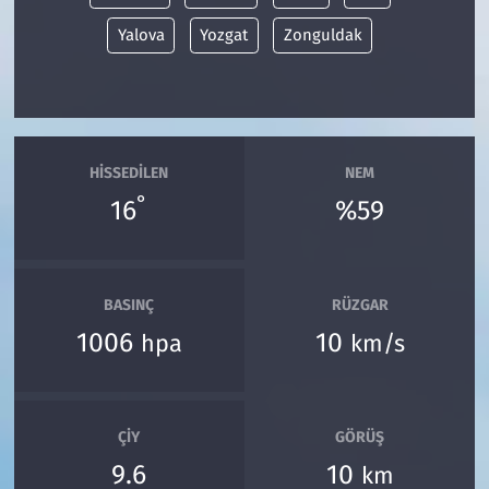
Yalova
Yozgat
Zonguldak
HISSEDILEN
NEM
°
16
%59
BASINÇ
RÜZGAR
1006
10
hpa
km/s
ÇIY
GÖRÜŞ
9.6
10
km