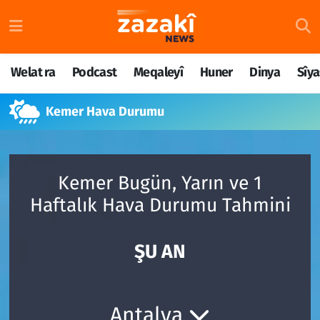
Welat ra
Nöbetçi Eczaneler
Welat ra
Podcast
Meqaleyî
Huner
Dinya
Sîya
Podcast
Hava Durumu
Kemer Hava Durumu
Meqaleyî
Namaz Vakitleri
Huner
Trafik Durumu
Kemer Bugün, Yarın ve 1
Dinya
Süper Lig Puan Durumu ve Fikstür
Haftalık Hava Durumu Tahmini
Sîyaset
Tüm Manşetler
ŞU AN
Rojane
Son Dakika Haberleri
Têkilî
Haber Arşivi
Antalya