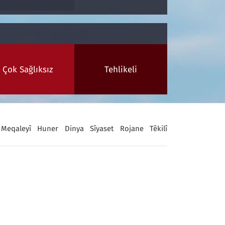
Çok Sağlıksız
Tehlikeli
Meqaleyî
Huner
Dinya
Sîyaset
Rojane
Têkilî