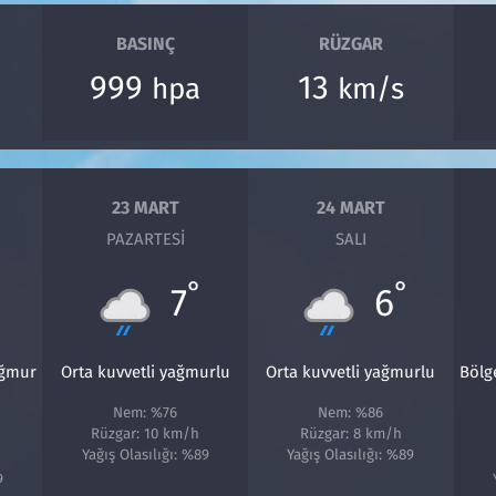
BASINÇ
RÜZGAR
999
13
hpa
km/s
23 MART
24 MART
PAZARTESI
SALI
°
°
7
6
ağmur
Orta kuvvetli yağmurlu
Orta kuvvetli yağmurlu
Bölg
Nem: %76
Nem: %86
Rüzgar: 10 km/h
Rüzgar: 8 km/h
Yağış Olasılığı: %89
Yağış Olasılığı: %89
9