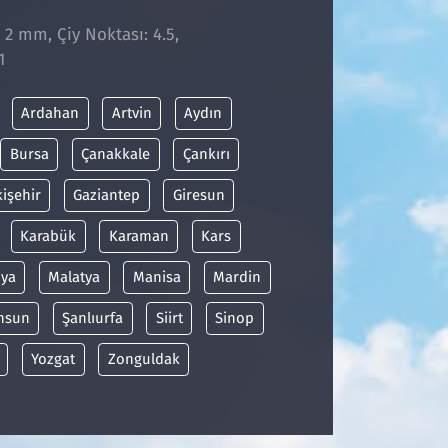
: 2 mm, Çiy Noktası: 4.5,
1
Ardahan
Artvin
Aydın
Bursa
Çanakkale
Çankırı
kişehir
Gaziantep
Giresun
Karabük
Karaman
Kars
ya
Malatya
Manisa
Mardin
msun
Şanlıurfa
Siirt
Sinop
Yozgat
Zonguldak