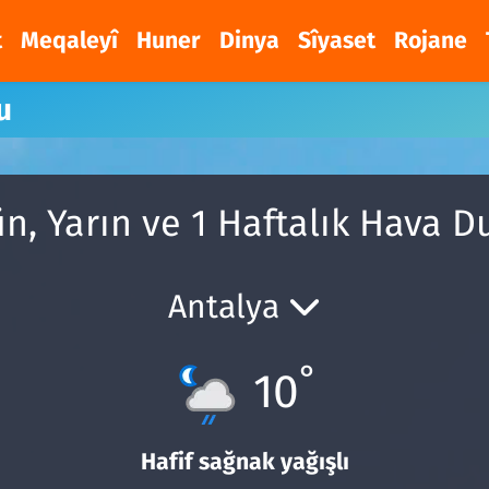
t
Meqaleyî
Huner
Dinya
Sîyaset
Rojane
u
ün, Yarın ve 1 Haftalık Hava 
Antalya
°
10
Hafif sağnak yağışlı