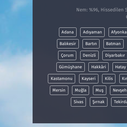
Nem: %96, Hissedilen Sı
Adana
Adıyaman
Afyonka
Balıkesir
Bartın
Batman
Çorum
Denizli
Diyarbakır
Gümüşhane
Hakkâri
Hatay
Kastamonu
Kayseri
Kilis
Kı
Mersin
Muğla
Muş
Nevşeh
Sivas
Şırnak
Tekird