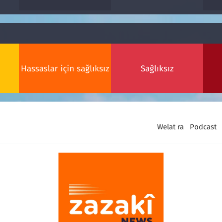
Hassaslar için sağlıksız
Sağlıksız
Welat ra
Podcast