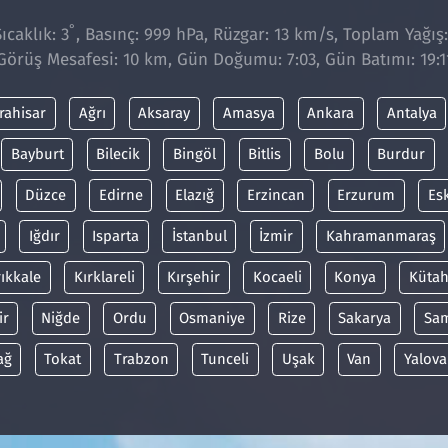
°
caklık: 3
, Basınç: 999 hPa, Rüzgar: 13 km/s, Toplam Yağış
Görüş Mesafesi: 10 km, Gün Doğumu: 7:03, Gün Batımı: 19:1
rahisar
Ağrı
Aksaray
Amasya
Ankara
Antalya
Bayburt
Bilecik
Bingöl
Bitlis
Bolu
Burdur
Düzce
Edirne
Elazığ
Erzincan
Erzurum
Es
Iğdır
Isparta
İstanbul
İzmir
Kahramanmaraş
rıkkale
Kırklareli
Kırşehir
Kocaeli
Konya
Kütah
ir
Niğde
Ordu
Osmaniye
Rize
Sakarya
Sa
ağ
Tokat
Trabzon
Tunceli
Uşak
Van
Yalova