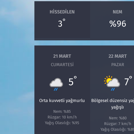
HISSEDILEN
NEM
°
3
%96
21 MART
22 MART
CUMARTESI
PAZAR
°
°
5
7
Orta kuvvetli yağmurlu
Bölgesel düzensiz y
yağışlı
Nem: %85
Rüzgar: 10 km/h
Nem: %80
Yağış Olasılığı: %95
Rüzgar: 7 km/h
Yağış Olasılığı: %8