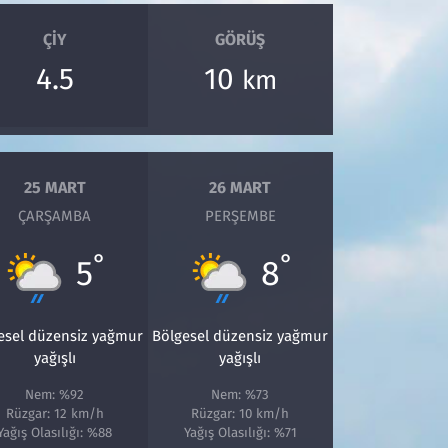
ÇIY
GÖRÜŞ
4.5
10
km
25 MART
26 MART
ÇARŞAMBA
PERŞEMBE
°
°
5
8
esel düzensiz yağmur
Bölgesel düzensiz yağmur
yağışlı
yağışlı
Nem: %92
Nem: %73
Rüzgar: 12 km/h
Rüzgar: 10 km/h
Yağış Olasılığı: %88
Yağış Olasılığı: %71