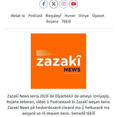
Welat ra
Podcast
Meqaleyî
Huner
Dinya
Sîyaset
Rojane
Têkilî
Zazakî News serra 2023î de Dîyarbekir de ameyo ronîyayîş.
Rojane xeberan, vîdeo û Podcastanê bi Zazakî weşan keno.
Zazakî News pê heskerdoxanê ziwanê ma û hetkaranê ma
weşanê xo rê dewam keno. Semedê têkilî