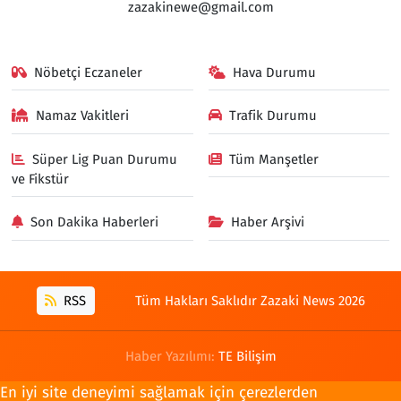
zazakinewe@gmail.com
Nöbetçi Eczaneler
Hava Durumu
Namaz Vakitleri
Trafik Durumu
Süper Lig Puan Durumu
Tüm Manşetler
ve Fikstür
Son Dakika Haberleri
Haber Arşivi
RSS
Tüm Hakları Saklıdır Zazaki News 2026
Haber Yazılımı:
TE Bilişim
En iyi site deneyimi sağlamak için çerezlerden