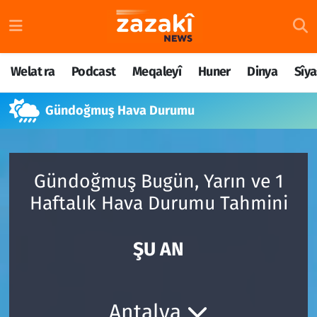
Welat ra
Nöbetçi Eczaneler
Welat ra
Podcast
Meqaleyî
Huner
Dinya
Sîya
Podcast
Hava Durumu
Gündoğmuş Hava Durumu
Meqaleyî
Namaz Vakitleri
Huner
Trafik Durumu
Gündoğmuş Bugün, Yarın ve 1
Dinya
Süper Lig Puan Durumu ve Fikstür
Haftalık Hava Durumu Tahmini
Sîyaset
Tüm Manşetler
ŞU AN
Rojane
Son Dakika Haberleri
Têkilî
Haber Arşivi
Antalya