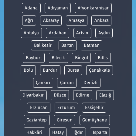
Adana
Adıyaman
Afyonkarahisar
Ağrı
Aksaray
Amasya
Ankara
Antalya
Ardahan
Artvin
Aydın
Balıkesir
Bartın
Batman
Bayburt
Bilecik
Bingöl
Bitlis
Bolu
Burdur
Bursa
Çanakkale
Çankırı
Çorum
Denizli
Diyarbakır
Düzce
Edirne
Elazığ
Erzincan
Erzurum
Eskişehir
Gaziantep
Giresun
Gümüşhane
Hakkâri
Hatay
Iğdır
Isparta