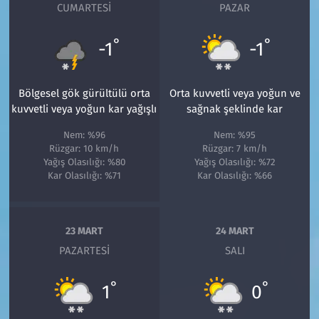
CUMARTESI
PAZAR
°
°
-1
-1
Bölgesel gök gürültülü orta
Orta kuvvetli veya yoğun ve
kuvvetli veya yoğun kar yağışlı
sağnak şeklinde kar
Nem: %96
Nem: %95
Rüzgar: 10 km/h
Rüzgar: 7 km/h
Yağış Olasılığı: %80
Yağış Olasılığı: %72
Kar Olasılığı: %71
Kar Olasılığı: %66
23 MART
24 MART
PAZARTESI
SALI
°
°
1
0