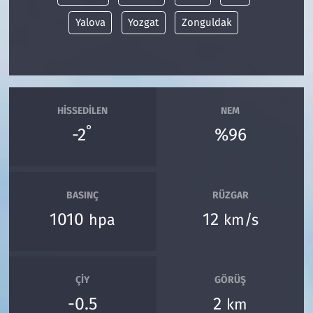
Yalova
Yozgat
Zonguldak
HISSEDILEN
NEM
°
-2
%96
BASINÇ
RÜZGAR
1010
12
hpa
km/s
ÇIY
GÖRÜŞ
-0.5
2
km