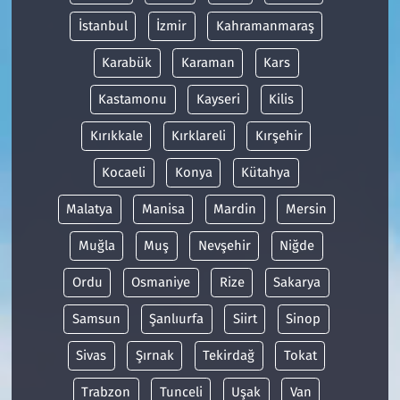
İstanbul
İzmir
Kahramanmaraş
Karabük
Karaman
Kars
Kastamonu
Kayseri
Kilis
Kırıkkale
Kırklareli
Kırşehir
Kocaeli
Konya
Kütahya
Malatya
Manisa
Mardin
Mersin
Muğla
Muş
Nevşehir
Niğde
Ordu
Osmaniye
Rize
Sakarya
Samsun
Şanlıurfa
Siirt
Sinop
Sivas
Şırnak
Tekirdağ
Tokat
Trabzon
Tunceli
Uşak
Van