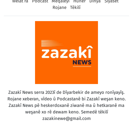
Welat ra
Podcast
Meqaleyî
Huner
Dinya
Sîyaset
Rojane
Têkilî
Zazakî News serra 2023î de Dîyarbekir de ameyo ronîyayîş.
Rojane xeberan, vîdeo û Podcastanê bi Zazakî weşan keno.
Zazakî News pê heskerdoxanê ziwanê ma û hetkaranê ma
weşanê xo rê dewam keno. Semedê têkilî
zazakinewe@gmail.com