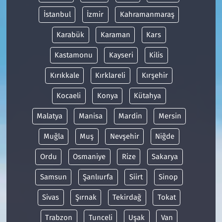
İstanbul
İzmir
Kahramanmaraş
Karabük
Karaman
Kars
Kastamonu
Kayseri
Kilis
Kırıkkale
Kırklareli
Kırşehir
Kocaeli
Konya
Kütahya
Malatya
Manisa
Mardin
Mersin
Muğla
Muş
Nevşehir
Niğde
Ordu
Osmaniye
Rize
Sakarya
Samsun
Şanlıurfa
Siirt
Sinop
Sivas
Şırnak
Tekirdağ
Tokat
Trabzon
Tunceli
Uşak
Van