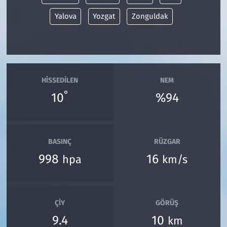
Yalova
Yozgat
Zonguldak
HISSEDILEN
NEM
°
10
%94
BASINÇ
RÜZGAR
998
16
hpa
km/s
ÇIY
GÖRÜŞ
9.4
10
km