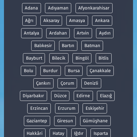
Adana
Adıyaman
Afyonkarahisar
Ağrı
Aksaray
Amasya
Ankara
Antalya
Ardahan
Artvin
Aydın
Balıkesir
Bartın
Batman
Bayburt
Bilecik
Bingöl
Bitlis
Bolu
Burdur
Bursa
Çanakkale
Çankırı
Çorum
Denizli
Diyarbakır
Düzce
Edirne
Elazığ
Erzincan
Erzurum
Eskişehir
Gaziantep
Giresun
Gümüşhane
Hakkâri
Hatay
Iğdır
Isparta