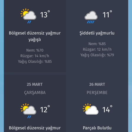
°
°
13
11
Bölgesel düzensiz yağmur
Şiddetli yağmurlu
yağışlı
Nem: %85
Rüzgar: 12 km/h
Nem: %70
Yağış Olasılığı: %79
Rüzgar: 14 km/h
Yağış Olasılığı: %85
25 MART
26 MART
ÇARŞAMBA
PERŞEMBE
°
°
12
14
Bölgesel düzensiz yağmur
Parçalı Bulutlu