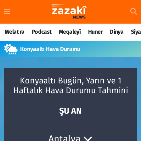
Welat ra
Nöbetçi Eczaneler
Welat ra
Podcast
Meqaleyî
Huner
Dinya
Sîya
Podcast
Hava Durumu
Konyaaltı Hava Durumu
Meqaleyî
Namaz Vakitleri
Huner
Trafik Durumu
Konyaaltı Bugün, Yarın ve 1
Dinya
Süper Lig Puan Durumu ve Fikstür
Haftalık Hava Durumu Tahmini
Sîyaset
Tüm Manşetler
ŞU AN
Rojane
Son Dakika Haberleri
Têkilî
Haber Arşivi
Antalya