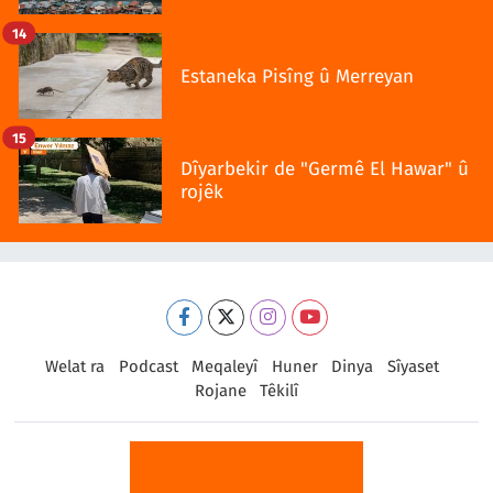
14
Estaneka Pisîng û Merreyan
15
Dîyarbekir de "Germê El Hawar" û
rojêk
Welat ra
Podcast
Meqaleyî
Huner
Dinya
Sîyaset
Rojane
Têkilî