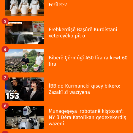
Fezîlet-2
5
Erebkerdişê Başûrê Kurdistanî
xetereyêko pîl o
6
Biberê Çêrmûgî 450 lîra ra kewt 60
lîra
7
İBB do Kurmanckî qisey bikero:
Zazakî zî wazîyena
8
Munaqeşeya 'robotanê kiştoxan':
NY û Dêra Katolîkan qedexekerdiş
wazenî