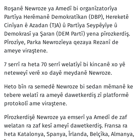
Roşanê Newroze ya Amedî bi organîzatorîya
Partîya Herêmanê Demokratîkan (DBP), Hereketê
Cinîyan ê Azadan (TJA) û Partîya Seypêyîye û
Demokrasî ya Şaran (DEM Partî) yena pîrozkerdiş.
Pîrozîye, Parka Newrozîeya qezaya Rezanî de
ameye viraştene.
7 serrî ra heta 70 serrî welatîyî bi kincanê xo yê
neteweyî verê xo dayê meydanê Newroze.
Heto bîn ra semedê Newroze bi sedan mêmanê ke
tebere welatî ra ameyê dawetkerdiş zî platformê
protokolî ame viraştene.
Pîrozkerdişê Newroze ya emserî ya Amedî de zaf
welatan ra zaf kesî ameyî dawetkerdiş. Fransa ra
heta Katalonya, Spanya, Îrlanda, Belçîka, Almanya,