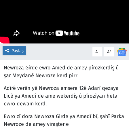
Paylaş
-
+
A
A
Newroza Girde ewro Amed de amey pîrozkerdiş û
şar Meydanê Newroze kerd pirr
Adirê verên yê Newroza emsere 12ê Adarî qezaya
Licê ya Amedî de ame wekerdiş û pîrozîyan heta
ewro dewam kerd.
Ewro zî dora Newroza Girde ya Amedî bî, şahî Parka
Newroze de amey viraştene