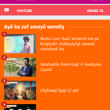
YOUTUBE
ABONE OL
Ayê ke zaf ameyê wendiş
1
Mutlu Can: Ganî amancê ma yo
bingeyên vilabîyayîşê ziwanê
standardî bo
2
Selahattîn Demîrtaşî rî mektubo
Zazakî
3
Kêyfweşî/Şayî Çî ya?
4