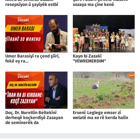
resepsîyon û şayîyêk estbî
xozaya ma çîne kenê
Umer Barasiyî ra çend şîîrî,
Kayo bi Zazakî
fekê ey ra…
"VEWREMERDIM"
Doç. Dr. Nurettîn Beltekînî
Erxenî: Leglege emser zî
derheqê koçkerdişê Zazayan
welatê ma xo rê kerda halîn
de semînerêk da