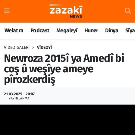
Welat ra
Nöbetçi Eczaneler
Welat ra
Podcast
Meqaleyî
Huner
Dinya
Sîya
Podcast
Hava Durumu
VIDEO GALERI
VÎDEOYÎ
Meqaleyî
Namaz Vakitleri
Newroza 2015î ya Amedî bi
coş û weşîye ameye
Huner
Trafik Durumu
pîrozkerdiş
Dinya
Süper Lig Puan Durumu ve Fikstür
21.03.2025 - 20:07
YAYINLANMA
Sîyaset
Tüm Manşetler
Rojane
Son Dakika Haberleri
Têkilî
Haber Arşivi