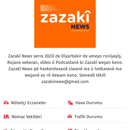
Zazakî News serra 2023î de Dîyarbekir de ameyo ronîyayîş.
Rojane xeberan, vîdeo û Podcastanê bi Zazakî weşan keno.
Zazakî News pê heskerdoxanê ziwanê ma û hetkaranê ma
weşanê xo rê dewam keno. Semedê têkilî
zazakinewe@gmail.com
Nöbetçi Eczaneler
Hava Durumu
Namaz Vakitleri
Trafik Durumu