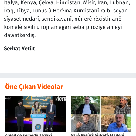
Îtalya, Kenya, Çekya, Hindistan, Misir, Îran, Lubnan,
Îraq, Lîbya, Tunus û Herêma Kurdistanî ra bi seyan
sîyasetmedarî, sendîkavanî, nûnerê rêxistinanê
komelê sivîlî û rojnamegerî seba pîrozîye ameyî
dawetkerdiş.
Serhat Yetüt
Öne Çıkan Videolar
Amed de semedê Zazakî
Şarê Pasûrî: Şîrketê Madenî