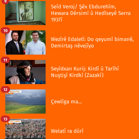
9
Seîd Veroj/ Şêx Ebdurehîm,
Hewara Dêrsimî û Hedîseyê Serra
1937î
10
Wezîrê Edaletî: Do qeyumî bimanê,
Demirtaş nêvejîyo
11
Seyîdxan Kurij: Kirdî û Tarîhî
Nuştişî Kirdkî (Zazakî)
12
Çewlîga ma...
13
Welatî ra dûrî