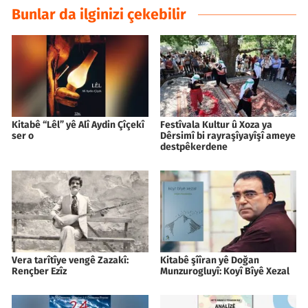
Bunlar da ilginizi çekebilir
Kitabê “Lêl” yê Alî Aydin Çîçekî
Festîvala Kultur û Xoza ya
ser o
Dêrsimî bi rayraşîyayîşî ameye
destpêkerdene
Vera tarîtîye vengê Zazakî:
Kitabê şîîran yê Doğan
Rençber Ezîz
Munzurogluyî: Koyî Bîyê Xezal