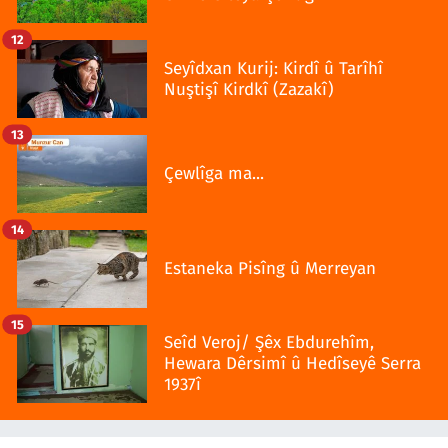
12
Seyîdxan Kurij: Kirdî û Tarîhî
Nuştişî Kirdkî (Zazakî)
13
Çewlîga ma...
14
Estaneka Pisîng û Merreyan
15
Seîd Veroj/ Şêx Ebdurehîm,
Hewara Dêrsimî û Hedîseyê Serra
1937î