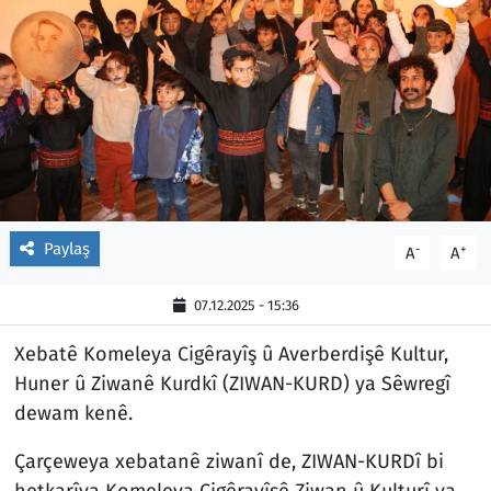
Paylaş
-
+
A
A
07.12.2025 - 15:36
Xebatê Komeleya Cigêrayîş û Averberdişê Kultur,
Huner û Ziwanê Kurdkî (ZIWAN-KURD) ya Sêwregî
dewam kenê.
Çarçeweya xebatanê ziwanî de, ZIWAN-KURDî bi
hetkarîya Komeleya Cigêrayîşê Ziwan û Kulturî ya