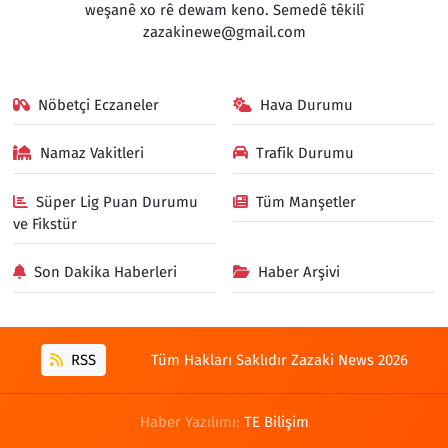
weşanê xo rê dewam keno. Semedê têkilî
zazakinewe@gmail.com
Nöbetçi Eczaneler
Hava Durumu
Namaz Vakitleri
Trafik Durumu
Süper Lig Puan Durumu
Tüm Manşetler
ve Fikstür
Son Dakika Haberleri
Haber Arşivi
RSS
Tüm Hakları Saklıdır Zazaki News 2026
Haber Yazılımı:
TE Bilişim