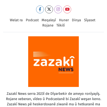
Welat ra
Podcast
Meqaleyî
Huner
Dinya
Sîyaset
Rojane
Têkilî
Zazakî News serra 2023î de Dîyarbekir de ameyo ronîyayîş.
Rojane xeberan, vîdeo û Podcastanê bi Zazakî weşan keno.
Zazakî News pê heskerdoxanê ziwanê ma û hetkaranê ma