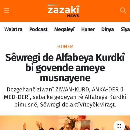
Welat ra
Nöbetçi Eczaneler
Welat ra
Podcast
Meqaleyî
Huner
Dinya
Sîya
Podcast
Hava Durumu
HUNER
Meqaleyî
Namaz Vakitleri
Sêwregi de Alfabeya Kurdkî
bi govende ameye
Huner
Trafik Durumu
musnayene
Dinya
Süper Lig Puan Durumu ve Fikstür
Dezgehanê ziwanî ZIWAN-KURD, ANKA-DER û
Sîyaset
Tüm Manşetler
MED-DERî, seba ke gedeyan rê Alfabeya Kurdkî
bimusnê, Sêwregi de aktîvîteyêk viraşt.
Rojane
Son Dakika Haberleri
Têkilî
Haber Arşivi