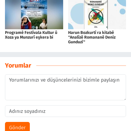
Programê Festîvala Kultur û
Harun Bozkurtî ra kitabê
Xoza ya Munzurî eşkera bi
''Analîzê Romananê Deniz
Gunduzî''
Yorumlar
Gönder