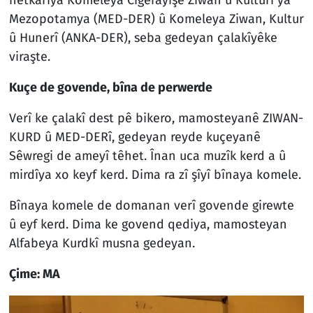
Mezopotamya (MED-DER) û Komeleya Ziwan, Kultur
û Hunerî (ANKA-DER), seba gedeyan çalakîyêke
viraşte.
Kuçe de govende, bîna de perwerde
Verî ke çalakî dest pê bikero, mamosteyanê ZIWAN-
KURD û MED-DERî, gedeyan reyde kuçeyanê
Sêwregi de ameyî têhet. Înan uca muzîk kerd a û
mirdîya xo keyf kerd. Dima ra zî şîyî bînaya komele.
Bînaya komele de domanan verî govende girewte
û eyf kerd. Dima ke govend qediya, mamosteyan
Alfabeya Kurdkî musna gedeyan.
Çime: MA