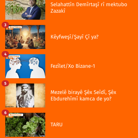
Selahattîn Demîrtaşî rî mektubo
Zazakî
3
Kêyfweşî/Şayî Çî ya?
4
Fezîlet/Xo Bizane-1
5
Mezelê birayê Şêx Seîdî, Şêx
Ebdurehîmî kamca de yo?
6
TARU