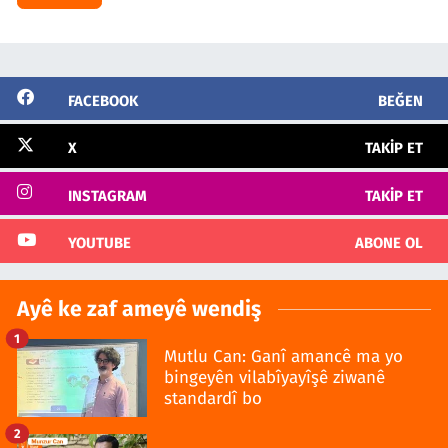
FACEBOOK
BEĞEN
X
TAKIP ET
INSTAGRAM
TAKIP ET
YOUTUBE
ABONE OL
Ayê ke zaf ameyê wendiş
1
Mutlu Can: Ganî amancê ma yo
bingeyên vilabîyayîşê ziwanê
standardî bo
2