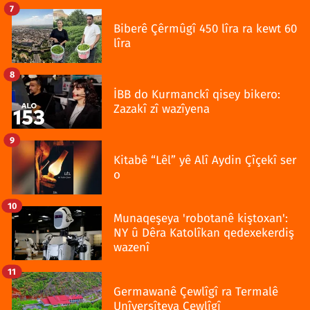
7
Biberê Çêrmûgî 450 lîra ra kewt 60
lîra
8
İBB do Kurmanckî qisey bikero:
Zazakî zî wazîyena
9
Kitabê “Lêl” yê Alî Aydin Çîçekî ser
o
10
Munaqeşeya 'robotanê kiştoxan':
NY û Dêra Katolîkan qedexekerdiş
wazenî
11
Germawanê Çewlîgî ra Termalê
Unîversîteya Çewlîgî