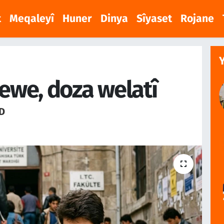
t
Meqaleyî
Huner
Dinya
Sîyaset
Rojane
ewe, doza welatî
D