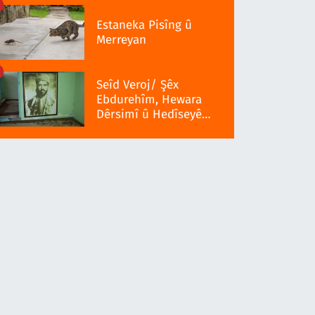
Estaneka Pisîng û
Merreyan
Seîd Veroj/ Şêx
Ebdurehîm, Hewara
Dêrsimî û Hedîseyê
Serra 1937î