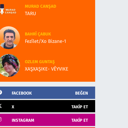
MURAD CANŞAD
TARU
BAHRÎ ÇABUK
Fezîlet/Xo Bizane-1
OZLEM GUNTAŞ
XAŞXAŞIKE- VÊYVIKE
FACEBOOK
BEĞEN
X
TAKIP ET
INSTAGRAM
TAKIP ET