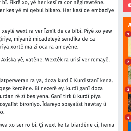
 bî. Fikrê xo, yê her kesî ra cor nêgirewtêne.
her kes yê mi qebul bikero. Her kesî de embazîye
 xeylê wext ra ver Îzmît de ca bîbî. Pîyê xo yew
1
pgirîye, mîyanê micadeleyê sendîka de ca
irîya xortê ma zî oca ra ameyêne.
ê Axiska yê, vatêne. Wextêk ra urisî ver remayê,
2
tperweran ra ya, doza kurd û Kurdistanî kena.
eşe kerdêne. Bi nezerê ey, kurdî ganî doza
3
kurdan rê zî bes yena. Ganî tirk û kurdî pîya
osyalîst bironîyo. Îdareyo sosyalîst hewtay û
o.
4
wa xo ser ro bî. Çi wext ke ta biardêne ci, hema