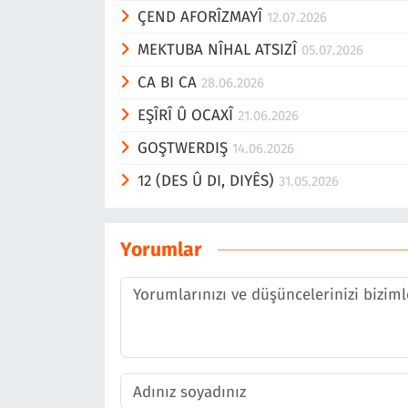
ÇEND AFORÎZMAYÎ
12.07.2026
MEKTUBA NÎHAL ATSIZÎ
05.07.2026
CA BI CA
28.06.2026
EŞÎRÎ Û OCAXÎ
21.06.2026
GOŞTWERDIŞ
14.06.2026
12 (DES Û DI, DIYÊS)
31.05.2026
Yorumlar