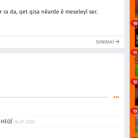
r ra da, qet qisa nêarde ê meseleyî ser.
10
SONRAKI
11
12
13
A HEQÎ
26.07.2026