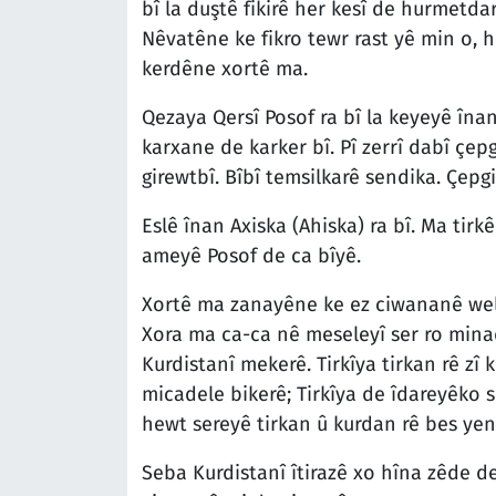
bî la duştê fikirê her kesî de hurmetdar
Nêvatêne ke fikro tewr rast yê min o, 
kerdêne xortê ma.
Qezaya Qersî Posof ra bî la keyeyê înan
karxane de karker bî. Pî zerrî dabî çe
girewtbî. Bîbî temsilkarê sendika. Çepg
Eslê înan Axiska (Ahiska) ra bî. Ma tirk
ameyê Posof de ca bîyê.
Xortê ma zanayêne ke ez ciwananê wela
Xora ma ca-ca nê meseleyî ser ro minaq
Kurdistanî mekerê. Tirkîya tirkan rê zî 
micadele bikerê; Tirkîya de îdareyêko s
hewt sereyê tirkan û kurdan rê bes yen
Seba Kurdistanî îtirazê xo hîna zêde de