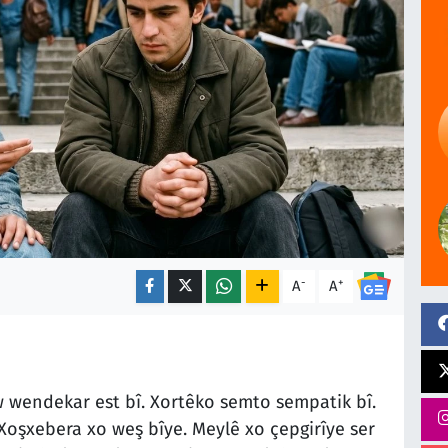
-
+
A
A
ew wendekar est bî. Xortêko semto sempatik bî.
Xoşxebera xo weş bîye. Meylê xo çepgirîye ser