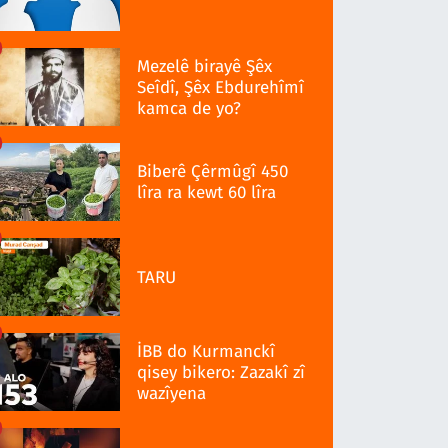
Mezelê birayê Şêx
Seîdî, Şêx Ebdurehîmî
kamca de yo?
Biberê Çêrmûgî 450
lîra ra kewt 60 lîra
TARU
İBB do Kurmanckî
qisey bikero: Zazakî zî
wazîyena