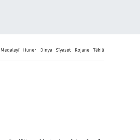
Meqaleyî
Huner
Dinya
Sîyaset
Rojane
Têkilî