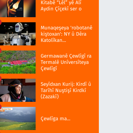
Kitabê “Lêl” yê Alî
Aydin Çîçekî ser o
Munaqeşeya 'robotanê
kiştoxan': NY û Dêra
Katolîkan
qedexekerdiş wazenî
Germawanê Çewlîgî ra
Termalê Unîversîteya
Çewlîgî
Seyîdxan Kurij: Kirdî û
Tarîhî Nuştişî Kirdkî
(Zazakî)
Çewlîga ma...