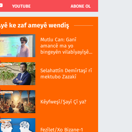
YOUTUBE
ABONE OL
Ayê ke zaf ameyê wendiş
Mutlu Can: Ganî
amancê ma yo
bingeyên vilabîyayîşê
ziwanê standardî bo
Selahattîn Demîrtaşî rî
mektubo Zazakî
Kêyfweşî/Şayî Çî ya?
Fezîlet/Xo Bizane-1