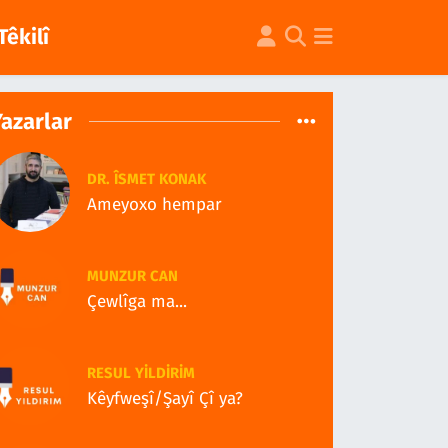
Têkilî
Yazarlar
DR. ÎSMET KONAK
Ameyoxo hempar
MUNZUR CAN
Çewlîga ma...
RESUL YILDIRIM
Kêyfweşî/Şayî Çî ya?