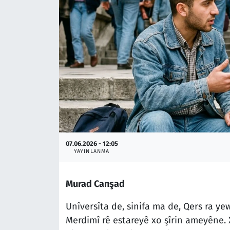
07.06.2026 - 12:05
YAYINLANMA
Murad Canşad
Unîversîta de, sinifa ma de, Qers ra y
Merdimî rê estareyê xo şîrin ameyêne. 