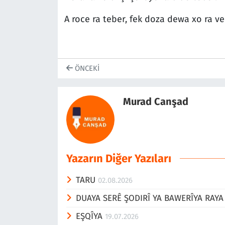
A roce ra teber, fek doza dewa xo ra ve
ÖNCEKI
Murad Canşad
Yazarın Diğer Yazıları
TARU
02.08.2026
DUAYA SERÊ ŞODIRÎ YA BAWERÎYA RAY
EŞQÎYA
19.07.2026