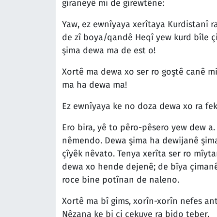
giraneyê mi de girewtêne:
Yaw, ez ewnîyaya xerîtaya Kurdistanî 
de zî boya/qandê Heqî yew kurd bîle çi
şima dewa ma de est o!
Xortê ma dewa xo ser ro goştê canê mi 
ma ha dewa ma!
Ez ewnîyaya ke no doza dewa xo ra fek 
Ero bira, yê to pêro-pêsero yew dew a.
nêmendo. Dewa şima ha dewijanê şima d
çîyêk nêvato. Tenya xerîta ser ro mîyt
dewa xo hende dejenê; de bîya çimanê
roce bine potînan de naleno.
Xortê ma bî gims, xorîn-xorîn nefes an
Nêzana ke bi çi çekuye ra bido teber.