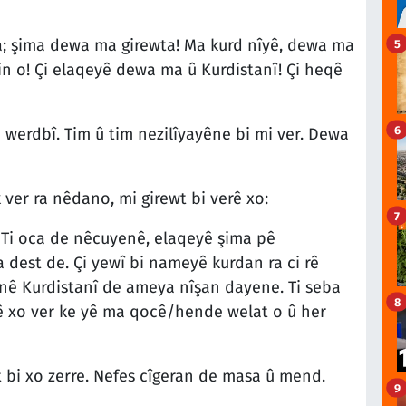
ra; şima dewa ma girewta! Ma kurd nîyê, dewa ma
5
n o! Çi elaqeyê dewa ma û Kurdistanî! Çi heqê
6
werdbî. Tim û tim nezilîyayêne bi mi ver. Dewa
ver ra nêdano, mi girewt bi verê xo:
7
 Ti oca de nêcuyenê, elaqeyê şima pê
est de. Çi yewî bi nameyê kurdan ra ci rê
anê Kurdistanî de ameya nîşan dayene. Ti seba
8
 xo ver ke yê ma qocê/hende welat o û her
t bi xo zerre. Nefes cîgeran de masa û mend.
9