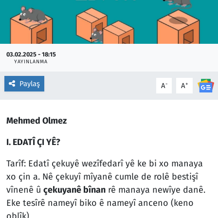
03.02.2025 - 18:15
YAYINLANMA
Paylaş
-
+
A
A
Mehmed Olmez
I. EDATÎ ÇI YÊ?
Tarîf: Edatî çekuyê wezîfedarî yê ke bi xo manaya
xo çin a. Nê çekuyî mîyanê cumle de rolê bestişî
vînenê û
çekuyanê bînan
rê manaya newîye danê.
Eke tesîrê nameyî biko ê nameyî anceno (keno
oblîk)