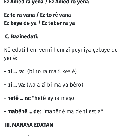
Ez Amed ra yena / Ez Amed ro yena
Ez to ra vana / Ez to rê vana
Ez keye de ya / Ez teber ra ya
C. Bazinedatî:
Nê edatî hem vernî hem zî peynîya çekuye de
yenê:
- bi ... ra
: (bi to ra ma 5 kes ê)
- bi ... ya:
(wa a zî bi ma ya bêro)
- hetê ... ra:
"hetê ey ra meşo"
- mabênê ... de
: "mabênê ma de ti est a"
III. MANAYA EDATAN