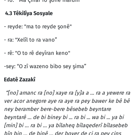
4.3 Têkilîya Sosyale
- reyde: "ma to reyde şonê"
- ra: "Xelîl to ra vano”
- rê: "O to rê deyîran keno"
-sey: “O zî wazeno bibo sey şima”
Edatê Zazakî
“[no] amanc ra [no] xaye ra [y]a a … ra a yewere ra
ver acor anegore aye ra aye ra pey bawer ke bê bê
ney beramber bere-bere bêsebeb beyntare
beyntarê … de bi biney bi ... ra bi ... wa bi ... ya bi
[min] bi … ra bi … ya bîlaheq bîlaqederî bîlasebeb
bîn bin … de binê … der bover de ci ra pey cins