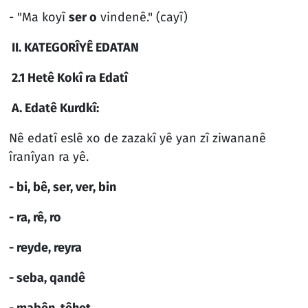
- "Ma koyî
ser o
vindenê." (cayî)
II. KATEGORÎYÊ EDATAN
2.1 Hetê Kokî ra Edatî
A. Edatê Kurdkî:
Nê edatî eslê xo de zazakî yê yan zî ziwananê
îranîyan ra yê.
- bi, bê, ser, ver, bin
- ra, rê, ro
- reyde, reyra
- seba, qandê
- mabên, têhet