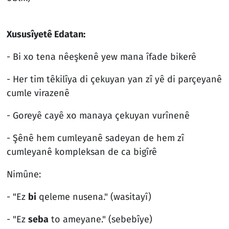
Xususîyetê Edatan:
- Bi xo tena nêeşkenê yew mana îfade bikerê
- Her tim têkilîya di çekuyan yan zî yê di parçeyanê
cumle virazenê
- Goreyê cayê xo manaya çekuyan vurînenê
- Şênê hem cumleyanê sadeyan de hem zî
cumleyanê kompleksan de ca bigîrê
Nimûne:
- "Ez
bi
qeleme nusena." (wasitayî)
- "Ez
seba
to ameyane." (sebebîye)