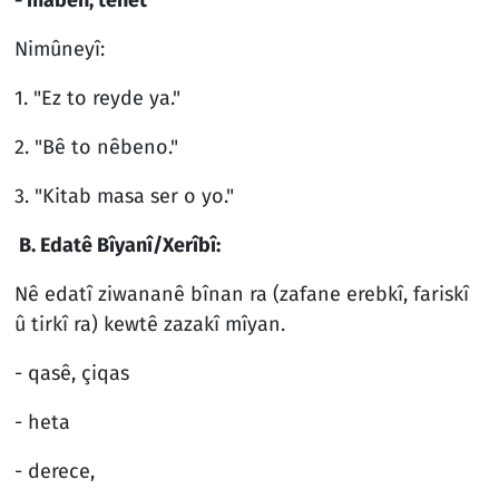
Nimûneyî:
1. "Ez to reyde ya."
2. "Bê to nêbeno."
3. "Kitab masa ser o yo."
B. Edatê Bîyanî/Xerîbî:
Nê edatî ziwananê bînan ra (zafane erebkî, fariskî
û tirkî ra) kewtê zazakî mîyan.
- qasê, çiqas
- heta
- derece,