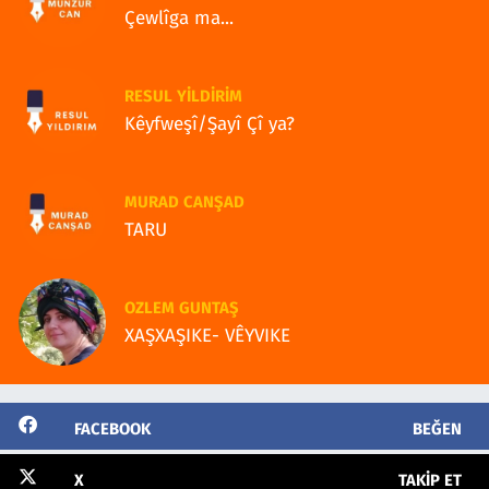
Çewlîga ma...
RESUL YILDIRIM
Kêyfweşî/Şayî Çî ya?
MURAD CANŞAD
TARU
OZLEM GUNTAŞ
XAŞXAŞIKE- VÊYVIKE
FACEBOOK
BEĞEN
X
TAKIP ET