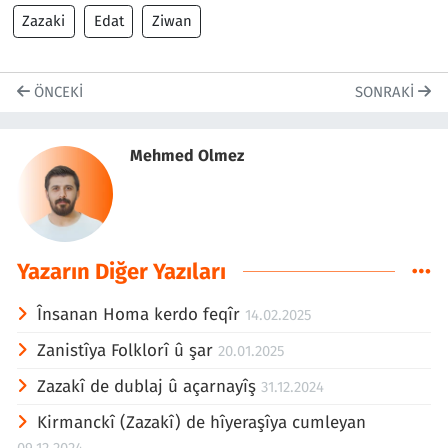
Zazaki
Edat
Ziwan
ÖNCEKI
SONRAKI
Mehmed Olmez
Yazarın Diğer Yazıları
Însanan Homa kerdo feqîr
14.02.2025
Zanistîya Folklorî û şar
20.01.2025
Zazakî de dublaj û açarnayîş
31.12.2024
Kirmanckî (Zazakî) de hîyeraşîya cumleyan
09.12.2024