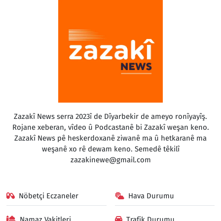
Zazakî News serra 2023î de Dîyarbekir de ameyo ronîyayîş.
Rojane xeberan, vîdeo û Podcastanê bi Zazakî weşan keno.
Zazakî News pê heskerdoxanê ziwanê ma û hetkaranê ma
weşanê xo rê dewam keno. Semedê têkilî
zazakinewe@gmail.com
Nöbetçi Eczaneler
Hava Durumu
Namaz Vakitleri
Trafik Durumu