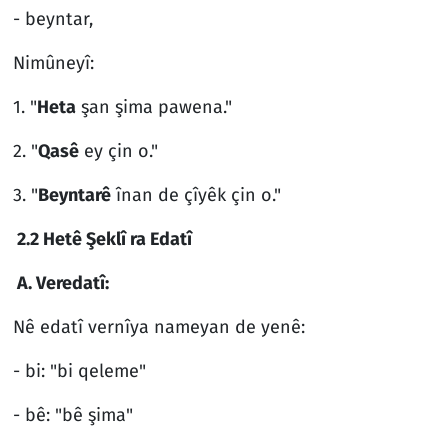
- beyntar,
Nimûneyî:
1. "
Heta
şan şima pawena."
2. "
Qasê
ey çin o."
3. "
Beyntarê
înan de çîyêk çin o."
2.2 Hetê Şeklî ra Edatî
A. Veredatî:
Nê edatî vernîya nameyan de yenê:
- bi: "bi qeleme"
- bê: "bê şima"