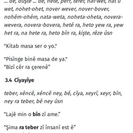
... de, duştê ... de, hete, perr, teref, nat-wet, nat û
wet, nohet-ohet, nover wever, nover-bover,
nohêm-ohêm, nata-weta, noheta-oheta, novera-
wevera, novera-bovera, hetê ra, heto yew ra, yew
het ra, na hete ra, heto bîn ra, kişte, rêze ûsn
"Kitab masa ser o yo."
"Pisînge binê masa de ya."
“Bizî cêr ra çerenê”
3.4 Cîyayîye
teber, xêncê, xêncê ney, bê, cîya, xeyrî, xeyr, bîn,
ney ra teber, bê ney ûsn
“Lajê min o
bîn
zî ame.”
“Şima
ra teber
zî însanî est ê”