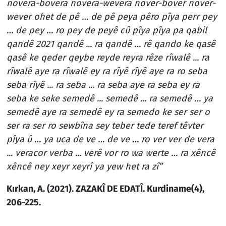
novera-bovera novera-wevera nover-bover nover-
wever ohet de pê … de pê peya pêro pîya perr pey
… de pey … ro pey de peyê cû pîya pîya pa qabil
qandê 2021 qandê ... ra qandê … rê qando ke qasê
qasê ke qeder qeybe reyde reyra rêze rîwalê ... ra
rîwalê aye ra rîwalê ey ra rîyê rîyê aye ra ro seba
seba rîyê ... ra seba ... ra seba aye ra seba ey ra
seba ke seke semedê ... semedê ... ra semedê … ya
semedê aye ra semedê ey ra semedo ke ser ser o
ser ra ser ro sewbîna sey teber tede teref têvter
pîya û … ya uca de ve … de ve … ro ver ver de vera
... veracor verba ... verê vor ro wa werte … ra xêncê
xêncê ney xeyr xeyrî ya yew het ra zî”
Kırkan, A. (2021). ZAZAKÎ DE EDATÎ. Kurdiname(4),
206-225.