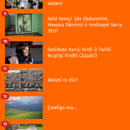
wazenî
9
Seîd Veroj/ Şêx Ebdurehîm,
Hewara Dêrsimî û Hedîseyê Serra
1937î
10
Seyîdxan Kurij: Kirdî û Tarîhî
Nuştişî Kirdkî (Zazakî)
11
Welatî ra dûrî
12
Çewlîga ma...
13