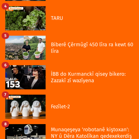
4
TARU
5
Biberê Çêrmûgî 450 lîra ra kewt 60
lîra
6
İBB do Kurmanckî qisey bikero:
Zazakî zî wazîyena
7
Fezîlet-2
8
Munaqeşeya 'robotanê kiştoxan':
NY û Dêra Katolîkan qedexekerdiş