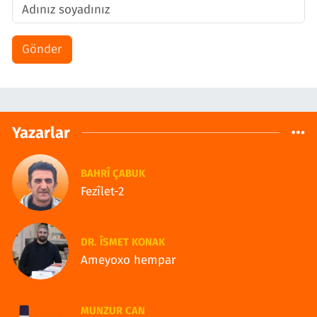
Gönder
Yazarlar
BAHRÎ ÇABUK
Fezîlet-2
DR. ÎSMET KONAK
Ameyoxo hempar
MUNZUR CAN