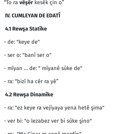
“To ra
vêşêr
kesêk çin o”
IV. CUMLEYAN DE EDATÎ
4.1 Rewşa Statîke
- de: "keye de"
- ser o: "banî ser o"
- mîyan … de: " mîyanê sûke de"
- ra: “bizî ha cêr ra yê”
4.2 Rewşa Dinamîke
- ra: "ez keye ra vejîyaya yena hetê şima"
- ver bi: "o lezabez ver bi sûke şino"
- ro: "Ma Çinar ro şonê mardîn"