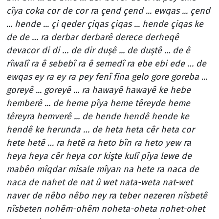
cîya coka cor de cor ra çend çend ... ewqas ... çend
... hende ... çi qeder çiqas çiqas ... hende çiqas ke
de de … ra derbar derbarê derece derheqê
devacor di di … de dir duşê ... de duştê ... de ê
rîwalî ra ê sebebî ra ê semedî ra ebe ebi ede … de
ewqas ey ra ey ra pey fenî fina gelo gore goreba ...
goreyê ... goreyê ... ra hawayê hawayê ke hebe
hemberê ... de heme pîya heme têreyde heme
têreyra hemverê ... de hende hendê hende ke
hendê ke herunda … de heta heta cêr heta cor
hete hetê … ra hetê ra heto bîn ra heto yew ra
heya heya cêr heya cor kişte kulî pîya lewe de
mabên mîqdar mîsale mîyan na hete ra naca de
naca de nahet de nat û wet nata-weta nat-wet
naver de nêbo nêbo ney ra teber nezeren nîsbetê
nîsbeten nohêm-ohêm noheta-oheta nohet-ohet