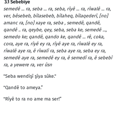
3.1 Sebebîye
semedê ... ra, seba ... ra, seba, rîyê ... ra, rîwalê ... ra,
ver, bêsebeb, bîlasebeb, bîlaheq, bîlaqederî, [no]
amanc ra, [no] xaye ra, seba , semedê, qandê,
qandê .. ra, qeybe, qey, seba, seba ke, semedê ...,
semedo ke; qandê, qando ke, qandê ... rê, coka,
cora, aye ra, rîyê ey ra, rîyê aye ra, rîwalê ey ra,
rîwalê aye ra, ê rîwalî ra, seba aye ra, seba ey ra,
semedê aye ra, semedê ey ra, ê semedî ra, ê sebebî
ra, a yewere ra, ver ûsn
"Seba wendişî şîya sûke."
"Qandê to ameya.”
"Rîyê to ra no ame ma ser!”