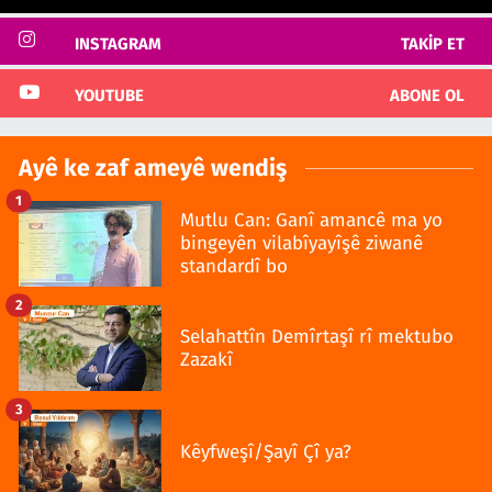
INSTAGRAM
TAKIP ET
YOUTUBE
ABONE OL
Ayê ke zaf ameyê wendiş
1
Mutlu Can: Ganî amancê ma yo
bingeyên vilabîyayîşê ziwanê
standardî bo
2
Selahattîn Demîrtaşî rî mektubo
Zazakî
3
Kêyfweşî/Şayî Çî ya?