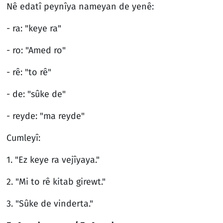
Nê edatî peynîya nameyan de yenê:
- ra: "keye ra"
- ro: "Amed ro"
- rê: "to rê"
- de: "sûke de"
- reyde: "ma reyde"
Cumleyî:
1. "Ez keye ra vejîyaya."
2. "Mi to rê kitab girewt."
3. "Sûke de vinderta."