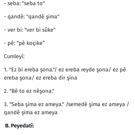
- seba: "seba to"
- qandê: "qandê şima"
- ver bi: "ver bi sûke"
- pê: “pê koçike”
Cumleyî:
1. "Ez bi ereba şona."/ ez ereba reyde şona/ ez pê
ereba şona/ ez ereba dir şina
2. "Bê to ez nêşona."
3. "Seba şima ez ameya." /semedê şima ez ameya /
qandê şima ez ameya
B. Peyedatî: