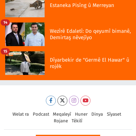
Estaneka Pisîng û Merreyan
14
Wezîrê Edaletî: Do qeyumî bimanê,
Demirtaş nêvejîyo
15
Dîyarbekir de "Germê El Hawar" û
rojêk
Welat ra
Podcast
Meqaleyî
Huner
Dinya
Sîyaset
Rojane
Têkilî