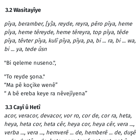
3.2 Wasitayîye
pîya, beramber, [y]a, reyde, reyra, pêro pîya, heme
pîya, heme têreyde, heme têreyra, top pîya, têde
pîya, têvter pîya, kulî pîya, pîya, pa, bi ... ra, bi ... wa,
bi ... ya, tede ûsn
"Bi qeleme nuseno.",
"To reyde şona."
“Ma pê koçike wenê”
“ A bê ereba keye ra nêvejîyena”
3.3 Cayî û Hetî
acor, veracor, devacor, vor ro, cor de, cor ra, heta,
heya, heta cor, heta cêr, heya cor, heya cêr, vera ...,
verba ..., vera ..., hemverê ... de, hemberê ... de, duşê