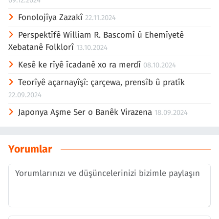
Fonolojîya Zazakî
22.11.2024
Perspektîfê William R. Bascomî û Ehemîyetê
Xebatanê Folklorî
13.10.2024
Kesê ke rîyê îcadanê xo ra merdî
08.10.2024
Teorîyê açarnayîşî: çarçewa, prensîb û pratîk
22.09.2024
Japonya Aşme Ser o Banêk Virazena
18.09.2024
Yorumlar