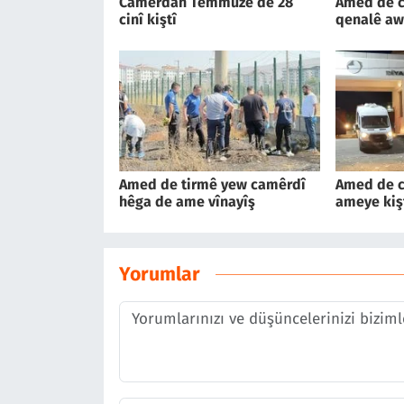
Camêrdan Temmuze de 28
Amed de c
cinî kiştî
qenalê aw
Amed de tirmê yew camêrdî
Amed de c
hêga de ame vînayîş
ameye kiş
Yorumlar