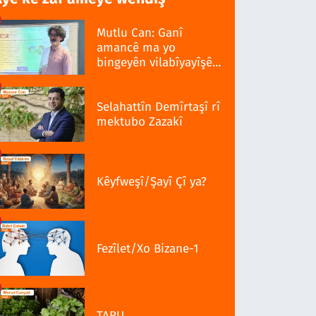
Mutlu Can: Ganî
amancê ma yo
bingeyên vilabîyayîşê
ziwanê standardî bo
Selahattîn Demîrtaşî rî
mektubo Zazakî
Kêyfweşî/Şayî Çî ya?
Fezîlet/Xo Bizane-1
TARU