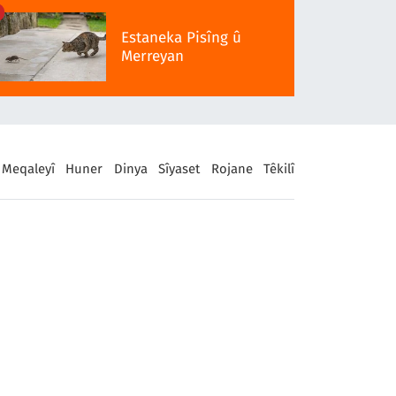
Estaneka Pisîng û
Merreyan
Meqaleyî
Huner
Dinya
Sîyaset
Rojane
Têkilî