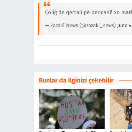
Çolîg de qertalî pê pencanê xo marê
— Zazakî News (@zazaki_news)
June 4
Bunlar da ilginizi çekebilir