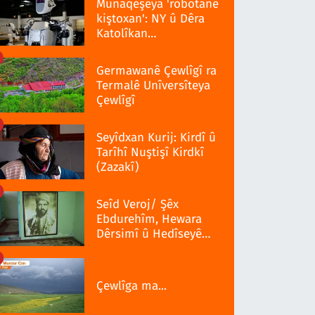
Munaqeşeya 'robotanê
kiştoxan': NY û Dêra
Katolîkan
qedexekerdiş wazenî
Germawanê Çewlîgî ra
Termalê Unîversîteya
Çewlîgî
Seyîdxan Kurij: Kirdî û
Tarîhî Nuştişî Kirdkî
(Zazakî)
Seîd Veroj/ Şêx
Ebdurehîm, Hewara
Dêrsimî û Hedîseyê
Serra 1937î
Çewlîga ma...