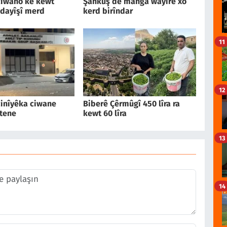
iwano ke kewt
Şankuş de manga wayîrê xo
dayîşî merd
kerd birîndar
11
12
inîyêka ciwane
Biberê Çêrmûgî 450 lîra ra
tene
kewt 60 lîra
13
14