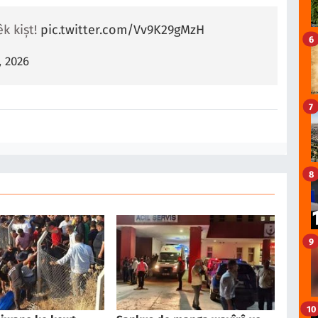
k kişt!
pic.twitter.com/Vv9K29gMzH
6
, 2026
7
8
9
10