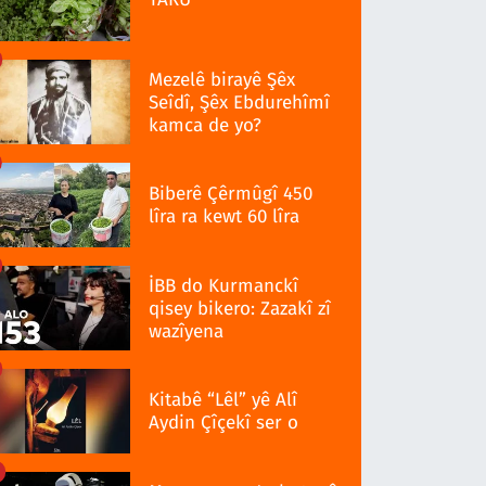
Mezelê birayê Şêx
Seîdî, Şêx Ebdurehîmî
kamca de yo?
Biberê Çêrmûgî 450
lîra ra kewt 60 lîra
İBB do Kurmanckî
qisey bikero: Zazakî zî
wazîyena
Kitabê “Lêl” yê Alî
Aydin Çîçekî ser o