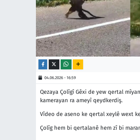
04.06.2026 - 16:59
Qezaya Çolîgî Gêxi de yew qertal mîyanê
kamerayan ra ameyî qeydkerdiş.
Vîdeo de aseno ke qertal xeylê wext k
Çolîg hem bi qertalanê hem zî bi mara