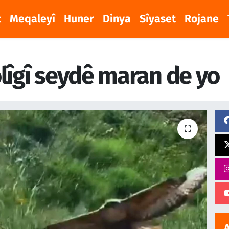
t
Meqaleyî
Huner
Dinya
Sîyaset
Rojane
lîgî seydê maran de yo