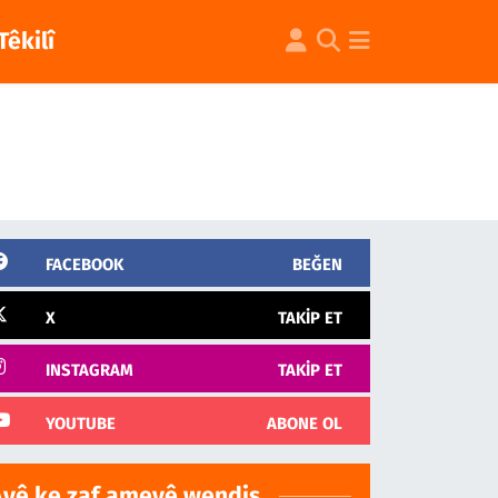
Têkilî
FACEBOOK
BEĞEN
X
TAKIP ET
INSTAGRAM
TAKIP ET
YOUTUBE
ABONE OL
Ayê ke zaf ameyê wendiş