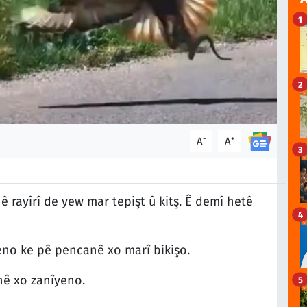
1
2
-
+
A
A
3
 rayîrî de yew mar tepişt û kitş. Ê demî hetê
4
eno ke pê pencanê xo marî bikişo.
nê xo zanîyeno.
5