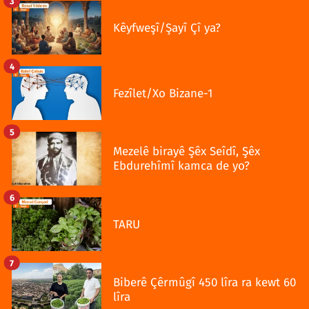
3
Kêyfweşî/Şayî Çî ya?
4
Fezîlet/Xo Bizane-1
5
Mezelê birayê Şêx Seîdî, Şêx
Ebdurehîmî kamca de yo?
6
TARU
7
Biberê Çêrmûgî 450 lîra ra kewt 60
lîra