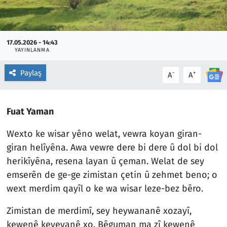
17.05.2026 - 14:43
YAYINLANMA
Paylaş
-
+
A
A
Fuat Yaman
Wexto ke wisar yêno welat, vewra koyan giran-
giran helîyêna. Awa vewre dere bi dere û dol bi dol
herikîyêna, resena layan û çeman. Welat de sey
emserên de ge-ge zimistan çetin û zehmet beno; o
wext merdim qayîl o ke wa wisar leze-bez bêro.
Zimistan de merdimî, sey heywananê xozayî,
kewenê keyeyanê xo. Bêguman ma zî kewenê