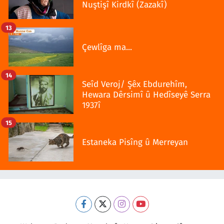
Nuştişî Kirdkî (Zazakî)
13
Çewlîga ma...
14
Seîd Veroj/ Şêx Ebdurehîm,
Hewara Dêrsimî û Hedîseyê Serra
1937î
15
Estaneka Pisîng û Merreyan