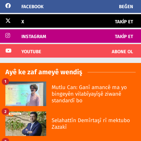
FACEBOOK
BEĞEN
X
TAKIP ET
INSTAGRAM
TAKIP ET
YOUTUBE
ABONE OL
Ayê ke zaf ameyê wendiş
1
Mutlu Can: Ganî amancê ma yo
bingeyên vilabîyayîşê ziwanê
standardî bo
2
Selahattîn Demîrtaşî rî mektubo
Zazakî