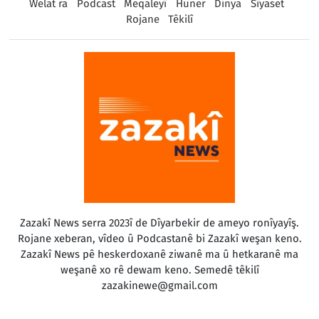
Welat ra
Podcast
Meqaleyî
Huner
Dinya
Sîyaset
Rojane
Têkilî
Zazakî News serra 2023î de Dîyarbekir de ameyo ronîyayîş.
Rojane xeberan, vîdeo û Podcastanê bi Zazakî weşan keno.
Zazakî News pê heskerdoxanê ziwanê ma û hetkaranê ma
weşanê xo rê dewam keno. Semedê têkilî
zazakinewe@gmail.com