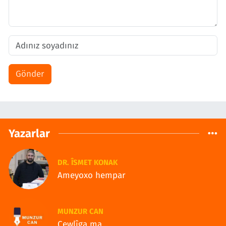
Gönder
Yazarlar
DR. ÎSMET KONAK
Ameyoxo hempar
MUNZUR CAN
Çewlîga ma...