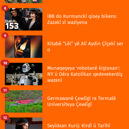
8
İBB do Kurmanckî qisey bikero:
Zazakî zî wazîyena
9
Kitabê “Lêl” yê Alî Aydin Çîçekî ser
o
10
Munaqeşeya 'robotanê kiştoxan':
NY û Dêra Katolîkan qedexekerdiş
wazenî
11
Germawanê Çewlîgî ra Termalê
Unîversîteya Çewlîgî
12
Seyîdxan Kurij: Kirdî û Tarîhî