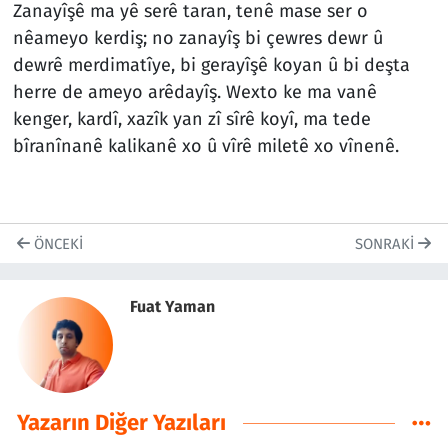
Zanayîşê ma yê serê taran, tenê mase ser o
nêameyo kerdiş; no zanayîş bi çewres dewr û
dewrê merdimatîye, bi gerayîşê koyan û bi deşta
herre de ameyo arêdayîş. Wexto ke ma vanê
kenger, kardî, xazîk yan zî sîrê koyî, ma tede
bîranînanê kalikanê xo û vîrê miletê xo vînenê.
ÖNCEKI
SONRAKI
Fuat Yaman
Yazarın Diğer Yazıları