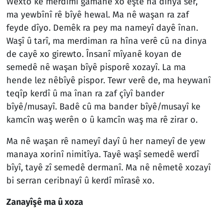
Wexto ke merdimî gamanê xo eştê na dinya ser,
ma yewbînî rê bîyê hewal. Ma nê waşan ra zaf
feyde dîyo. Demêk ra pey ma nameyî dayê înan.
Waşî û tarî, ma merdiman ra hîna verê cû na dinya
de cayê xo girewto. Însanî mîyanê koyan de
semedê nê waşan bîyê pisporê xozayî. La ma
hende lez nêbîyê pispor. Tewr verê de, ma heywanî
teqîp kerdî û ma înan ra zaf çîyî bander
bîyê/musayî. Badê cû ma bander bîyê/musayî ke
kamcîn waş werên o û kamcîn waş ma rê zirar o.
Ma nê waşan rê nameyî dayî û her nameyî de yew
manaya xorinî nimitîya. Tayê waşî semedê werdî
bîyî, tayê zî semedê dermanî. Ma nê nêmetê xozayî
bi serran ceribnayî û kerdî mîrasê xo.
Zanayîşê ma û xoza