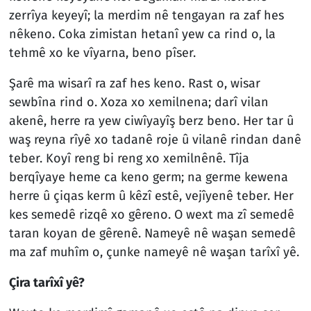
zerrîya keyeyî; la merdim nê tengayan ra zaf hes
nêkeno. Coka zimistan hetanî yew ca rind o, la
tehmê xo ke vîyarna, beno pîser.
Şarê ma wisarî ra zaf hes keno. Rast o, wisar
sewbîna rind o. Xoza xo xemilnena; darî vilan
akenê, herre ra yew ciwîyayîş berz beno. Her tar û
waş reyna rîyê xo tadanê roje û vilanê rindan danê
teber. Koyî reng bi reng xo xemilnênê. Tîja
berqîyaye heme ca keno germ; na germe kewena
herre û çiqas kerm û kêzî estê, vejîyenê teber. Her
kes semedê rizqê xo gêreno. O wext ma zî semedê
taran koyan de gêrenê. Nameyê nê waşan semedê
ma zaf muhîm o, çunke nameyê nê waşan tarîxî yê.
Çira tarîxî yê?