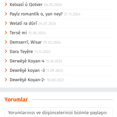
Kelxasî û Qotver
04.05.2026
Payîz romantîk o, yan ney?
27.11.2024
Welatî ra dûrî
24.07.2024
Tersê mi
15.06.2024
Demserrî, Wisar
29.03.2024
Dara Teyêre
13.12.2023
Derwêşê Koyan-4
15.10.2023
Dewrêşê koyan -3
11.09.2023
Dewrêşê Koyan-2-
10.08.2023
Yorumlar