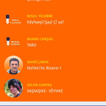
RESUL YILDIRIM
Kêyfweşî/Şayî Çî ya?
MURAD CANŞAD
TARU
BAHRÎ ÇABUK
Fezîlet/Xo Bizane-1
OZLEM GUNTAŞ
XAŞXAŞIKE- VÊYVIKE